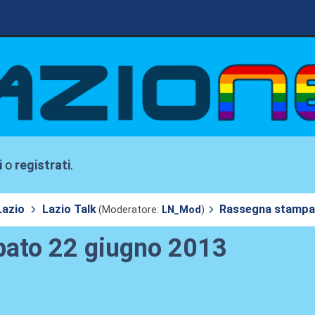
i
o
registrati
.
Lazio
Lazio Talk
Rassegna stampa 
(Moderatore:
LN_Mod
)
bato 22 giugno 2013