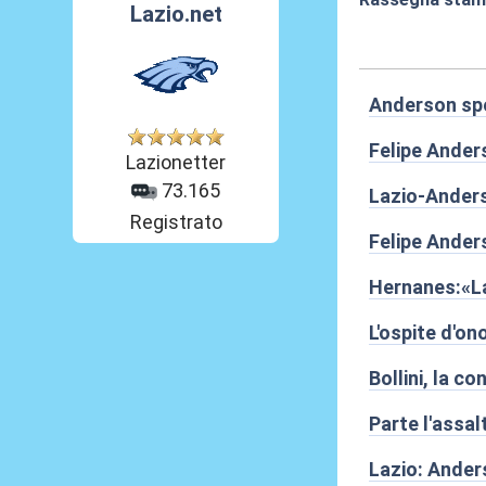
Lazio.net
22 Giu 2013, 07
Anderson spo
Felipe Anders
Lazionetter
73.165
Lazio-Anderso
Registrato
Felipe Anders
Hernanes:«La
L'ospite d'on
Bollini, la c
Parte l'assal
Lazio: Ander