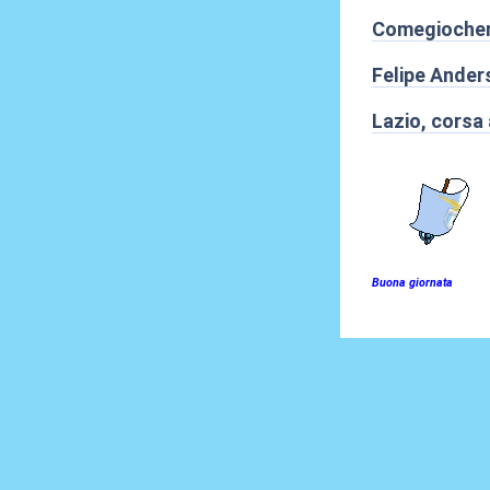
Comegiocherà
Felipe Ander
Lazio, corsa 
Buona giornata