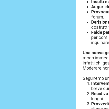
Insulti e
Auguri d
Provocaz
forum.
Derision
costrutti
Faide pe
per conti
inquinare
Una nuova ge
modo immedia
infatti chi ge
Moderare non 
Seguiremo una
Interven
breve du
Recidiva
lunghi.
Provvedi
di non vo