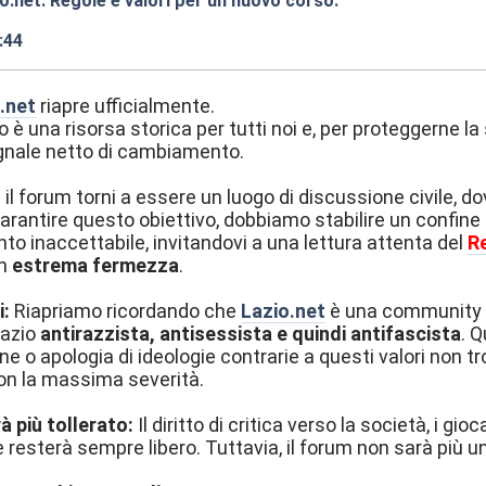
o.net: Regole e valori per un nuovo corso.
:44
.net
riapre ufficialmente.
 è una risorsa storica per tutti noi e, per proteggerne la
egnale netto di cambiamento.
l forum torni a essere un luogo di discussione civile, dov
rantire questo obiettivo, dobbiamo stabilire un confine inval
 inaccettabile, invitandovi a una lettura attenta del
R
on
estrema fermezza
.
i:
Riapriamo ricordando che
Lazio.net
è una community ch
azio
antirazzista, antisessista e quindi antifascista
. 
ne o apologia di ideologie contrarie a questi valori non t
on la massima severità.
 più tollerato:
Il diritto di critica verso la società, i gio
 resterà sempre libero. Tuttavia, il forum non sarà più u