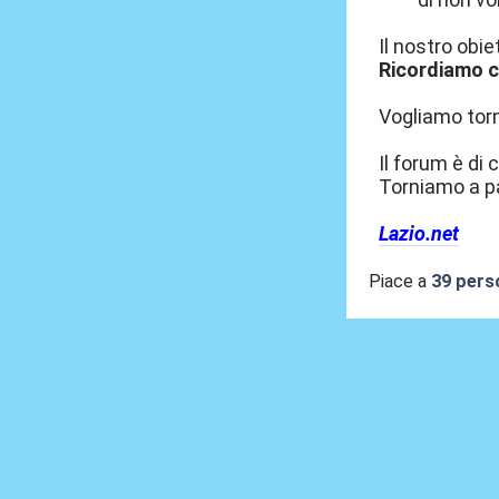
Il nostro obie
Ricordiamo c
Vogliamo torna
Il forum è di c
Torniamo a pa
Lazio.net
Piace a
39 pers