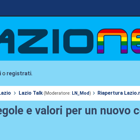
i
o
registrati
.
Lazio
Lazio Talk
Riapertura Lazio.n
(Moderatore:
LN_Mod
)
egole e valori per un nuovo 