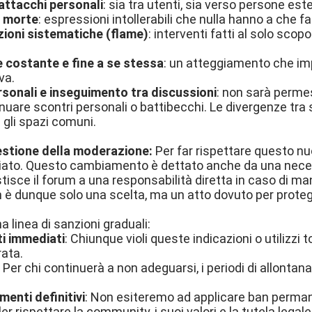
 attacchi personali
: sia tra utenti, sia verso persone est
i morte
: espressioni intollerabili che nulla hanno a che fare
ioni sistematiche (flame)
: interventi fatti al solo scopo
e costante e fine a se stessa
: un atteggiamento che im
va.
rsonali e inseguimento tra discussioni
: non sarà permes
nuare scontri personali o battibecchi. Le divergenze tra
 gli spazi comuni.
stione della moderazione:
Per far rispettare questo nu
to. Questo cambiamento è dettato anche da una necessit
stisce il forum a una responsabilità diretta in caso di ma
è dunque solo una scelta, ma un atto dovuto per proteg
 linea di sanzioni graduali:
ti immediati
: Chiunque violi queste indicazioni o utilizzi 
rata.
: Per chi continuerà a non adeguarsi, i periodi di allon
menti definitivi
: Non esiteremo ad applicare ban perman
ler rispettare la community, i suoi valori e la tutela legal