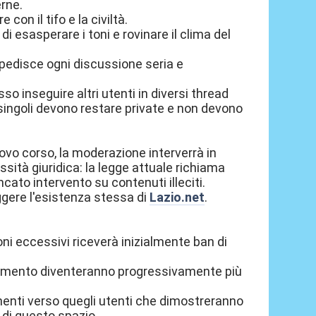
erne.
 con il tifo e la civiltà.
 di esasperare i toni e rovinare il clima del
pedisce ogni discussione seria e
so inseguire altri utenti in diversi thread
 singoli devono restare private e non devono
ovo corso, la moderazione interverrà in
à giuridica: la legge attuale richiama
ncato intervento su contenuti illeciti.
gere l'esistenza stessa di
Lazio.net
.
toni eccessivi riceverà inizialmente ban di
tanamento diventeranno progressivamente più
enti verso quegli utenti che dimostreranno
e di questo spazio.