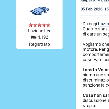
Riapertura Lazi
05 Feb 2026, 15
Da oggi
Lazio
Questo spazio
Lazionetter
di dare un s
4.192
Registrato
Vogliamo che i
motore. Per ga
comportamento
osservare c
I nostri Valor
siamo uno sp
discriminazio
sanzionata c
Cosa non sarà
discussione e
stop a: