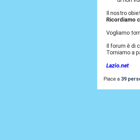
Il nostro obie
Ricordiamo c
Vogliamo torna
Il forum è di c
Torniamo a pa
Lazio.net
Piace a
39 pers