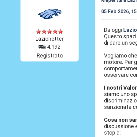
Riapertura Lazi
05 Feb 2026, 15
Da oggi
Lazio
Questo spazio
Lazionetter
di dare un s
4.192
Registrato
Vogliamo che i
motore. Per ga
comportamento
osservare c
I nostri Valor
siamo uno sp
discriminazio
sanzionata c
Cosa non sarà
discussione e
stop a: