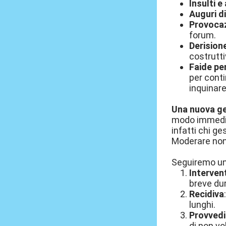
Insulti e
Auguri d
Provocaz
forum.
Derision
costrutti
Faide pe
per conti
inquinare
Una nuova ge
modo immedia
infatti chi ge
Moderare non 
Seguiremo una
Interven
breve du
Recidiva
lunghi.
Provvedi
di non vo