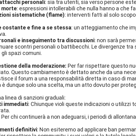
 attacchi personali
: sia tra utenti, sia verso persone est
i morte
: espressioni intollerabili che nulla hanno a che fare
ioni sistematiche (flame)
: interventi fatti al solo scopo
e costante e fine a se stessa
: un atteggiamento che im
va.
rsonali e inseguimento tra discussioni
: non sarà permes
nuare scontri personali o battibecchi. Le divergenze tra
 gli spazi comuni.
stione della moderazione:
Per far rispettare questo nu
to. Questo cambiamento è dettato anche da una necessit
stisce il forum a una responsabilità diretta in caso di ma
è dunque solo una scelta, ma un atto dovuto per proteg
 linea di sanzioni graduali:
ti immediati
: Chiunque violi queste indicazioni o utilizzi 
rata.
: Per chi continuerà a non adeguarsi, i periodi di allon
menti definitivi
: Non esiteremo ad applicare ban perman
ler rispettare la community, i suoi valori e la tutela legal