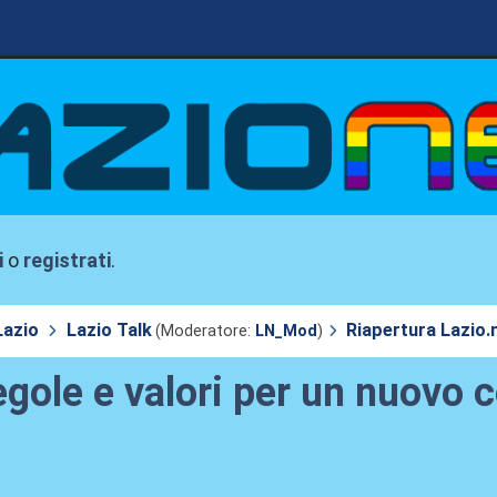
i
o
registrati
.
Lazio
Lazio Talk
Riapertura Lazio.n
(Moderatore:
LN_Mod
)
egole e valori per un nuovo 