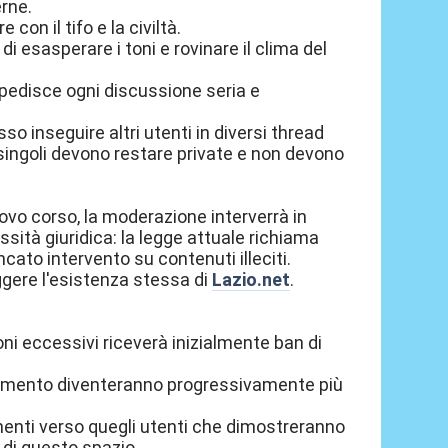
erne.
 con il tifo e la civiltà.
 di esasperare i toni e rovinare il clima del
pedisce ogni discussione seria e
so inseguire altri utenti in diversi thread
 singoli devono restare private e non devono
ovo corso, la moderazione interverrà in
à giuridica: la legge attuale richiama
ncato intervento su contenuti illeciti.
gere l'esistenza stessa di
Lazio.net
.
toni eccessivi riceverà inizialmente ban di
tanamento diventeranno progressivamente più
enti verso quegli utenti che dimostreranno
e di questo spazio.