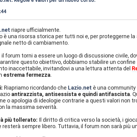
o.net: Regole e valori per un nuovo corso.
:44
.net
riapre ufficialmente.
 è una risorsa storica per tutti noi e, per proteggerne la
egnale netto di cambiamento.
l forum torni a essere un luogo di discussione civile, dov
rantire questo obiettivo, dobbiamo stabilire un confine inval
 inaccettabile, invitandovi a una lettura attenta del
R
on
estrema fermezza
.
i:
Riapriamo ricordando che
Lazio.net
è una community ch
azio
antirazzista, antisessista e quindi antifascista
. 
ne o apologia di ideologie contrarie a questi valori non t
on la massima severità.
 più tollerato:
Il diritto di critica verso la società, i gio
 resterà sempre libero. Tuttavia, il forum non sarà più u