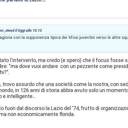
 mr_steed il
Oggi
alle 15:13
ragiona con la supponenza tipica dei tifosi juventini verso le altre
ato l'intervento, ma credo (e spero) che il focus fosse s
dire: "ma dove vuoi andare con un pezzente come presid
hi?".
 trovo assurdo che una società come la nostra, con sede n
 mondo, in 126 anni di storia abbia avuto solo un momento 
e intelligente...
to fuori dal discorso la Lazio del '74, frutto di organizza
),ma non economicamente florida.