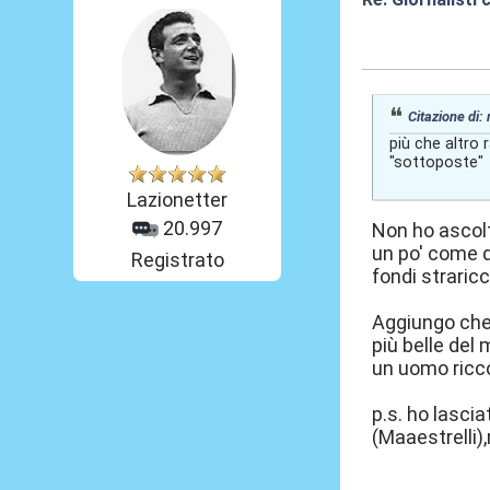
Oggi
alle 16:07
Citazione di:
più che altro 
"sottoposte"
Lazionetter
20.997
Non ho ascolt
un po' come 
Registrato
fondi straricc
Aggiungo che,
più belle del
un uomo ricco 
p.s. ho lascia
(Maaestrelli