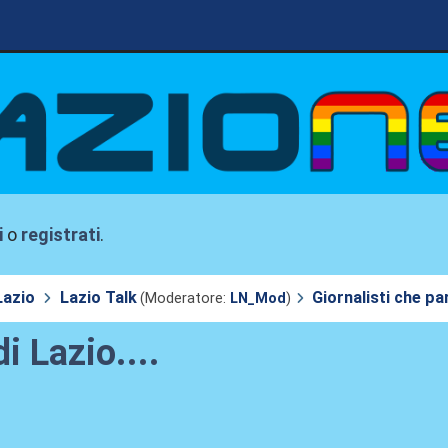
i
o
registrati
.
Lazio
Lazio Talk
Giornalisti che par
(Moderatore:
LN_Mod
)
i Lazio....