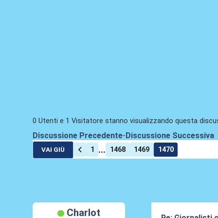
0 Utenti e 1 Visitatore stanno visualizzando questa discu
Discussione Precedente
-
Discussione Successiva
...
1
1468
1469
1470
VAI GIÙ
Charlot
Re: Giornalisti 