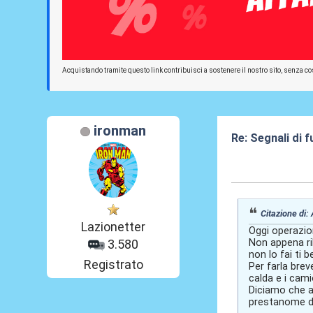
Acquistando tramite questo link contribuisci a sostenere il nostro sito, senza cos
ironman
Re: Segnali di 
03 Giu 2026, 03
Citazione di:
Lazionetter
Oggi operazion
Non appena ril
3.580
non lo fai ti
Registrato
Per farla brev
calda e i cami
Diciamo che a
prestanome di 