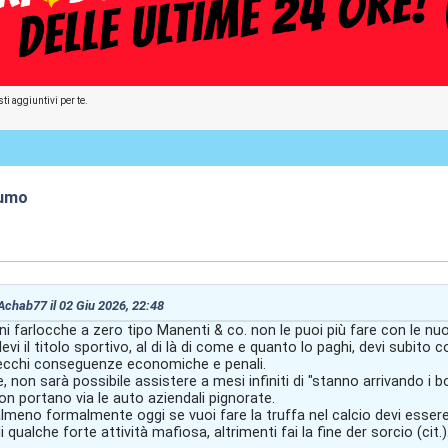
ti aggiuntivi per te.
fumo
:53
 Achab77 il 02 Giu 2026, 22:48
i farlocche a zero tipo Manenti & co. non le puoi più fare con le nu
evi il titolo sportivo, al di là di come e quanto lo paghi, devi subito
 becchi conseguenze economiche e penali.
e, non sarà possibile assistere a mesi infiniti di "stanno arrivando i 
on portano via le auto aziendali pignorate.
lmeno formalmente oggi se vuoi fare la truffa nel calcio devi esse
qualche forte attività mafiosa, altrimenti fai la fine der sorcio (cit.)