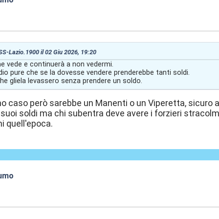
:52
 SS-Lazio.1900 il 02 Giu 2026, 19:20
e vede e continuerà a non vedermi.
dio pure che se la dovesse vendere prenderebbe tanti soldi.
che gliela levassero senza prendere un soldo.
mo caso però sarebbe un Manenti o un Viperetta, sicuro a
suoi soldi ma chi subentra deve avere i forzieri stracolmi
ni quell'epoca.
fumo
:55