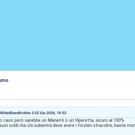
fumo
:48
 WhiteBluesBrother il 02 Giu 2026, 19:52
mo caso però sarebbe un Manenti o un Viperetta, sicuro al 100%.
suoi soldi ma chi subentra deve avere i forzieri stracolmi, basta moral