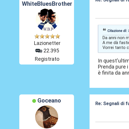
WhiteBluesBrother
02 Giu 2026, 19
Citazione di:
Da anni non m
Lazionetter
A me dà fasti
Vorrei tanto 
22.395
Registrato
In quest'ulti
Prenda pure i 
è finita da an
Goceano
Re: Segnali di 
02 Giu 2026, 19