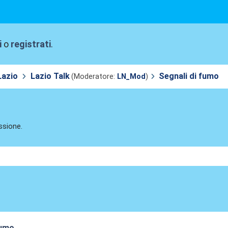
i
o
registrati
.
Lazio
Lazio Talk
Segnali di fumo
(Moderatore:
LN_Mod
)
ssione.
fumo