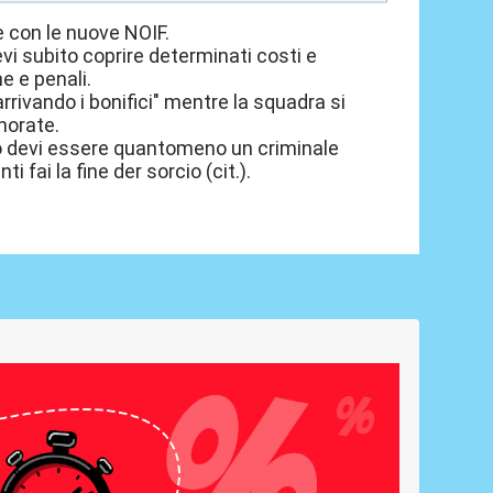
e con le nuove NOIF.
devi subito coprire determinati costi e
e e penali.
arrivando i bonifici" mentre la squadra si
norate.
io devi essere quantomeno un criminale
 fai la fine der sorcio (cit.).