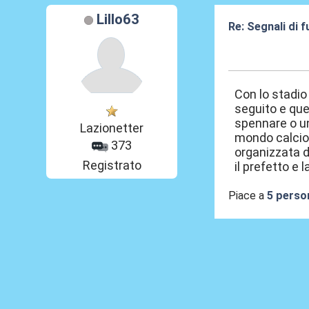
Lillo63
Re: Segnali di 
02 Giu 2026, 22
Con lo stadio
seguito e que
spennare o un 
Lazionetter
mondo calcio.
373
organizzata d
Registrato
il prefetto e 
Piace a
5 perso