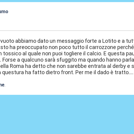
fumo
:41
 vuoto abbiamo dato un messaggio forte a Lotito e a tutto
sto ha preoccupato non poco tutto il carrozzone perché h
tossico al quale non puoi togliere il calcio. E questa paur
 Forse a qualcuno sarà sfuggito ma quando hanno parlato 
ella Roma ha detto che non sarebbe entrata al derby e s
la questura ha fatto dietro front. Per me il dado è tratto...
ne
.