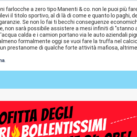
ni farlocche a zero tipo Manenti & co. non le puoi più far
evi il titolo sportivo, al di là di come e quanto lo paghi, 
aranzie. Se non lo fai ti becchi conseguenze economich
e, non sarà possibile assistere a mesi infiniti di "stanno 
l'acqua calda e i camion portano via le auto aziendali pig
lmeno formalmente oggi se vuoi fare la truffa nel calc
un prestanome di qualche forte attività mafiosa, altrimenti
na
.