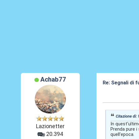
Achab77
Re: Segnali di 
02 Giu 2026, 22
Citazione di:
In quest'ulti
Lazionetter
Prenda pure i 
20.394
quell'epoca.