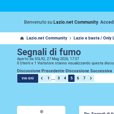
Benvenuto su
Lazio.net Community
.
Acced
Lazio.net Community
Lazio e basta / Only 
Segnali di fumo
Aperto da SSL92, 27 Mag 2026, 17:37
0 Utenti e 1 Visitatore stanno visualizzando questa discu
Discussione Precedente
-
Discussione Successiva
...
1
3
4
5
6
7
VAI GIÙ
Re: Segnali di 