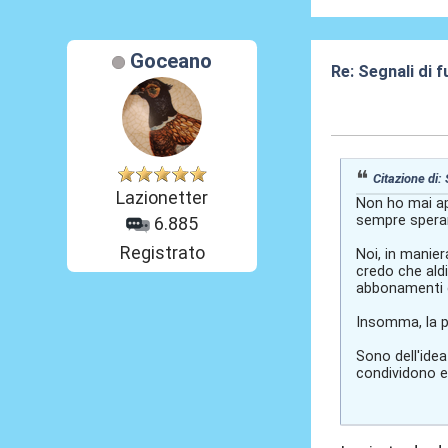
Goceano
Re: Segnali di 
27 Mag 2026, 1
Citazione di:
Lazionetter
Non ho mai ap
sempre sperare
6.885
Registrato
Noi, in manier
credo che aldi
abbonamenti d
Insomma, la p
Sono dell'idea
condividono e 