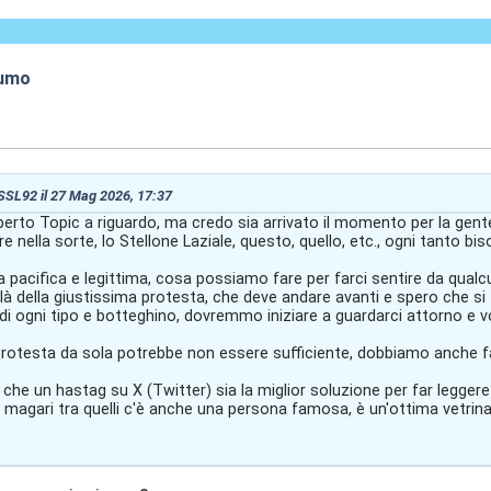
fumo
7:38
 SSL92 il 27 Mag 2026, 17:37
erto Topic a riguardo, ma credo sia arrivato il momento per la gente
 nella sorte, lo Stellone Laziale, questo, quello, etc., ogni tanto bi
a pacifica e legittima, cosa possiamo fare per farci sentire da qualc
là della giustissima protesta, che deve andare avanti e spero che si
i ogni tipo e botteghino, dovremmo iniziare a guardarci attorno e v
rotesta da sola potrebbe non essere sufficiente, dobbiamo anche far
 che un hastag su X (Twitter) sia la miglior soluzione per far legger
magari tra quelli c'è anche una persona famosa, è un'ottima vetrina 