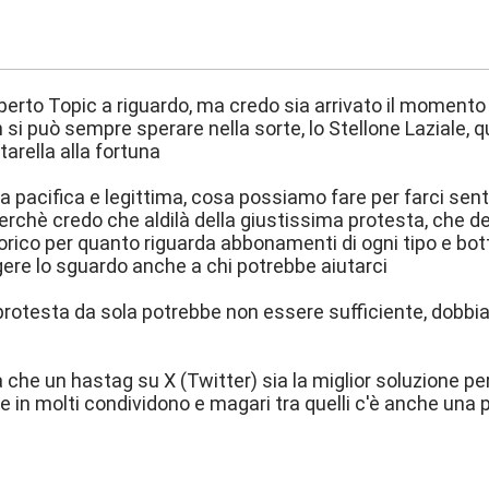
7:37
erto Topic a riguardo, ma credo sia arrivato il momento 
 si può sempre sperare nella sorte, lo Stellone Laziale, q
tarella alla fortuna
ra pacifica e legittima, cosa possiamo fare per farci sen
perchè credo che aldilà della giustissima protesta, che d
rico per quanto riguarda abbonamenti di ogni tipo e bot
gere lo sguardo anche a chi potrebbe aiutarci
rotesta da sola potrebbe non essere sufficiente, dobbi
a che un hastag su X (Twitter) sia la miglior soluzione pe
e in molti condividono e magari tra quelli c'è anche una