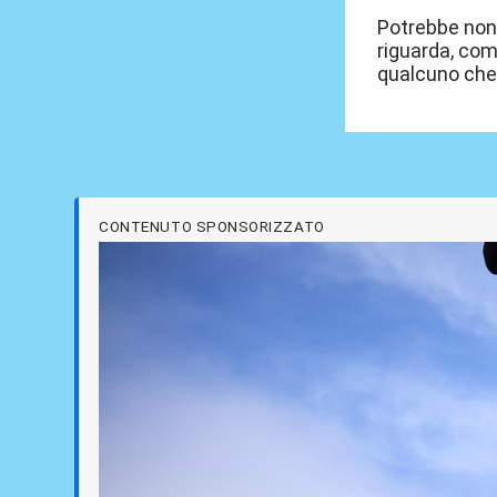
Potrebbe non 
riguarda, com
qualcuno che 
CONTENUTO SPONSORIZZATO