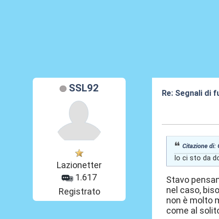
SSL92
Re: Segnali di 
27 Mag 2026, 1
Citazione di:
Io ci sto da 
Lazionetter
1.617
Stavo pensan
nel caso, bis
Registrato
non è molto m
come al solito