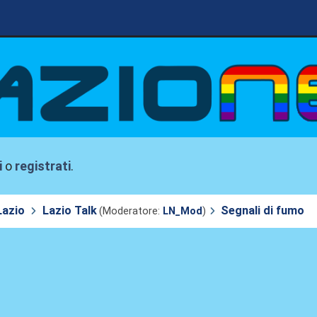
i
o
registrati
.
Lazio
Lazio Talk
Segnali di fumo
(Moderatore:
LN_Mod
)