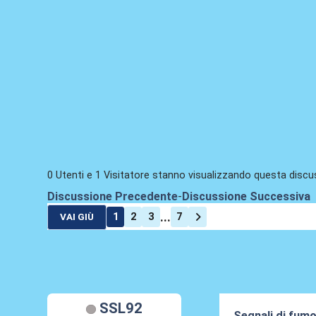
0 Utenti e 1 Visitatore stanno visualizzando questa discu
Discussione Precedente
-
Discussione Successiva
...
1
2
3
7
VAI GIÙ
SSL92
Segnali di fum