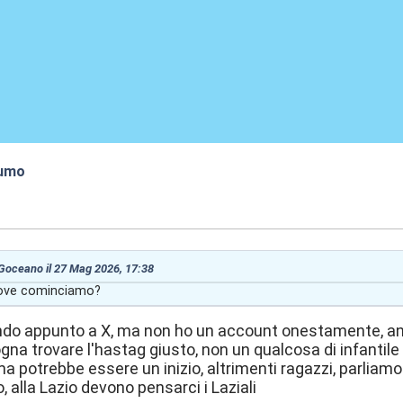
fumo
7:43
 Goceano il 27 Mag 2026, 17:38
dove cominciamo?
do appunto a X, ma non ho un account onestamente, anch
ogna trovare l'hastag giusto, non un qualcosa di infant
a potrebbe essere un inizio, altrimenti ragazzi, parliam
, alla Lazio devono pensarci i Laziali