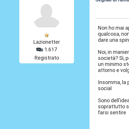
27 Mag 2026, 1
Non ho mai ap
qualcosa, non
dare una spin
Lazionetter
1.617
Noi, in manie
Registrato
società? Sì, 
un minimo sto
attorno e vol
Insomma, la p
social
Sono dell'ide
soprattutto s
farsi sentire