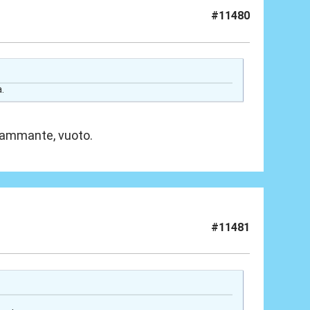
#11480
.
 fiammante, vuoto.
#11481