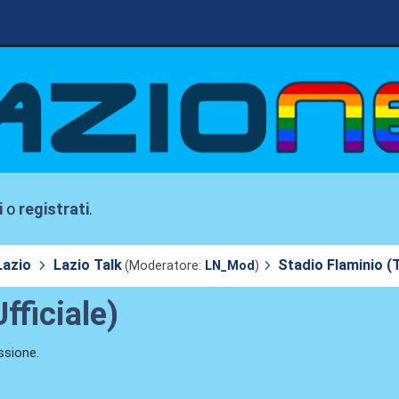
i
o
registrati
.
Lazio
Lazio Talk
Stadio Flaminio (T
(Moderatore:
LN_Mod
)
fficiale)
ssione.