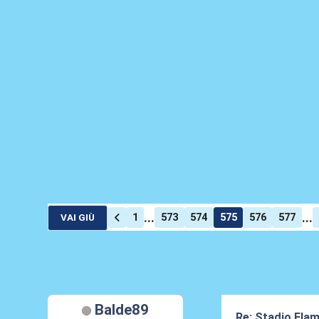
...
...
1
573
574
575
576
577
VAI GIÙ
Balde89
Re: Stadio Flami