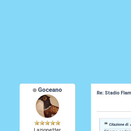
Goceano
Re: Stadio Flami
03 Giu 2026, 15
Citazione di:
Lazionetter