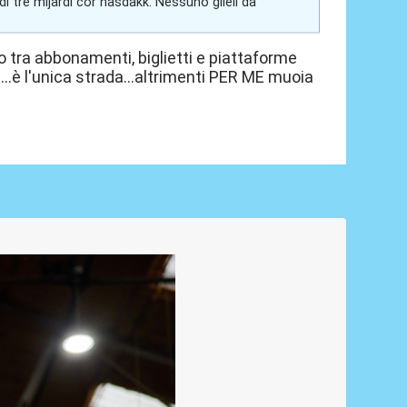
i tre mijardi cor nasdakk. Nessuno glieli dà
o tra abbonamenti, biglietti e piattaforme
..è l'unica strada...altrimenti PER ME muoia