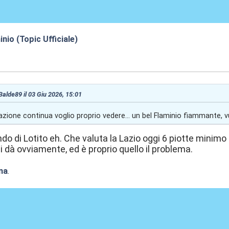
nio (Topic Ufficiale)
:04
 Balde89 il 03 Giu 2026, 15:01
zione continua voglio proprio vedere... un bel Flaminio fiammante, v
do di Lotito eh. Che valuta la Lazio oggi 6 piotte minimo 
i dà ovviamente, ed è proprio quello il problema.
na
.