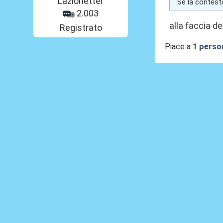
Lazionetter
Se la contesta
2.003
alla faccia de
Registrato
Piace a
1 perso