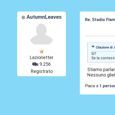
AutumnLeaves
Re: Stadio Flami
03 Giu 2026, 15
Citazione di:
Si?
Lazionetter
Se la contesta
9.256
Stiamo parlan
Registrato
Nessuno gliel
Piace a
1 perso