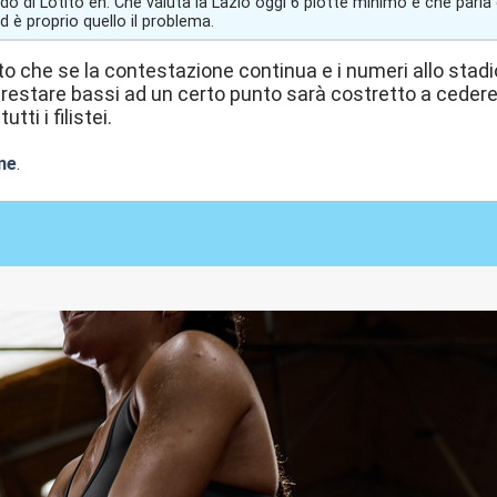
o di Lotito eh. Che valuta la Lazio oggi 6 piotte minimo e che parla d
 è proprio quello il problema.
o che se la contestazione continua e i numeri allo stadi
restare bassi ad un certo punto sarà costretto a cedere.
tti i filistei.
ne
.