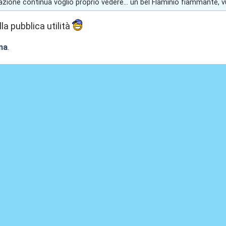
zione continua voglio proprio vedere... un bel Flaminio fiammante, v
lla pubblica utilità
na
.