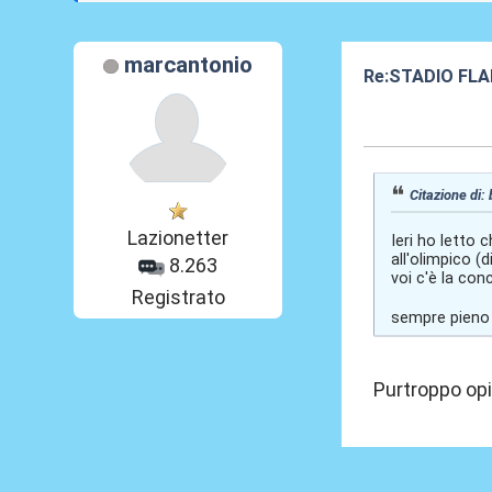
marcantonio
Re:STADIO FLA
06 Mag 2012, 1
Citazione di:
Lazionetter
Ieri ho letto c
all'olimpico (
8.263
voi c'è la con
Registrato
sempre pieno 
Purtroppo op