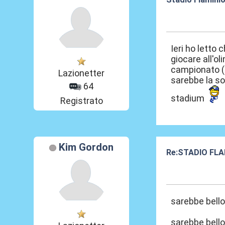
06 Mag 2012, 1
Ieri ho letto 
giocare all'ol
campionato (d
Lazionetter
sarebbe la so
64
stadium
Registrato
Kim Gordon
Re:STADIO FLA
06 Mag 2012, 1
sarebbe bello
sarebbe bello