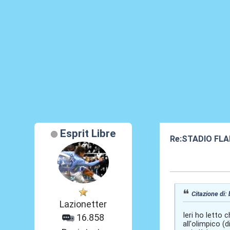
Esprit Libre
Re:STADIO FLA
06 Mag 2012, 1
Citazione di:
Lazionetter
Ieri ho letto c
16.858
all'olimpico (