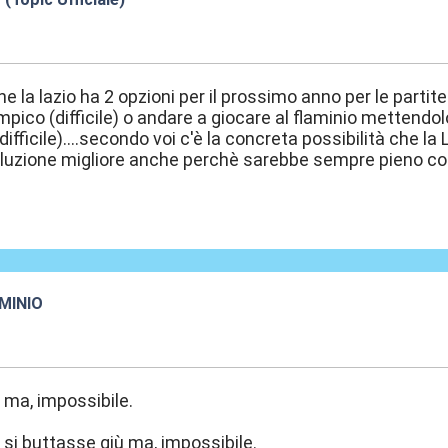
3:25
che la lazio ha 2 opzioni per il prossimo anno per le partite 
impico (difficile) o andare a giocare al flaminio mettendo
ifficile)....secondo voi c'è la concreta possibilità che l
luzione migliore anche perchè sarebbe sempre pieno con 
MINIO
3:32
 ma, impossibile.
 si buttasse giù ma, impossibile.