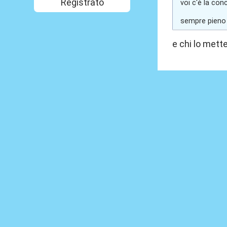
Registrato
voi c'è la con
sempre pieno 
e chi lo mett