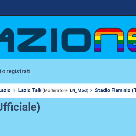
i
o
registrati
.
Lazio
Lazio Talk
Stadio Flaminio (T
(Moderatore:
LN_Mod
)
fficiale)