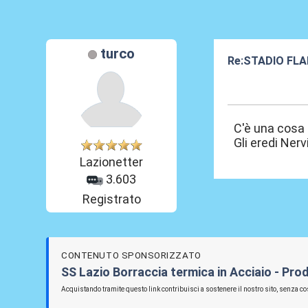
turco
Re:STADIO FLA
06 Mag 2012, 1
C'è una cosa 
Gli eredi Ner
Lazionetter
3.603
Registrato
CONTENUTO SPONSORIZZATO
SS Lazio Borraccia termica in Acciaio - Prod
Acquistando tramite questo link contribuisci a sostenere il nostro sito, senza cos