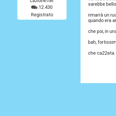
Lazionetter
sarebbe bello
12.430
Registrato
rimarrà un ru
quando era an
che poi, in u
bah, fortiss
che ca22ata.