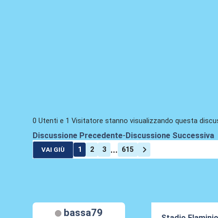
0 Utenti e 1 Visitatore stanno visualizzando questa discu
Discussione Precedente
-
Discussione Successiva
...
1
2
3
615
VAI GIÙ
bassa79
Stadio Flaminio