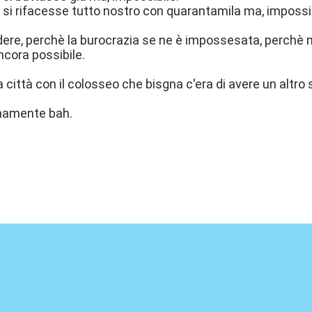
 si rifacesse tutto nostro con quarantamila ma, impossib
dere, perchè la burocrazia se ne è impossesata, perchè n
cora possibile.
na città con il colosseo che bisgna c'era di avere un alt
imamente bah.