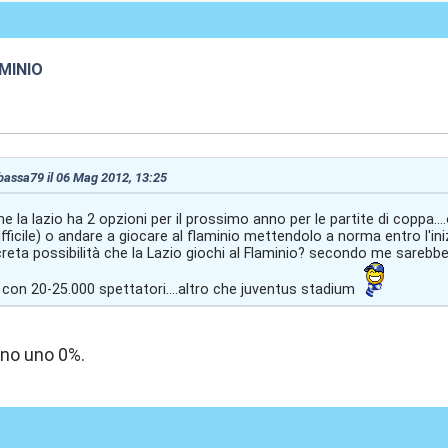
MINIO
3:40
 bassa79 il 06 Mag 2012, 13:25
he la lazio ha 2 opzioni per il prossimo anno per le partite di coppa....
difficile) o andare a giocare al flaminio mettendolo a norma entro l'in
creta possibilità che la Lazio giochi al Flaminio? secondo me sarebb
con 20-25.000 spettatori....altro che juventus stadium
ino uno 0%.