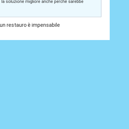
e la soluzione migliore anche perchè sarebbe
 un restauro è impensabile