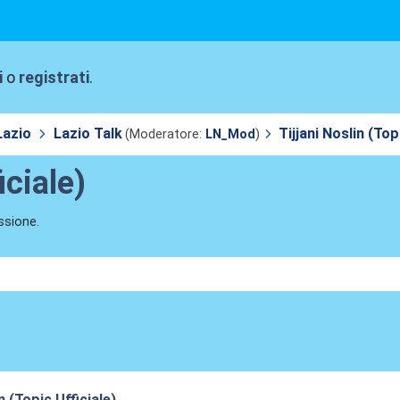
i
o
registrati
.
Lazio
Lazio Talk
Tijjani Noslin (Top
(Moderatore:
LN_Mod
)
iciale)
ssione.
n (Topic Ufficiale)