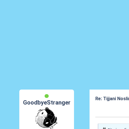
Re: Tijjani Nosli
GoodbyeStranger
31 Mag 2026, 0