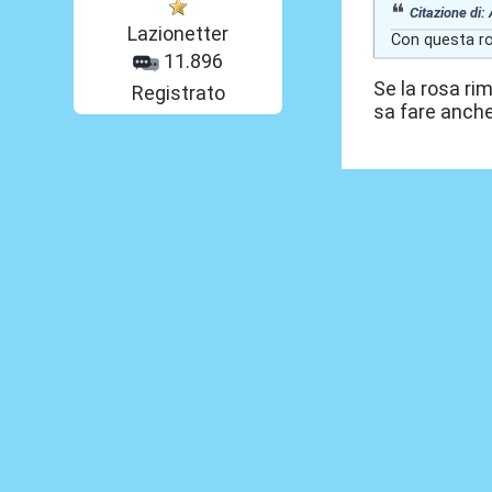
Citazione di
Lazionetter
Con questa ro
11.896
Se la rosa ri
Registrato
sa fare anch