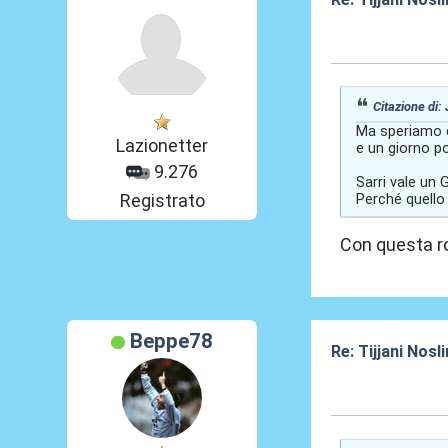
30 Mag 2026, 2
Citazione di:
Ma speriamo c
Lazionetter
e un giorno p
9.276
Sarri vale un
Registrato
Perché quello 
Con questa ro
Beppe78
Re: Tijjani Nosli
31 Mag 2026, 0