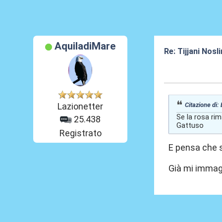
AquiladiMare
Re: Tijjani Nosli
31 Mag 2026, 0
Citazione di:
Lazionetter
Se la rosa ri
25.438
Gattuso
Registrato
E pensa che s
Già mi immagi