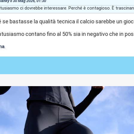
 Janky il 30 Mag 2026, 01:30
ntusiasmo ci dovrebbe interessare. Perché è contagioso. È trascinan
se bastasse la qualità tecnica il calcio sarebbe un gioc
entusiasmo contano fino al 50% sia in negativo che in posi
na
.