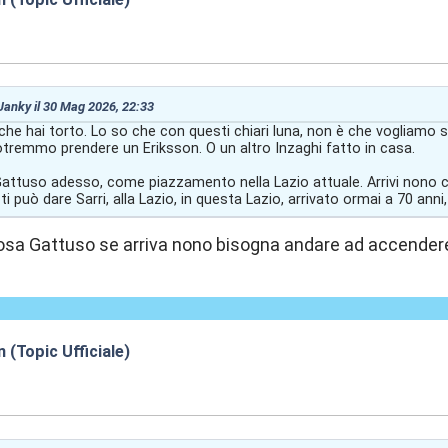
2:38
 Janky il 30 Mag 2026, 22:33
he hai torto. Lo so che con questi chiari luna, non è che vogliamo 
otremmo prendere un Eriksson. O un altro Inzaghi fatto in casa.
 Gattuso adesso, come piazzamento nella Lazio attuale. Arrivi nono c
ti può dare Sarri, alla Lazio, in questa Lazio, arrivato ormai a 70 anni
sa Gattuso se arriva nono bisogna andare ad accendere 
n (Topic Ufficiale)
9:06