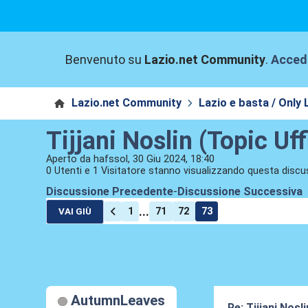
Benvenuto su
Lazio.net Community
.
Acced
Lazio.net Community
Lazio e basta / Only 
Tijjani Noslin (Topic Uff
Aperto da hafssol, 30 Giu 2024, 18:40
0 Utenti e 1 Visitatore stanno visualizzando questa discu
Discussione Precedente
-
Discussione Successiva
...
1
71
72
73
VAI GIÙ
AutumnLeaves
Re: Tijjani Nosli