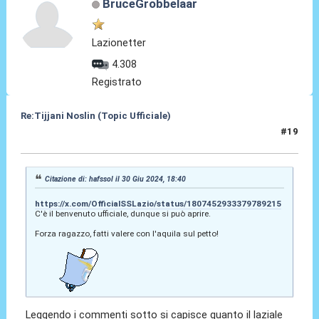
BruceGrobbelaar
Lazionetter
4.308
Registrato
Re:Tijjani Noslin (Topic Ufficiale)
#19
30 Giu 2024, 18:55
Citazione di: hafssol il 30 Giu 2024, 18:40
https://x.com/OfficialSSLazio/status/1807452933379789215
C'è il benvenuto ufficiale, dunque si può aprire.
Forza ragazzo, fatti valere con l'aquila sul petto!
Leggendo i commenti sotto si capisce quanto il laziale