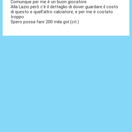
Comunque per me è un buon giocatore
Alla Lazio però c'è il dettaglio di dover guardare il costo
di questo e quell'altro calciatore, e per me è costato
troppo
Spero possa fare 200 mila gol (cit.)