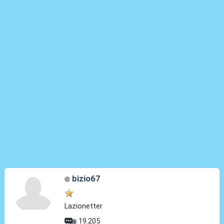
bizio67
Lazionetter
19.205