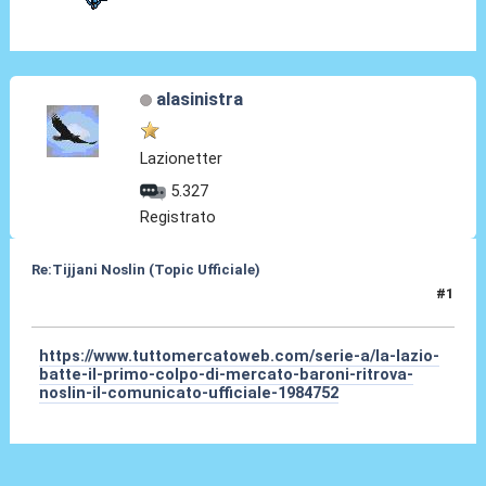
alasinistra
Lazionetter
5.327
Registrato
Re:Tijjani Noslin (Topic Ufficiale)
#1
30 Giu 2024, 18:41
https://www.tuttomercatoweb.com/serie-a/la-lazio-
batte-il-primo-colpo-di-mercato-baroni-ritrova-
noslin-il-comunicato-ufficiale-1984752