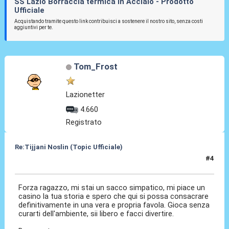
SS Lazio Borraccia termica in Acciaio - Prodotto
Ufficiale
Acquistando tramite questo link contribuisci a sostenere il nostro sito, senza costi
aggiuntivi per te.
Tom_Frost
Lazionetter
4.660
Registrato
Re:Tijjani Noslin (Topic Ufficiale)
#4
30 Giu 2024, 18:43
Forza ragazzo, mi stai un sacco simpatico, mi piace un
casino la tua storia e spero che qui si possa consacrare
definitivamente in una vera e propria favola. Gioca senza
curarti dell'ambiente, sii libero e facci divertire.