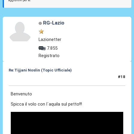
aggiuntivi per te.
RG-Lazio
Lazionetter
7.855
Registrato
Re:Tijjani Noslin (Topic Ufficiale)
#18
30 Giu 2024, 18:55
Benvenuto
Spicca il volo con l´aquila sul petto!!!