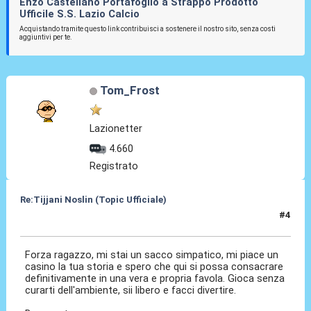
Enzo Castellano Portafoglio a Strappo Prodotto
Ufficile S.S. Lazio Calcio
Acquistando tramite questo link contribuisci a sostenere il nostro sito, senza costi
aggiuntivi per te.
Tom_Frost
Lazionetter
4.660
Registrato
Re:Tijjani Noslin (Topic Ufficiale)
#4
30 Giu 2024, 18:43
Forza ragazzo, mi stai un sacco simpatico, mi piace un
casino la tua storia e spero che qui si possa consacrare
definitivamente in una vera e propria favola. Gioca senza
curarti dell'ambiente, sii libero e facci divertire.