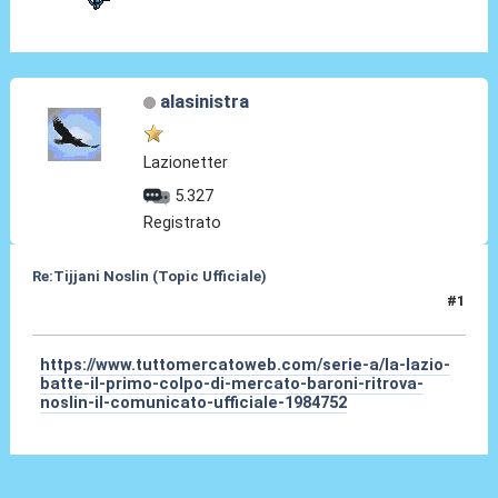
alasinistra
Lazionetter
5.327
Registrato
Re:Tijjani Noslin (Topic Ufficiale)
#1
30 Giu 2024, 18:41
https://www.tuttomercatoweb.com/serie-a/la-lazio-
batte-il-primo-colpo-di-mercato-baroni-ritrova-
noslin-il-comunicato-ufficiale-1984752