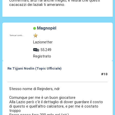
Confermati, anzi fai anche meglio, e vedrai che questi
cacacazzi dei laziali ti ameranno.
Magnopèl
Lazionetter
55.249
Registrato
Re:Tijjani Noslin (Topic Ufficiale)
#10
30 Giu 2024, 18:46
Stesso nome di Reijnders, ndr
Comunque per me è un buon giocatore
Alla Lazio però c'è il dettaglio di dover guardare il costo
di questo e quell'altro calciatore, e per me è costato
troppo