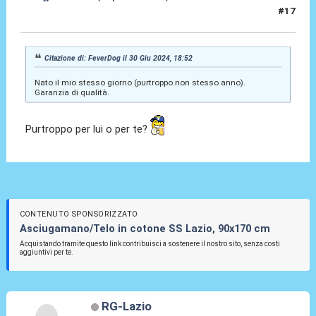
#17
30 Giu 2024, 18:54
Citazione di: FeverDog il 30 Giu 2024, 18:52
Nato il mio stesso giorno (purtroppo non stesso anno).
Garanzia di qualità.
Purtroppo per lui o per te?
CONTENUTO SPONSORIZZATO
Asciugamano/Telo in cotone SS Lazio, 90x170 cm
Acquistando tramite questo link contribuisci a sostenere il nostro sito, senza costi
aggiuntivi per te.
RG-Lazio