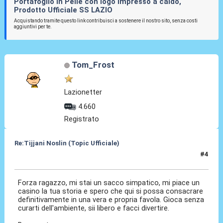
Portafoglio in Pelle con logo impresso a caldo,
Prodotto Ufficiale SS LAZIO
Acquistando tramite questo link contribuisci a sostenere il nostro sito, senza costi
aggiuntivi per te.
Tom_Frost
Lazionetter
4.660
Registrato
Re:Tijjani Noslin (Topic Ufficiale)
#4
30 Giu 2024, 18:43
Forza ragazzo, mi stai un sacco simpatico, mi piace un
casino la tua storia e spero che qui si possa consacrare
definitivamente in una vera e propria favola. Gioca senza
curarti dell'ambiente, sii libero e facci divertire.