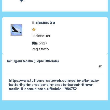
alasinistra
Lazionetter
5.327
Registrato
Re:Tijjani Noslin (Topic Ufficiale)
#1
30 Giu 2024, 18:41
https://www.tuttomercatoweb.com/serie-a/la-lazio-
batte-il-primo-colpo-di-mercato-baroni-ritrova-
noslin-il-comunicato-ufficiale-1984752