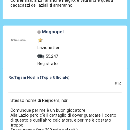
Confermati, anzi fai anche meglio, e vedrai che questi
cacacazzi dei laziali ti ameranno.
Magnopèl
Lazionetter
55.247
Registrato
Re:Tijjani Noslin (Topic Ufficiale)
#10
30 Giu 2024, 18:46
Stesso nome di Reijnders, ndr
Comunque per me è un buon giocatore
Alla Lazio però c'è il dettaglio di dover guardare il costo
di questo e quell'altro calciatore, e per me è costato
troppo