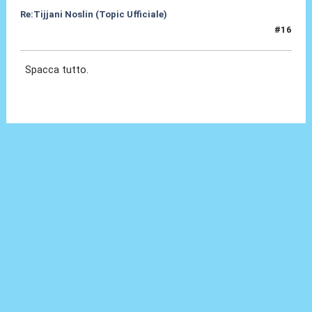
Re:Tijjani Noslin (Topic Ufficiale)
#16
30 Giu 2024, 18:54
Spacca tutto.