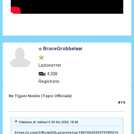
BruceGrobbelaar
Lazionetter
4.308
Registrato
Re:Tijjani Noslin (Topic Ufficiale)
#19
30 Giu 2024, 18:55
Citazione di: hafssol il 30 Giu 2024, 18:40
https://x.com/OfficialSSLazio/status/1807452933379789215