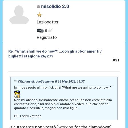
misolidio 2.0
Lazionetter
852
Registrato
Re: “What shall we do now?” …con gli abbonamenti /
biglietti stagione 26/27?
#31
15 Mag 2026, 14:13
Citazione di: JoeStrummer il 14 Mag 2026, 13:37
Io in ossequio al mio nick direi "What are we going to do now..."
Non mi abbono sicuramente, anche per cause non correlate alla
contestazione, e mi riservo di andare a vedere qualche partita
quando è possibile, magari con mia figlia.
P.S. Lotito vattene.
sicuramente non voterò "working for the clampdown"