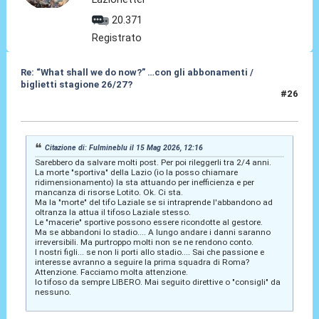
20.371
Registrato
Re: “What shall we do now?” …con gli abbonamenti /
biglietti stagione 26/27?
#26
15 Mag 2026, 13:41
Citazione di: Fulmineblu il 15 Mag 2026, 12:16
Sarebbero da salvare molti post. Per poi rileggerli tra 2/4 anni.
La morte "sportiva" della Lazio (io la posso chiamare
ridimensionamento) la sta attuando per inefficienza e per
mancanza di risorse Lotito. Ok. Ci sta.
Ma la "morte" del tifo Laziale se si intraprende l'abbandono ad
oltranza la attua il tifoso Laziale stesso.
Le "macerie" sportive possono essere ricondotte al gestore.
Ma se abbandoni lo stadio.... A lungo andare i danni saranno
irreversibili. Ma purtroppo molti non se ne rendono conto.
I nostri figli... se non li porti allo stadio.... Sai che passione e
interesse avranno a seguire la prima squadra di Roma?
Attenzione. Facciamo molta attenzione.
Io tifoso da sempre LIBERO. Mai seguito direttive o "consigli" da
nessuno.