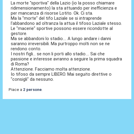
La morte "sportiva" della Lazio (io la posso chiamare
ridimensionamento) la sta attuando per inefficienza e
per mancanza di risorse Lotito. Ok. Ci sta.
Ma la "morte" del tifo Laziale se si intraprende
l'abbandono ad oltranza la attua il tifoso Laziale stesso.
Le "macerie" sportive possono essere ricondotte al
gestore.
Ma se abbandoni lo stadio.... A lungo andare i danni
saranno irreversibili. Ma purtroppo molti non se ne
rendono conto.
I nostri figli... se non li porti allo stadio.... Sai che
passione e interesse avranno a seguire la prima squadra
di Roma?
Attenzione. Facciamo molta attenzione.
Io tifoso da sempre LIBERO. Mai seguito direttive o
"consigli" da nessuno.
Piace a
2 persone
.