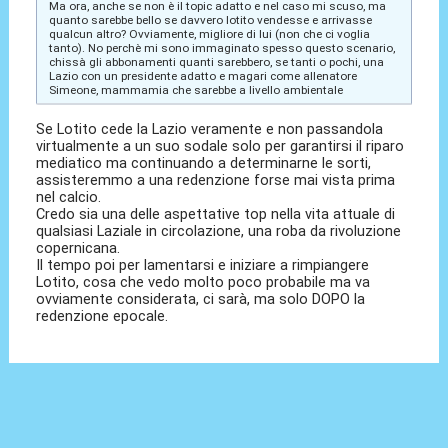
Ma ora, anche se non è il topic adatto e nel caso mi scuso, ma
quanto sarebbe bello se davvero lotito vendesse e arrivasse
qualcun altro? Ovviamente, migliore di lui (non che ci voglia
tanto). No perchè mi sono immaginato spesso questo scenario,
chissà gli abbonamenti quanti sarebbero, se tanti o pochi, una
Lazio con un presidente adatto e magari come allenatore
Simeone, mammamia che sarebbe a livello ambientale
Se Lotito cede la Lazio veramente e non passandola
virtualmente a un suo sodale solo per garantirsi il riparo
mediatico ma continuando a determinarne le sorti,
assisteremmo a una redenzione forse mai vista prima
nel calcio.
Credo sia una delle aspettative top nella vita attuale di
qualsiasi Laziale in circolazione, una roba da rivoluzione
copernicana.
Il tempo poi per lamentarsi e iniziare a rimpiangere
Lotito, cosa che vedo molto poco probabile ma va
ovviamente considerata, ci sarà, ma solo DOPO la
redenzione epocale.