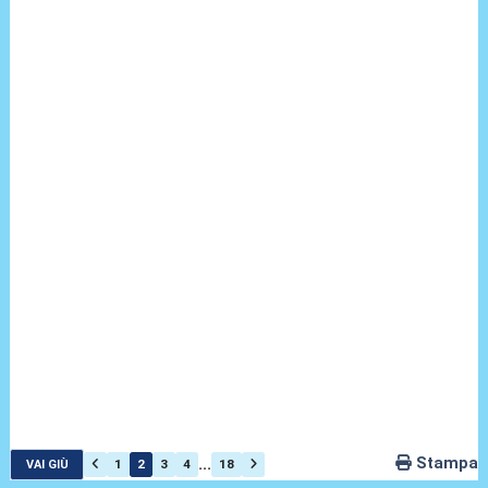
Stampa
...
1
2
3
4
18
VAI GIÙ