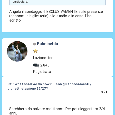
particolare.
Angelo il sondaggio è ESCLUSIVAMENTE sulle presenze
(abbonati e biglietteria) allo stadio e in casa. L'ho
scritto.
Fulmineblu
Lazionetter
2.845
Registrato
Re: “What shall we do now?” …con gli abbonamenti /
biglietti stagione 26/27?
#21
15 Mag 2026, 12:16
Sarebbero da salvare molti post. Per poi rileggerli tra 2/4
anni.