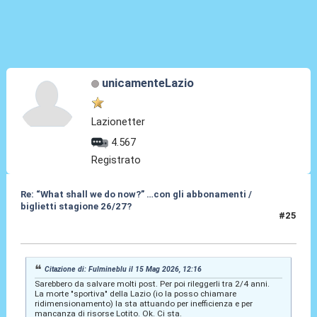
unicamenteLazio
Lazionetter
4.567
Registrato
Re: “What shall we do now?” …con gli abbonamenti /
biglietti stagione 26/27?
#25
15 Mag 2026, 13:27
Citazione di: Fulmineblu il 15 Mag 2026, 12:16
Sarebbero da salvare molti post. Per poi rileggerli tra 2/4 anni.
La morte "sportiva" della Lazio (io la posso chiamare
ridimensionamento) la sta attuando per inefficienza e per
mancanza di risorse Lotito. Ok. Ci sta.