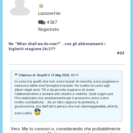
Lazionetter
4.567
Registrato
Re: “What shall we do now?” …con gli abbonamenti /
biglietti stagione 26/27?
#22
15 Mag 2026, 12:16
Citazione di: Roxy00 il 15 Mag 2026, 10:11
Io sono tra quelli che non sono laziali di nascita, sono pugliese e
nessuno della mia famiglia è laziale. Ho scelto la Lazio agli
albori degli anni '90 e da piccola sognavo di avere
l'abbonamento e andare allo stadio a vederla. Quel sogno poi
l'ho realizzato ma onestamente per il prossimo anno sono
molto combattuta... da un lato capisco la protesta, è
giustissima, ma dall'altro penso che non danneggerebbe, ahimè,
solo Lotito.
Vero. Ma tu conosci o, considerando che probabilmente