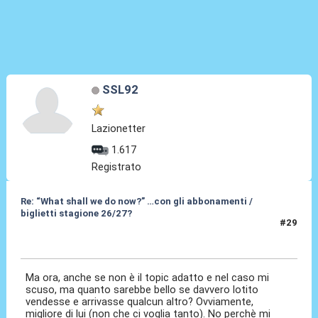
SSL92
Lazionetter
1.617
Registrato
Re: “What shall we do now?” …con gli abbonamenti /
biglietti stagione 26/27?
#29
15 Mag 2026, 14:06
Ma ora, anche se non è il topic adatto e nel caso mi
scuso, ma quanto sarebbe bello se davvero lotito
vendesse e arrivasse qualcun altro? Ovviamente,
migliore di lui (non che ci voglia tanto). No perchè mi