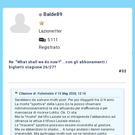
Balde89
Lazionetter
5.111
Registrato
Re: “What shall we do now?” …con gli abbonamenti /
biglietti stagione 26/27?
#32
15 Mag 2026, 14:30
Citazione di: Fulmineblu il 15 Mag 2026, 12:16
Sarebbero da salvare molti post. Per poi rileggerli tra 2/4 anni.
La morte "sportiva" della Lazio (io la posso chiamare
ridimensionamento) la sta attuando per inefficienza e per
mancanza di risorse Lotito. Ok. Ci sta.
Ma la "morte" del tifo Laziale se si intraprende l'abbandono ad
oltranza la attua il tifoso Laziale stesso.
Le "macerie" sportive possono essere ricondotte al gestore.
Ma se abbandoni lo stadio.... A lungo andare i danni saranno
irreversibili. Ma purtroppo molti non se ne rendono conto.