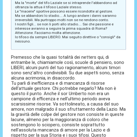
Ma la "morte" del tifo Laziale se si intraprende l'abbandono ad
oltranza la attua il tifoso Laziale stesso.
Le "macerie" sportive possono essere ricondotte al gestore.
Ma se abbandoni lo stadio.... A lungo andare i danni saranno
irreversibili. Ma purtroppo molti non se ne rendono conto.
I nostri figli... se non li porti allo stadio.... Sai che passione e
interesse avranno a seguire la prima squadra di Roma?
Attenzione. Facciamo molta attenzione.
Io tifoso da sempre LIBERO. Mai seguito direttive o "consigli" da
nessuno.
Premesso che la quasi totalità dei netters qui, di
entrambe le, chiamiamole così, scuole di pensiero, sono
LIBERI, alcuni punti del tuo ragionamento, alcuni timori
sono senz'altro condivisibili. Su due aspetti sono, senza
alcuna acrimonia, in disaccordo.
Tu parli di inefficienza e di mancanza di risorse
dell'attuale gestore. Chi potrebbe negarlo? Ma non è
questo il punto. Anche il sor Umberto non era un
campione di efficenza e nell'ultimo periodo aveva
scarsissime risorse. Va sottolineato, a causa del suo
amore, non malgrado il suo sfruttamento della Lazio. Ma
la gravità delle colpe del gestore non consiste in queste
lacune, almeno per la maggioranza di coloro che
sostengono lo sciopero, consiste soprattutto
nell'assoluta mancanza di amore per la Lazio e di
rispetto per la sua Storia e i suoi tifosi. Questo