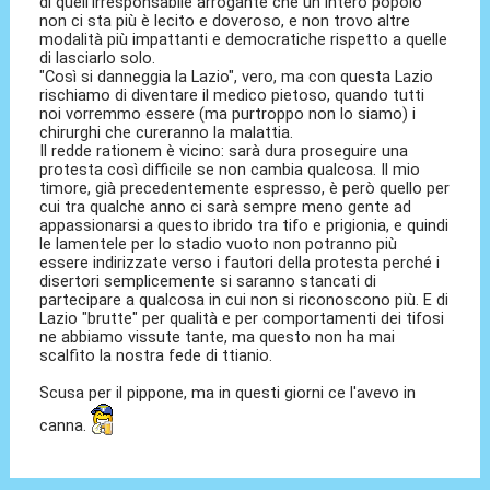
di quell'irresponsabile arrogante che un intero popolo
non ci sta più è lecito e doveroso, e non trovo altre
modalità più impattanti e democratiche rispetto a quelle
di lasciarlo solo.
"Così si danneggia la Lazio", vero, ma con questa Lazio
rischiamo di diventare il medico pietoso, quando tutti
noi vorremmo essere (ma purtroppo non lo siamo) i
chirurghi che cureranno la malattia.
Il redde rationem è vicino: sarà dura proseguire una
protesta così difficile se non cambia qualcosa. Il mio
timore, già precedentemente espresso, è però quello per
cui tra qualche anno ci sarà sempre meno gente ad
appassionarsi a questo ibrido tra tifo e prigionia, e quindi
le lamentele per lo stadio vuoto non potranno più
essere indirizzate verso i fautori della protesta perché i
disertori semplicemente si saranno stancati di
partecipare a qualcosa in cui non si riconoscono più. E di
Lazio "brutte" per qualità e per comportamenti dei tifosi
ne abbiamo vissute tante, ma questo non ha mai
scalfito la nostra fede di ttianio.
Scusa per il pippone, ma in questi giorni ce l'avevo in
canna.