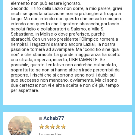
elemento non può essere ignorato.
Secondo: il tifo della Lazio non corre, a mio parere, gravi
rischi se questa situazione non si prolungherà troppo a
lungo. Ma non intendo con questo che cessi lo sciopero,
intendo con questo che il gestore sbaracchi, portando
secolui figlio e collaboratori a Salerno, a Villa S.
Sebastiano, in Molise o dove preferisce, purché
sbaracchi. Con un vero presidente l'Olimpico tornerà a
riempirsi, i ragazzini saranno ancora Laziali, la nostra
passione tornerà ad avvampare. Ma "conditio sine qua
non" è che sbaracchi. La grande maggioranza ha scelto
una strada, impervia, incerta, LIBERAMENTE. Se
possibile, questo tentativo non andrebbe ostacolato,
soprattutto se non si hanno altre strade percorribili da
proporre. I rischi che si corrono sono noti, i dubbi sul
suo successo non mancano, ovviamente. Ma ci sono
due certezze: non vi è altra scelta e non c'è più tempo
per aspettare.
Achab77
Lazionetter