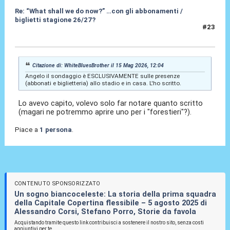
Re: “What shall we do now?” …con gli abbonamenti /
biglietti stagione 26/27?
#23
15 Mag 2026, 12:18
Citazione di: WhiteBluesBrother il 15 Mag 2026, 12:04
Angelo il sondaggio è ESCLUSIVAMENTE sulle presenze
(abbonati e biglietteria) allo stadio e in casa. L'ho scritto.
Lo avevo capito, volevo solo far notare quanto scritto
(magari ne potremmo aprire uno per i "forestieri"?).
Piace a
1 persona
.
CONTENUTO SPONSORIZZATO
Un sogno biancoceleste: La storia della prima squadra
della Capitale Copertina flessibile – 5 agosto 2025 di
Alessandro Corsi, Stefano Porro, Storie da favola
Acquistando tramite questo link contribuisci a sostenere il nostro sito, senza costi
aggiuntivi per te.