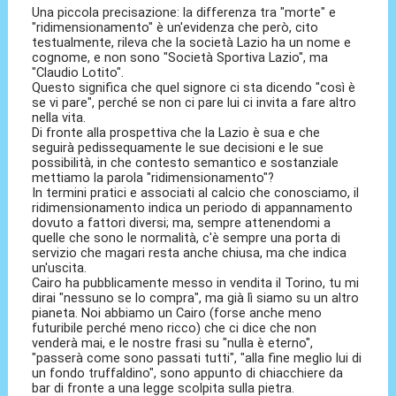
Una piccola precisazione: la differenza tra "morte" e
"ridimensionamento" è un'evidenza che però, cito
testualmente, rileva che la società Lazio ha un nome e
cognome, e non sono "Società Sportiva Lazio", ma
"Claudio Lotito".
Questo significa che quel signore ci sta dicendo "così è
se vi pare", perché se non ci pare lui ci invita a fare altro
nella vita.
Di fronte alla prospettiva che la Lazio è sua e che
seguirà pedissequamente le sue decisioni e le sue
possibilità, in che contesto semantico e sostanziale
mettiamo la parola "ridimensionamento"?
In termini pratici e associati al calcio che conosciamo, il
ridimensionamento indica un periodo di appannamento
dovuto a fattori diversi; ma, sempre attenendomi a
quelle che sono le normalità, c'è sempre una porta di
servizio che magari resta anche chiusa, ma che indica
un'uscita.
Cairo ha pubblicamente messo in vendita il Torino, tu mi
dirai "nessuno se lo compra", ma già lì siamo su un altro
pianeta. Noi abbiamo un Cairo (forse anche meno
futuribile perché meno ricco) che ci dice che non
venderà mai, e le nostre frasi su "nulla è eterno",
"passerà come sono passati tutti", "alla fine meglio lui di
un fondo truffaldino", sono appunto di chiacchiere da
bar di fronte a una legge scolpita sulla pietra.