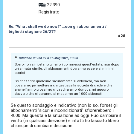
22.390
Registrato
Re: “What shall we do now?” …con gli abbonamenti /
biglietti stagione 26/27?
#28
15 Mag 2026, 13:59
Citazione di: SSL92 il 15 Mag 2026, 13:50
Spero non si ripetano gli errori commessi quest'estate, non dopo
un'annata simile, gli abbonamenti dovranno essere ai minimi
storici
So che tanto qualcuno sicuramente si abbonerà, ma non
possiamo permettere a chi gestisce la società di credere che
anche l'anno prossimo ci cascheremo, dunque, mi auguro
davvero che ci saranno al massimo un 1000 abbonati
Se questo sondaggio è indicativo (non lo so, forse) gli
abbonamenti "sicuri e incondizionati" sfiorerebbero i
4000. Ma questa è la situazione ad oggi. Può cambiare il
vento (in qualsiasi direzione) e infatti ho lasciato libero
chiunque di cambiare decisione.