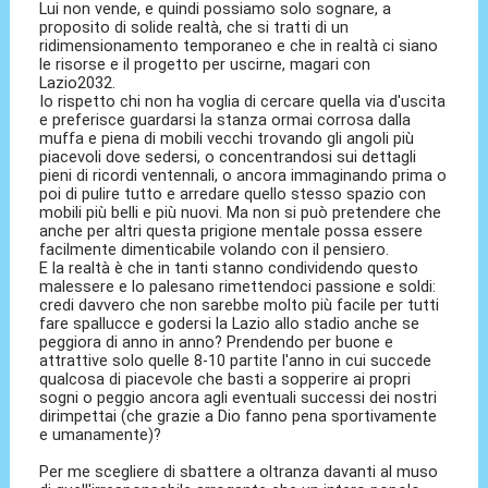
Lui non vende, e quindi possiamo solo sognare, a
proposito di solide realtà, che si tratti di un
ridimensionamento temporaneo e che in realtà ci siano
le risorse e il progetto per uscirne, magari con
Lazio2032.
Io rispetto chi non ha voglia di cercare quella via d'uscita
e preferisce guardarsi la stanza ormai corrosa dalla
muffa e piena di mobili vecchi trovando gli angoli più
piacevoli dove sedersi, o concentrandosi sui dettagli
pieni di ricordi ventennali, o ancora immaginando prima o
poi di pulire tutto e arredare quello stesso spazio con
mobili più belli e più nuovi. Ma non si può pretendere che
anche per altri questa prigione mentale possa essere
facilmente dimenticabile volando con il pensiero.
E la realtà è che in tanti stanno condividendo questo
malessere e lo palesano rimettendoci passione e soldi:
credi davvero che non sarebbe molto più facile per tutti
fare spallucce e godersi la Lazio allo stadio anche se
peggiora di anno in anno? Prendendo per buone e
attrattive solo quelle 8-10 partite l'anno in cui succede
qualcosa di piacevole che basti a sopperire ai propri
sogni o peggio ancora agli eventuali successi dei nostri
dirimpettai (che grazie a Dio fanno pena sportivamente
e umanamente)?
Per me scegliere di sbattere a oltranza davanti al muso