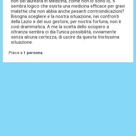
non sei laureata in Medicina, come non lo sono io, ti
sembra logico che esista una medicina efficace per gravi
malattie che non abbia anche pesanti controindicazioni?
Bisogna scegliere e la nostra situazione, nei confronti
della Lazio e del suo gestore, per nostra fortuna, non è
così drammatica. A me la scelta dello sciopero a
oltranza sembra ci dia l'unica possibilità, ovviamente
senza alcuna certezza, di uscire da questa tristissima
situazione.
Piace a
1 persona
.