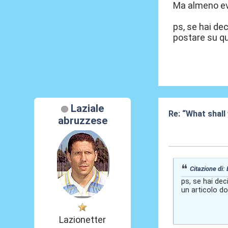
Ma almeno evi
ps, se hai de
postare su qu
Laziale
Re: “What shall
abruzzese
08 Lug 2026, 18
Citazione di:
ps, se hai de
un articolo do
Lazionetter