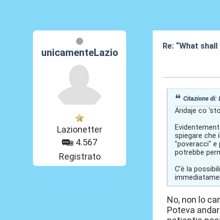
Re: “What shall
unicamenteLazio
08 Lug 2026, 18
Citazione di:
Aridaje co 'sto
Evidentemente 
Lazionetter
spiegare che i
4.567
"poveracci" e 
potrebbe perm
Registrato
C'è la possibi
immediatamen
No, non lo can
Poteva andar