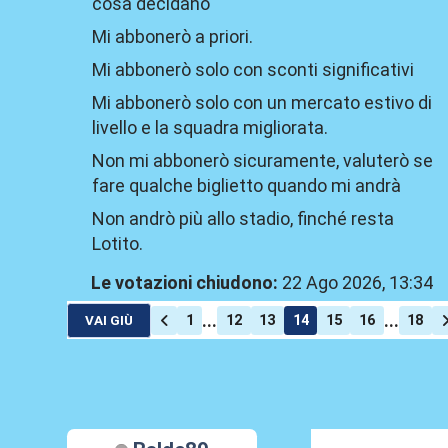
cosa decidano
Mi abbonerò a priori.
Mi abbonerò solo con sconti significativi
Mi abbonerò solo con un mercato estivo di
livello e la squadra migliorata.
Non mi abbonerò sicuramente, valuterò se
fare qualche biglietto quando mi andrà
Non andrò più allo stadio, finché resta
Lotito.
Le votazioni chiudono:
22 Ago 2026, 13:34
...
...
1
12
13
14
15
16
18
VAI GIÙ