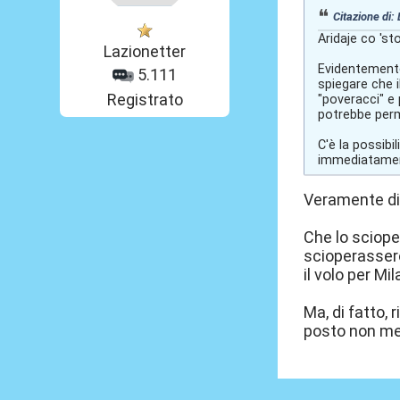
Citazione di:
Aridaje co 'sto
Lazionetter
Evidentemente 
5.111
spiegare che i
Registrato
"poveracci" e 
potrebbe perm
C'è la possibi
immediatamen
Veramente di
Che lo scioper
scioperassero
il volo per Mi
Ma, di fatto, 
posto non me 