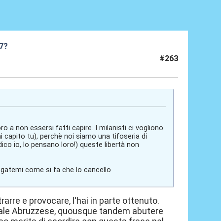
27?
#263
a non essersi fatti capire. I milanisti ci vogliono
 capito tu), perchè noi siamo una tifoseria di
ico io, lo pensano loro!) queste libertà non
iegatemi come si fa che lo cancello
trarre e provocare, l'hai in parte ottenuto.
ziale Abruzzese, quousque tandem abutere