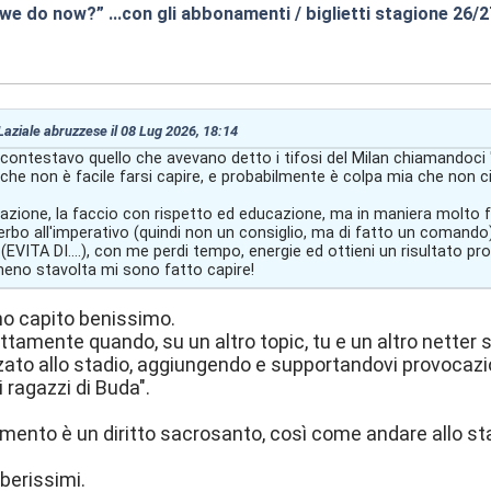
 we do now?” …con gli abbonamenti / biglietti stagione 26/
:27
 Laziale abruzzese il 08 Lug 2026, 18:14
contestavo quello che avevano detto i tifosi del Milan chiamandoci 
che non è facile farsi capire, e probabilmente è colpa mia che non ci
sazione, la faccio con rispetto ed educazione, ma in maniera molto 
 verbo all'imperativo (quindi non un consiglio, ma di fatto un comando)
 (EVITA DI....), con me perdi tempo, energie ed ottieni un risultato p
eno stavolta mi sono fatto capire!
 ho capito benissimo.
ttamente quando, su un altro topic, tu e un altro netter s
izzato allo stadio, aggiungendo e supportandovi provocazi
 ragazzi di Buda".
mento è un diritto sacrosanto, così come andare allo sta
iberissimi.