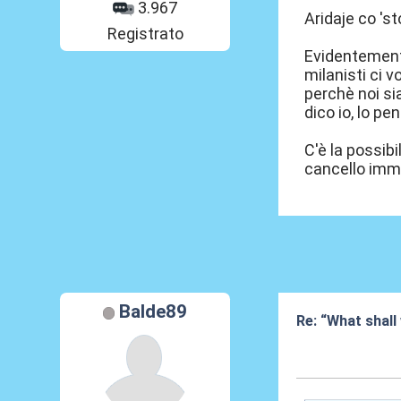
3.967
Aridaje co 'st
Registrato
Evidentemente
milanisti ci 
perchè noi si
dico io, lo p
C'è la possib
cancello imm
Balde89
Re: “What shall
08 Lug 2026, 18