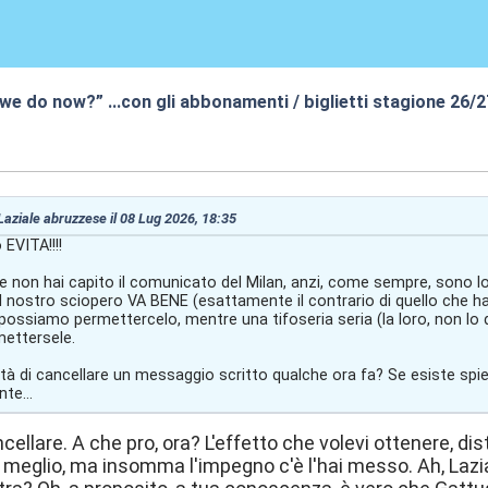
 we do now?” …con gli abbonamenti / biglietti stagione 26/
:45
 Laziale abruzzese il 08 Lug 2026, 18:35
 EVITA!!!!
non hai capito il comunicato del Milan, anzi, come sempre, sono loro 
l nostro sciopero VA BENE (esattamente il contrario di quello che hai
possiamo permettercelo, mentre una tifoseria seria (la loro, non lo d
ettersele.
lità di cancellare un messaggio scritto qualche ora fa? Se esiste sp
te...
cellare. A che pro, ora? L'effetto che volevi ottenere, dis
 meglio, ma insomma l'impegno c'è l'hai messo. Ah, La