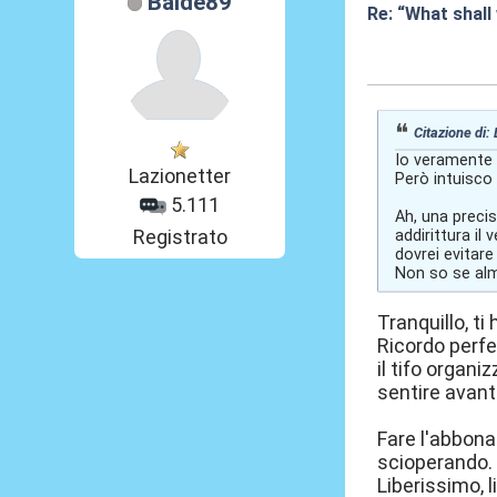
Balde89
Re: “What shall
08 Lug 2026, 18
Citazione di:
Io veramente 
Lazionetter
Però intuisco 
5.111
Ah, una preci
Registrato
addirittura il
dovrei evitare
Non so se alm
Tranquillo, ti
Ricordo perfe
il tifo organ
sentire avanti
Fare l'abbona
scioperando.
Liberissimo, l