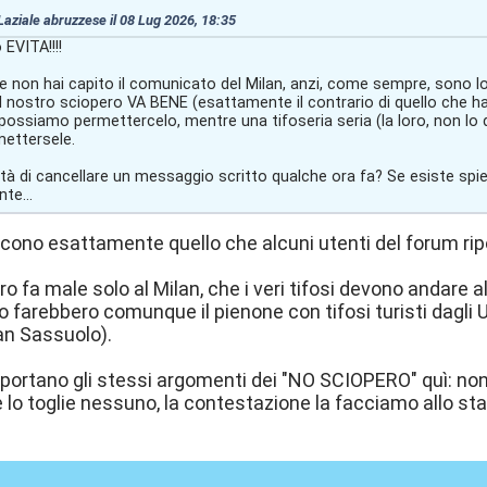
 Laziale abruzzese il 08 Lug 2026, 18:35
 EVITA!!!!
non hai capito il comunicato del Milan, anzi, come sempre, sono loro 
l nostro sciopero VA BENE (esattamente il contrario di quello che hai
possiamo permettercelo, mentre una tifoseria seria (la loro, non lo d
ettersele.
lità di cancellare un messaggio scritto qualche ora fa? Se esiste sp
te...
cono esattamente quello che alcuni utenti del forum ri
o fa male solo al Milan, che i veri tifosi devono andare al
 farebbero comunque il pienone con tifosi turisti dagli U
lan Sassuolo).
riportano gli stessi argomenti dei "NO SCIOPERO" quì: non se
lo toglie nessuno, la contestazione la facciamo allo sta