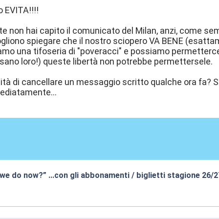
o EVITA!!!!
 non hai capito il comunicato del Milan, anzi, come sempr
vogliono spiegare che il nostro sciopero VA BENE (esattame
amo una tifoseria di "poveracci" e possiamo permettercelo
ensano loro!) queste libertà non potrebbe permettersele.
ilità di cancellare un messaggio scritto qualche ora fa? 
ediatamente...
 we do now?” …con gli abbonamenti / biglietti stagione 26/
:41