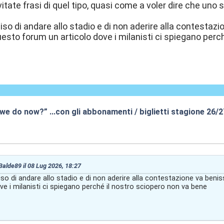
tate frasi di quel tipo, quasi come a voler dire che uno s
ciso di andare allo stadio e di non aderire alla contesta
esto forum un articolo dove i milanisti ci spiegano perc
 we do now?” …con gli abbonamenti / biglietti stagione 26/
:35
 Balde89 il 08 Lug 2026, 18:27
ciso di andare allo stadio e di non aderire alla contestazione va be
ve i milanisti ci spiegano perché il nostro sciopero non va bene