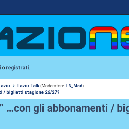
i
o
registrati
.
Lazio
Lazio Talk
(Moderatore:
LN_Mod
)
/ biglietti stagione 26/27?
 …con gli abbonamenti / big