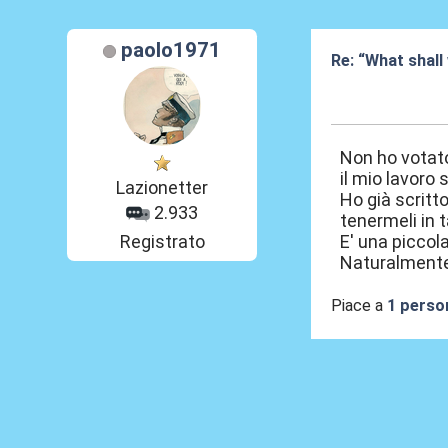
paolo1971
Re: “What shall
16 Mag 2026, 0
Non ho votato
il mio lavoro
Lazionetter
Ho già scritt
2.933
tenermeli in 
Registrato
E' una piccol
Naturalmente
Piace a
1 perso