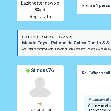
Lazionetter newbie
Piace a
1 perso
4
Registrato
CONTENUTO SPONSORIZZATO
Mondo Toys - Pallone da Calcio Cucito S.S.
Acquistando tramite questo link contribuisci a sostenere il nostro sito, senza cos
Simons76
Re: “What shall
16 Mag 2026, 1
Citazione di:
Già la vita di 
Lazionetter
Toglieteme pure