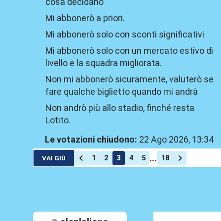
cosa decidano
Mi abbonerò a priori.
Mi abbonerò solo con sconti significativi
Mi abbonerò solo con un mercato estivo di
livello e la squadra migliorata.
Non mi abbonerò sicuramente, valuterò se
fare qualche biglietto quando mi andrà
Non andrò più allo stadio, finché resta
Lotito.
Le votazioni chiudono:
22 Ago 2026, 13:34
...
1
2
3
4
5
18
VAI GIÙ