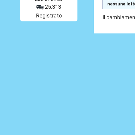
nessuna lott
25.313
Registrato
Il cambiament