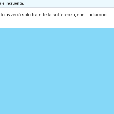
a è incruenta.
o avverrà solo tramite la sofferenza, non illudiamoci.