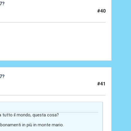
27?
#40
27?
#41
a tutto il mondo, questa cosa?
bbonamenti in più in monte mario.