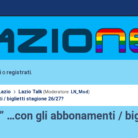
i
o
registrati
.
Lazio
Lazio Talk
(Moderatore:
LN_Mod
)
/ biglietti stagione 26/27?
 …con gli abbonamenti / big