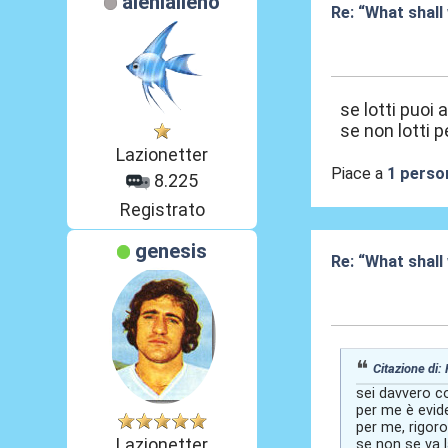
alenlalieno
Re: “What shall
15 Mag 2026, 2
se lotti puoi
se non lotti p
Lazionetter
Piace a
1 perso
8.225
Registrato
genesis
Re: “What shall
16 Mag 2026, 0
Citazione di
sei davvero c
per me è evid
per me, rigor
Lazionetter
se non se va 