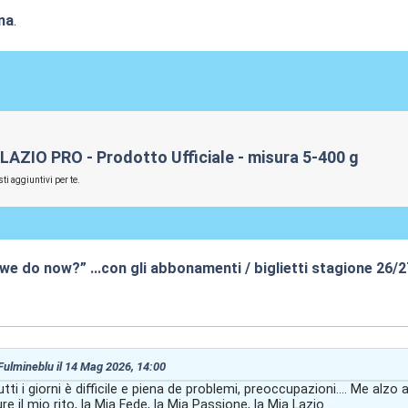
na
.
 LAZIO PRO - Prodotto Ufficiale - misura 5-400 g
ti aggiuntivi per te.
 we do now?” …con gli abbonamenti / biglietti stagione 26/
7:58
 Fulmineblu il 14 Mag 2026, 14:00
tutti i giorni è difficile e piena de problemi, preoccupazioni.... Me alzo 
 il mio rito, la Mia Fede, la Mia Passione, la Mia Lazio.....