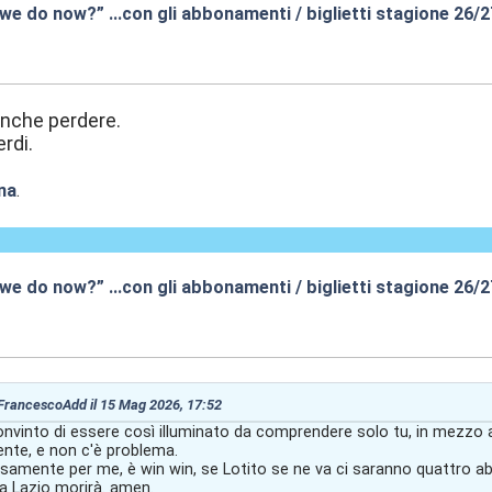
 we do now?” …con gli abbonamenti / biglietti stagione 26/
1:26
 anche perdere.
erdi.
na
.
 we do now?” …con gli abbonamenti / biglietti stagione 26/
9:24
: FrancescoAdd il 15 Mag 2026, 17:52
onvinto di essere così illuminato da comprendere solo tu, in mezzo 
ente, e non c'è problema.
osamente per me, è win win, se Lotito se ne va ci saranno quattro a
la Lazio morirà. amen.