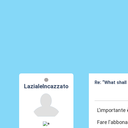
Re: “What shall
LazialeIncazzato
16 Mag 2026, 1
L'importante 
Fare l'abbona