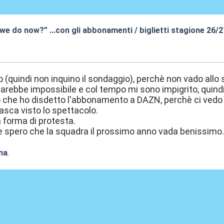
 we do now?” …con gli abbonamenti / biglietti stagione 26/
9:45
 (quindi non inquino il sondaggio), perchè non vado allo
 sarebbe impossibile e col tempo mi sono impigrito, quind
o che ho disdetto l'abbonamento a DAZN, perchè ci vedo s
tasca visto lo spettacolo.
a forma di protesta.
 spero che la squadra il prossimo anno vada benissimo
na
.