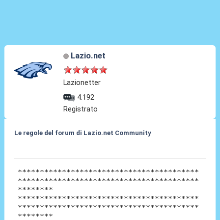
Lazio.net
Lazionetter
4.192
Registrato
Le regole del forum di Lazio.net Community
28 Mar 2010, 19:40
*****************************************
*****************************************
********
*****************************************
*****************************************
********