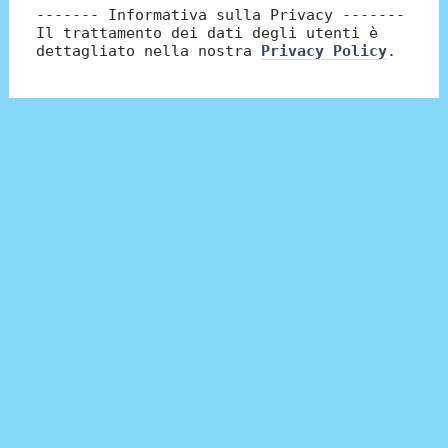
------- Informativa sulla Privacy -------
Il trattamento dei dati degli utenti è
dettagliato nella nostra
Privacy Policy
.