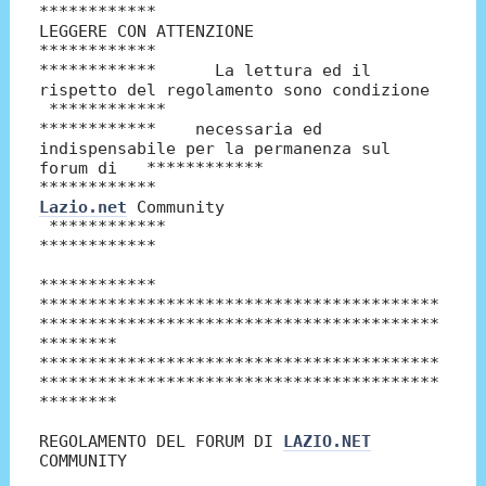
************
LEGGERE CON ATTENZIONE
************
************ La lettura ed il
rispetto del regolamento sono condizione
************
************ necessaria ed
indispensabile per la permanenza sul
forum di ************
************
Lazio.net
Community
************
************
************
*****************************************
*****************************************
********
*****************************************
*****************************************
********
REGOLAMENTO DEL FORUM DI
LAZIO.NET
COMMUNITY