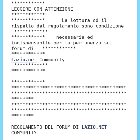
************
LEGGERE CON ATTENZIONE
************
************ La lettura ed il
rispetto del regolamento sono condizione
************
************ necessaria ed
indispensabile per la permanenza sul
forum di ************
************
Lazio.net
Community
************
************
************
*****************************************
*****************************************
********
*****************************************
*****************************************
********
REGOLAMENTO DEL FORUM DI
LAZIO.NET
COMMUNITY