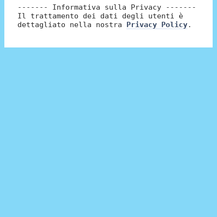
------- Informativa sulla Privacy -------
Il trattamento dei dati degli utenti è
dettagliato nella nostra
Privacy Policy
.