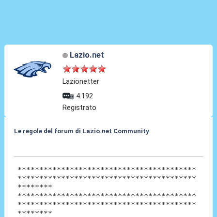
Lazio.net
Lazionetter
4.192
Registrato
Le regole del forum di Lazio.net Community
28 Mar 2010, 19:40
*****************************************
*****************************************
********
*****************************************
*****************************************
********