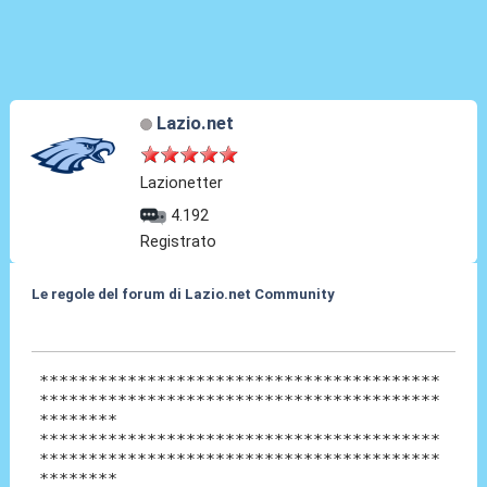
Lazio.net
Lazionetter
4.192
Registrato
Le regole del forum di Lazio.net Community
28 Mar 2010, 19:40
*****************************************
*****************************************
********
*****************************************
*****************************************
********