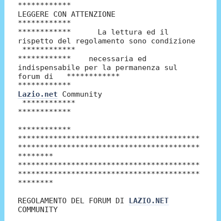
************
LEGGERE CON ATTENZIONE
************
************ La lettura ed il
rispetto del regolamento sono condizione
************
************ necessaria ed
indispensabile per la permanenza sul
forum di ************
************
Lazio.net
Community
************
************
************
*****************************************
*****************************************
********
*****************************************
*****************************************
********
REGOLAMENTO DEL FORUM DI
LAZIO.NET
COMMUNITY