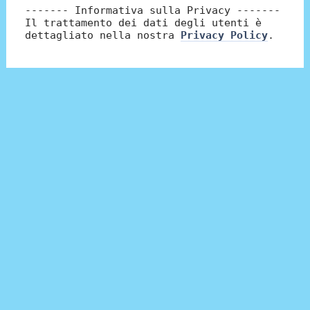
------- Informativa sulla Privacy -------
Il trattamento dei dati degli utenti è
dettagliato nella nostra
Privacy Policy
.