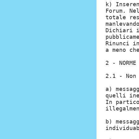
k) Insere
Forum. Ne
totale re
manlevand
Dichiari 
pubblicam
Rinunci i
a meno ch
2 - NORME
2.1 - Non
a) messag
quelli in
In partic
illegalme
b) messag
individua