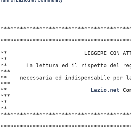
forum di Lazio.net Community
:40
*****************************************
*****************************************
******** LEGGERE C
***
*** La lettura ed il rispetto del reg
***
*** necessaria ed indispensabile per l
***
*********
Lazio.net
C
***
******
***
*****************************************
*****************************************