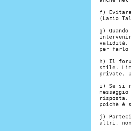
f) Evitar
(Lazio Ta
g) Quando
interveni
validità,
per farlo
h) Il for
stile. Li
private. 
i) Se si 
messaggio
risposta.
poichè è 
j) Partec
altri, no