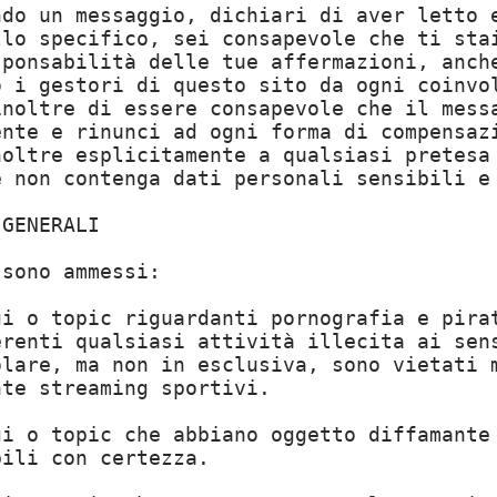
ndo un messaggio, dichiari di aver letto 
llo specifico, sei consapevole che ti sta
sponsabilità delle tue affermazioni, anch
o i gestori di questo sito da ogni coinvo
inoltre di essere consapevole che il mess
ente e rinunci ad ogni forma di compensaz
noltre esplicitamente a qualsiasi pretesa
e non contenga dati personali sensibili e
 GENERALI
 sono ammessi:
gi o topic riguardanti pornografia e pira
erenti qualsiasi attività illecita ai sen
olare, ma non in esclusiva, sono vietati 
nte streaming sportivi.
gi o topic che abbiano oggetto diffamante
bili con certezza.