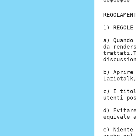
********
REGOLAMEN
1) REGOLE
a) Quando
da render
trattati.
discussio
b) Aprire
Laziotalk
c) I tito
utenti po
d) Evitar
equivale 
e) Niente
anche nel