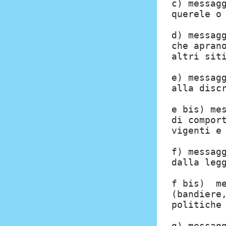
c) messag
querele o
d) messag
che apran
altri sit
e) messag
alla disc
e bis) me
di compor
vigenti e
f) messag
dalla leg
f bis) me
(bandiere
politiche
g) messag