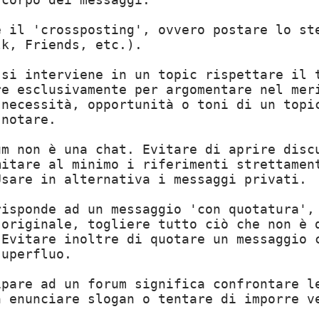
e il 'crossposting', ovvero postare lo st
lk, Friends, etc.).
 si interviene in un topic rispettare il 
re esclusivamente per argomentare nel mer
 necessità, opportunità o toni di un topi
 notare.
um non è una chat. Evitare di aprire disc
mitare al minimo i riferimenti strettamen
Usare in alternativa i messaggi privati.
risponde ad un messaggio 'con quotatura',
 originale, togliere tutto ciò che non è 
 Evitare inoltre di quotare un messaggio 
superfluo.
ipare ad un forum significa confrontare l
n enunciare slogan o tentare di imporre v