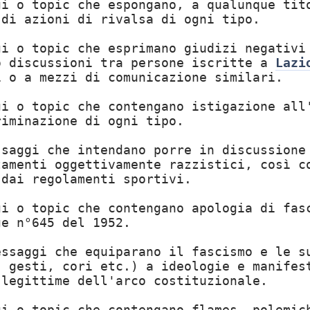
gi o topic che espongano, a qualunque ti
 di azioni di rivalsa di ogni tipo.
gi o topic che esprimano giudizi negativi
o discussioni tra persone iscritte a
Lazi
i o a mezzi di comunicazione similari.
gi o topic che contengano istigazione all
riminazione di ogni tipo.
ssaggi che intendano porre in discussione
tamenti oggettivamente razzistici, così c
 dai regolamenti sportivi.
gi o topic che contengano apologia di fas
ge n°645 del 1952.
ssaggi che equiparano il fascismo e le s
, gesti, cori etc.) a ideologie e manifes
 legittime dell'arco costituzionale.
gi o topic che contengano flames, polemic