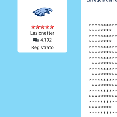
Le regole del 
28 Mar 2010, 19
*********
********
Lazionetter
*********
4.192
********
Registrato
****
*********
*********
*********
*********
*********
***
*********
*
*********
*********
********
*********