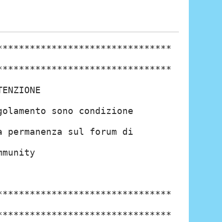
********************************
********************************
ON ATTENZIONE
olamento sono condizione
a permanenza sul forum di
ommunity
*****
********************************
********************************