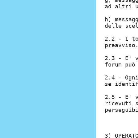
ad altri 
h) messag
delle sce
2.2 - I t
preavviso
2.3 - E' 
forum può
2.4 - Ogn
se identi
2.5 - E' 
ricevuti 
perseguib
3) OPERAT