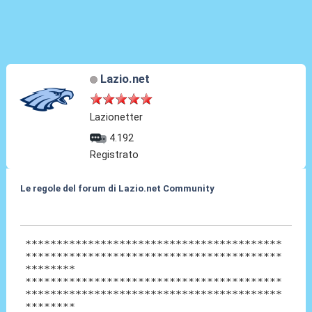
Lazio.net
Lazionetter
4.192
Registrato
Le regole del forum di Lazio.net Community
28 Mar 2010, 19:40
*****************************************
*****************************************
********
*****************************************
*****************************************
********