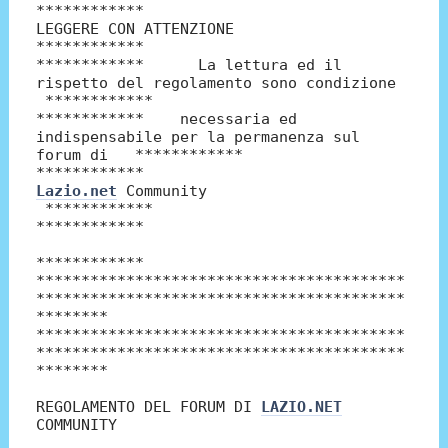
************
LEGGERE CON ATTENZIONE
************
************ La lettura ed il
rispetto del regolamento sono condizione
************
************ necessaria ed
indispensabile per la permanenza sul
forum di ************
************
Lazio.net
Community
************
************
************
*****************************************
*****************************************
********
*****************************************
*****************************************
********
REGOLAMENTO DEL FORUM DI
LAZIO.NET
COMMUNITY