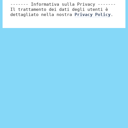
------- Informativa sulla Privacy -------
Il trattamento dei dati degli utenti è
dettagliato nella nostra
Privacy Policy
.