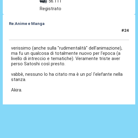
56.111
Registrato
Re:Anime e Manga
#24
12 Ott 2020, 08:57
verissimo (anche sulla "rudimentalità" dell'animazione),
ma fu un qualcosa di totalmente nuovo per l'epoca (a
livello di intreccio e tematiche). Veramente triste aver
perso Satoshi così presto.
vabbè, nessuno lo ha citato ma è un po' l'elefante nella
stanza.
Akira.