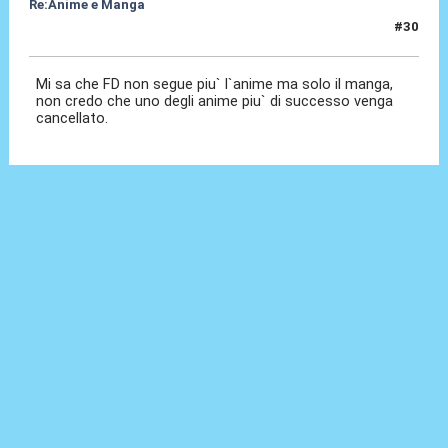
Re:Anime e Manga
#30
12 Ott 2020, 12:42
Mi sa che FD non segue piu` l`anime ma solo il manga,
non credo che uno degli anime piu` di successo venga
cancellato.