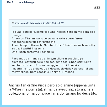
Re:Anime e Manga
#33
12 Ott 2020, 16:33
Citazione di: tatoccolo il 12 Ott 2020, 10:07
Io quasi paro paro, compreso One Piece iniziato anime e ora solo
manga
Attack on Titan mi sono perso varie volte e devo fare un
ripassone generale per riprenderlo
A suo tempo letto anche Naruto che però finisce assai banalotto,
Yu degli spettri, Inuyasha
One Punch confermo il consiglio
Passando da manga ad anime, migliore in assoluto per
distacco I cavalieri dello Zodiaco, detto così e non Saint Seiya
volutamente perché un valore aggiunto qui è proprio
l'adattamento dei dialogo e il doppiaggio della versione italiana,
meravigliosa! Raro caso in cui anime >> manga
Anch'io fan di One Piece però solo anime (appena vista
la 945esima puntata)...il manga avevo iniziato anche a
collezionarlo ma complice il ritardo italiano ho desistito.