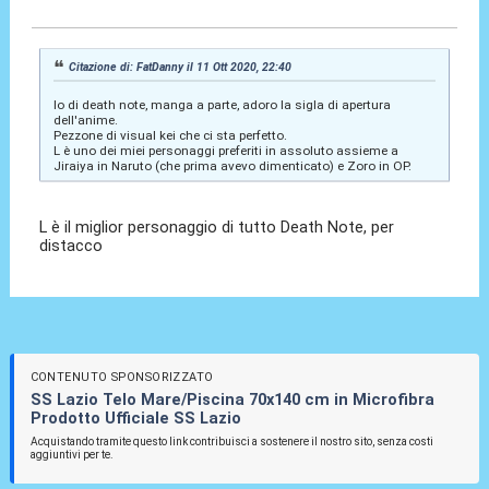
12 Ott 2020, 10:10
Citazione di: FatDanny il 11 Ott 2020, 22:40
Io di death note, manga a parte, adoro la sigla di apertura
dell'anime.
Pezzone di visual kei che ci sta perfetto.
L è uno dei miei personaggi preferiti in assoluto assieme a
Jiraiya in Naruto (che prima avevo dimenticato) e Zoro in OP.
L è il miglior personaggio di tutto Death Note, per
distacco
CONTENUTO SPONSORIZZATO
SS Lazio Telo Mare/Piscina 70x140 cm in Microfibra
Prodotto Ufficiale SS Lazio
Acquistando tramite questo link contribuisci a sostenere il nostro sito, senza costi
aggiuntivi per te.