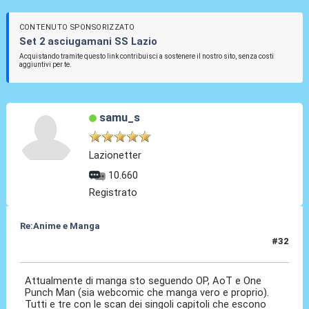
CONTENUTO SPONSORIZZATO
Set 2 asciugamani SS Lazio
Acquistando tramite questo link contribuisci a sostenere il nostro sito, senza costi
aggiuntivi per te.
samu_s
Lazionetter
10.660
Registrato
Re:Anime e Manga
#32
12 Ott 2020, 15:19
Attualmente di manga sto seguendo OP, AoT e One
Punch Man (sia webcomic che manga vero e proprio).
Tutti e tre con le scan dei singoli capitoli che escono