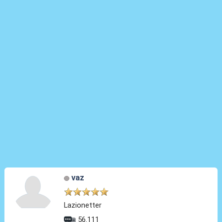
vaz
Lazionetter
56.111