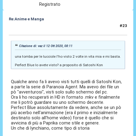
Registrato
Re:Anime e Manga
#23
12 Ott 2020, 08:50
Citazione di: vaz il 12 Ott 2020, 08:11
una tomba per le lucciole l'ho visto 2 volte in vita mia e mi basta.
Perfect Blue lo avete visto? a proposito di Satoshi Kon
Qualche anno fa li avevo visti tutti quelli di Satoshi Kon,
a parte la serie di Paranoia Agent. Ma avevo dei file un
pò "avventurosi", visti solo sullo schermo del pc.
Ora li ho recuperati in HD in formato .mkv e finalmente
me li potrò guardare su uno schermo decente.
Perfect Blue assolutamente da vedere, anche se un pò
più acerbo nell'animazione (era il primo e inizialmente
destinato solo all'home video) forse è quello che si
avvicina di più a Paprika come stile e genere.
Un che di lynchiano, come tipo di storia