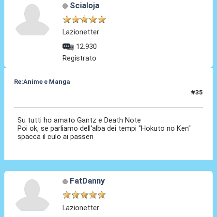
Scialoja
Lazionetter
12.930
Registrato
Re:Anime e Manga
#35
12 Ott 2020, 23:53
Su tutti ho amato Gantz e Death Note
Poi ok, se parliamo dell'alba dei tempi "Hokuto no Ken"
spacca il culo ai passeri
FatDanny
Lazionetter