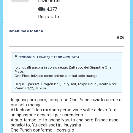
Lazionetter
4.377
Registrato
Re:Anime e Manga
#26
12 Ott 2020, 10:07
Citazione di: FatDanny il 11 Ott 2020, 14:54
Io di quelli ancora in corso seguo L'attacco dei Giganti e One
Piece.
One Piece iniziato come anime e ormai solo manga.
Di quelli passati Dragon Ball, Fairy Tail, Tokyo Gouhl, Death Note,
Ranma 1/2, Saiyuki.
Io quasi paro paro, compreso One Piece iniziato anime e
ora solo manga
Attack on Titan mi sono perso varie volte e devo fare
un ripassone generale per riprenderlo
A suo tempo letto anche Naruto che però finisce assai
banalotto, Yu degli spettri, Inuyasha
One Punch confermo il consiglio