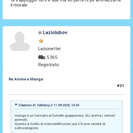
te li appoggio tutti e due ma so perfetti pe ammazzatte
il morale
Laziolubov
Lazionetter
5.365
Registrato
Re:Anime e Manga
#21
12 Ott 2020, 01:08
Citazione di: FatDanny il 11 Ott 2020, 14:54
manga è un formato di fumetti giapponese. GLI anime i cartoni
animati.
Questo a livello di macrodefinizioni, poi c'è una varietà di
sottocategorie.