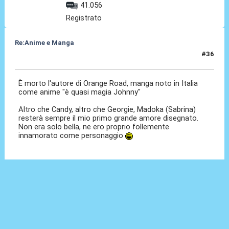
41.056
Registrato
Re:Anime e Manga
#36
15 Ott 2020, 01:16
È morto l'autore di Orange Road, manga noto in Italia
come anime "è quasi magia Johnny"
Altro che Candy, altro che Georgie, Madoka (Sabrina)
resterà sempre il mio primo grande amore disegnato.
Non era solo bella, ne ero proprio follemente
innamorato come personaggio