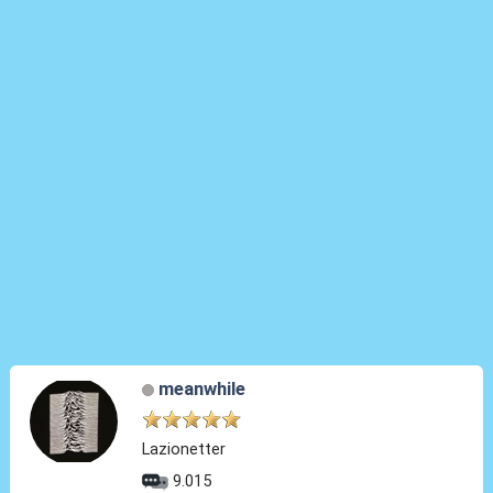
meanwhile
Lazionetter
9.015