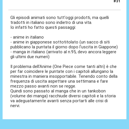
#31
12 Ott 2020, 12:45
Gli episodi animati sono tutt'oggi prodotti, ma quelli
tradotti in italiano sono indietro di una vita.
Io infatti ho fatto questi passaggi:
- anime in italiano
- anime in giapponese sottotitolato (un sacco di siti
pubblicano la puntata il giorno dopo l'uscita in Giappone)
- manga in italiano (arrivato al n.95, devo ancora leggere
gli ultimi due numeri)
Il problema dell'Anime (One Piece come tanti altri) è che
per far coincidere le puntate con i capitoli allungano la
minestra in maniera insopportabile. Tenendo conto della
frequenza di uscita aspettare una settimana e fare
mezzo passo avanti non se regge.
Quindi sono passato al manga che in un tankobon
(volume dei manga) racchiude diversi capitoli e la storia
va adeguatamente avanti senza portarti alle crisi di
nervi.