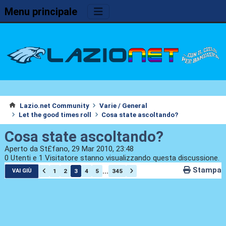
Menu principale
Lazio.net Community
Varie / General
Let the good times roll
Cosa state ascoltando?
Cosa state ascoltando?
Aperto da St£fano, 29 Mar 2010, 23:48
0 Utenti e 1 Visitatore stanno visualizzando questa discussione.
Stampa
...
1
2
3
4
5
345
VAI GIÙ