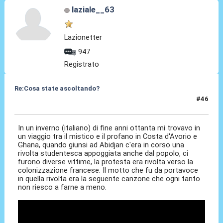
laziale__63
Lazionetter
947
Registrato
Re:Cosa state ascoltando?
#46
14 Apr 2010, 18:03
In un inverno (italiano) di fine anni ottanta mi trovavo in
un viaggio tra il mistico e il profano in Costa d'Avorio e
Ghana, quando giunsi ad Abidjan c'era in corso una
rivolta studentesca appoggiata anche dal popolo, ci
furono diverse vittime, la protesta era rivolta verso la
colonizzazione francese. Il motto che fu da portavoce
in quella rivolta era la seguente canzone che ogni tanto
non riesco a farne a meno.