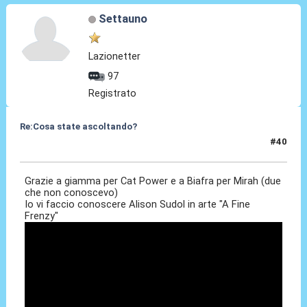
Settauno
Lazionetter
97
Registrato
Re:Cosa state ascoltando?
#40
11 Apr 2010, 21:17
Grazie a giamma per Cat Power e a Biafra per Mirah (due
che non conoscevo)
Io vi faccio conoscere Alison Sudol in arte "A Fine
Frenzy"