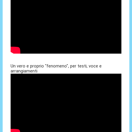
Un vero e proprio "fenomeno", per testi, voce e
arrangiamenti