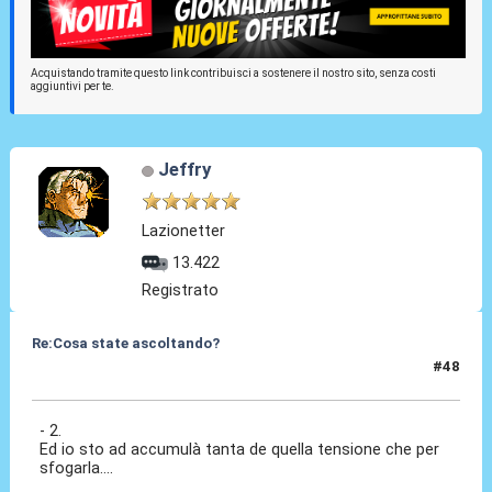
Acquistando tramite questo link contribuisci a sostenere il nostro sito, senza costi
aggiuntivi per te.
Jeffry
Lazionetter
13.422
Registrato
Re:Cosa state ascoltando?
#48
16 Apr 2010, 11:03
- 2.
Ed io sto ad accumulà tanta de quella tensione che per
sfogarla....