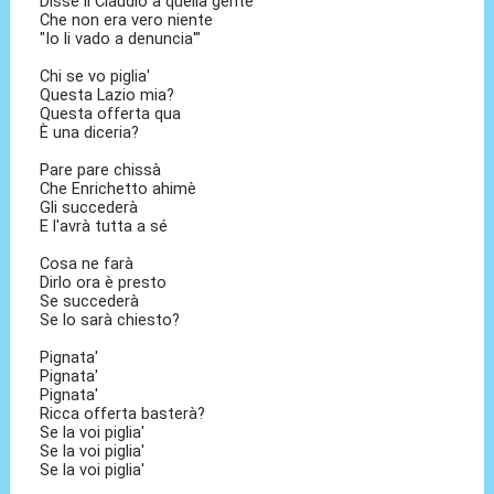
Disse il Claudio a quella gente
Che non era vero niente
"Io li vado a denuncia'"
Chi se vo piglia'
Questa Lazio mia?
Questa offerta qua
È una diceria?
Pare pare chissà
Che Enrichetto ahimè
Gli succederà
E l'avrà tutta a sé
Cosa ne farà
Dirlo ora è presto
Se succederà
Se lo sarà chiesto?
Pignata'
Pignata'
Pignata'
Ricca offerta basterà?
Se la voi piglia'
Se la voi piglia'
Se la voi piglia'