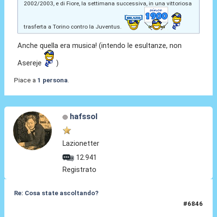
2002/2003, e di Fiore, la settimana successiva, in una vittoriosa
trasferta a Torino contro la Juventus.
Anche quella era musica! (intendo le esultanze, non
Asereje
)
Piace a
1 persona
.
hafssol
Lazionetter
12.941
Registrato
Re: Cosa state ascoltando?
#6846
03 Mar 2026, 21:48