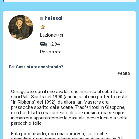
hafssol
Lazionetter
12.941
Registrato
Re: Cosa state ascoltando?
#6858
03 Mag 2026, 12:45
Omaggiato con il mio avatar, che rimanda al debutto dei
suoi Pale Saints nel 1990 (anche se il mio preferito resta
"In Ribbons" del 1992), da allora Ian Masters era
pressoché sparito dalle scene. Trasferitosi in Giappone,
non ha di fatto mai smesso di fare musica, ma sempre
in maniera apparentemente casuale, eccentrica e a volte
parecchio folle.
È da poco uscito, con mia sorpresa, quello che
considero il suo primo album organico di canzoni in 34