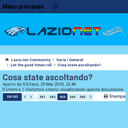
Menu principale
Lazio.net Community
Varie / General
Let the good times roll
Cosa state ascoltando?
Cosa state ascoltando?
Aperto da St£fano, 29 Mar 2010, 23:48
0 Utenti e 1 Visitatore stanno visualizzando questa discussione.
Stampa
...
1
341
342
343
344
345
VAI GIÙ