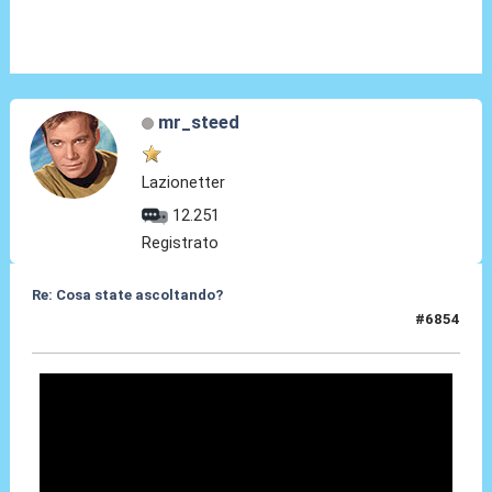
mr_steed
Lazionetter
12.251
Registrato
Re: Cosa state ascoltando?
#6854
16 Apr 2026, 00:52