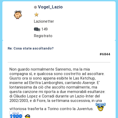
Vogel_Lazio
Lazionetter
149
Registrato
Re: Cosa state ascoltando?
#6844
27 Feb 2026, 21:02
Non guardo normalmente Sanremo, ma la mia
compagna sì, e qualcosa sono costretto ad ascoltare.
Giusto ora si sono appena esibite le Las Ketchup,
insieme ad Elettra Lamborghini, cantando
Asereje
. E'
lontanissima da ciò che ascolto normalmente, ma
questa canzone mi riporta a due memorabili esultanze:
di Clàudio Lopez e Corradi durante un Lazio-Inter del
2002/2003, e di Fiore, la settimana successiva, in una
vittoriosa trasferta a Torino contro la Juventus.