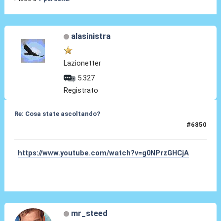
alasinistra
Lazionetter
5.327
Registrato
Re: Cosa state ascoltando?
#6850
12 Mar 2026, 17:47
https://www.youtube.com/watch?v=g0NPrzGHCjA
mr_steed