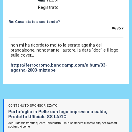
12.251
Registrato
Re: Cosa state ascoltando?
#6857
01 Mag 2026, 22:53
non mi ha ricordato molto le serate agatha del
brancaleone, nonostante l'autore, la data "doc" e il logo
sulla cover...
https://ferrocromo.bandcamp.com/album/03-
agatha-2003-mixtape
CONTENUTO SPONSORIZZATO
Portafoglio in Pelle con logo impresso a caldo,
Prodotto Ufficiale SS LAZIO
Acquistando tramite questo link contribuisci a sostenere il nostro sito, senza costi
aggiuntivi per te.