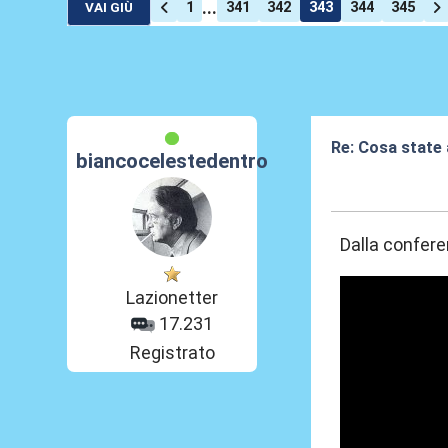
...
1
341
342
343
344
345
VAI GIÙ
Re: Cosa state
biancocelestedentro
09 Feb 2026, 20
Dalla confere
Lazionetter
17.231
Registrato