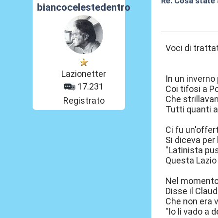
Re: Cosa state
biancocelestedentro
21 Feb 2026, 09
Voci di tratta
Lazionetter
In un inverno
17.231
Coi tifosi a P
Che strillavan
Registrato
Tutti quanti 
Ci fu un'offer
Si diceva per 
"Latinista pu
Questa Lazio 
Nel momento
Disse il Claud
Che non era v
"Io li vado a 