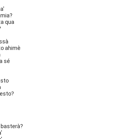
a'
 mia?
ta qua
?
issà
to ahimè
à
 a sé
esto
à
iesto?
 basterà?
a'