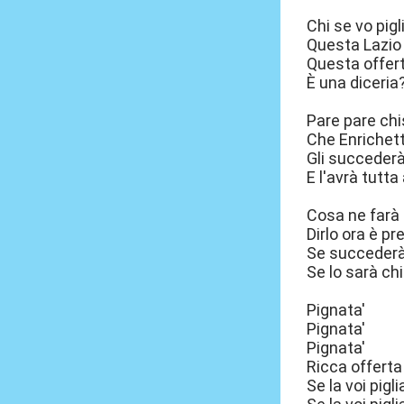
Chi se vo pigli
Questa Lazio
Questa offer
È una diceria
Pare pare ch
Che Enrichet
Gli succeder
E l'avrà tutta
Cosa ne farà
Dirlo ora è pr
Se succeder
Se lo sarà ch
Pignata'
Pignata'
Pignata'
Ricca offerta
Se la voi pigli