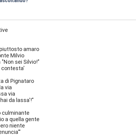
 ascoltando?
:11
tive
 piuttosto amaro
onte Milvio
 "Non sei Silvio!"
a contesta'
ta di Pignataro
la via
ssa via
hai da lassa'!"
 culminante
io a quella gente
ero niente
denuncia'"