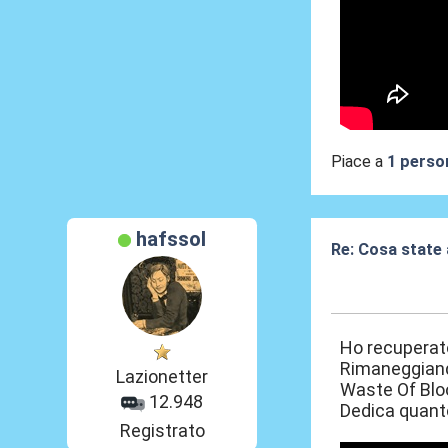
Piace a
1 perso
hafssol
Re: Cosa state
18 Lug 2026, 19
Ho recuperat
Rimaneggiando
Lazionetter
Waste Of Bloo
12.948
Dedica quanto
Registrato