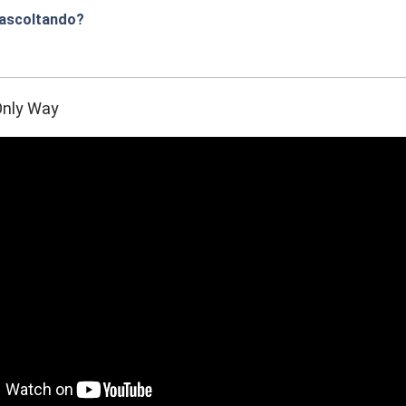
 ascoltando?
:29
Only Way