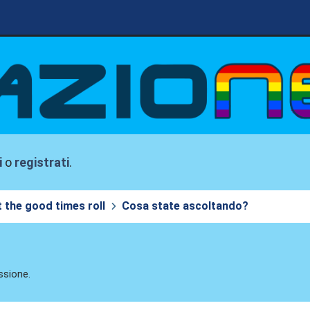
i
o
registrati
.
t the good times roll
Cosa state ascoltando?
ssione.