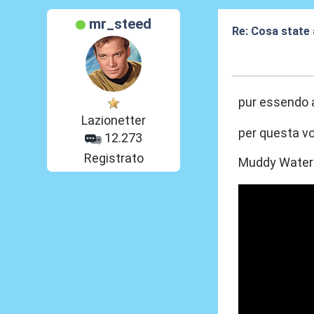
mr_steed
Re: Cosa state
04 Lug 2026, 16
pur essendo 
Lazionetter
per questa vo
12.273
Registrato
Muddy Waters 