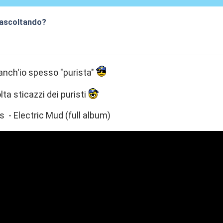
 ascoltando?
:15
anch'io spesso "purista"
lta sticazzi dei puristi
- Electric Mud (full album)