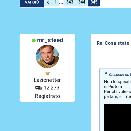
...
1
343
344
345
VAI GIÙ
mr_steed
Re: Cosa state
01 Lug 2026, 16
Citazione di:
Lazionetter
Non lo specifi
di Pistoia.
12.273
Per chi voless
Registrato
parlare, si in