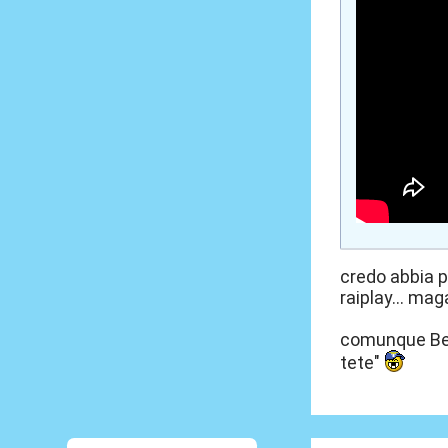
credo abbia p
raiplay... ma
comunque Benn
tete"