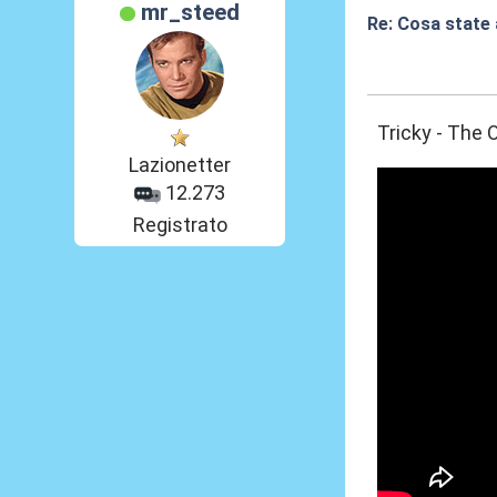
mr_steed
Re: Cosa state
03 Lug 2026, 23
Tricky - The 
Lazionetter
12.273
Registrato