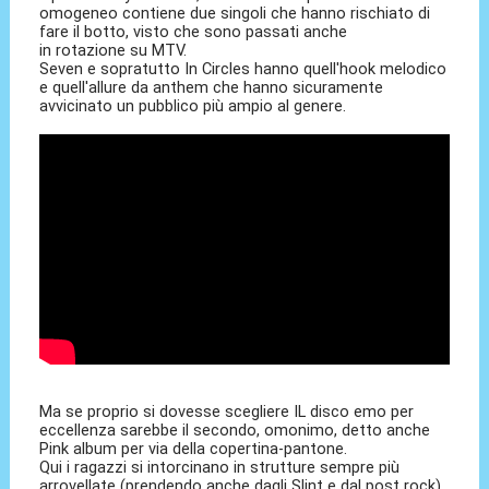
omogeneo contiene due singoli che hanno rischiato di
fare il botto, visto che sono passati anche
in rotazione su MTV.
Seven e sopratutto In Circles hanno quell'hook melodico
e quell'allure da anthem che hanno sicuramente
avvicinato un pubblico più ampio al genere.
Ma se proprio si dovesse scegliere IL disco emo per
eccellenza sarebbe il secondo, omonimo, detto anche
Pink album per via della copertina-pantone.
Qui i ragazzi si intorcinano in strutture sempre più
arrovellate (prendendo anche dagli Slint e dal post rock)