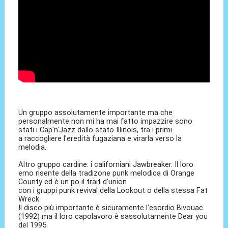
Un gruppo assolutamente importante ma che
personalmente non mi ha mai fatto impazzire sono
stati i Cap'n'Jazz dallo stato Illinois, tra i primi
a raccogliere l'eredità fugaziana e virarla verso la
melodia.
Altro gruppo cardine: i californiani Jawbreaker. Il loro
emo risente della tradizone punk melodica di Orange
County ed è un po il trait d'union
con i gruppi punk revival della Lookout o della stessa Fat
Wreck.
Il disco più importante è sicuramente l'esordio Bivouac
(1992) ma il loro capolavoro è sassolutamente Dear you
del 1995.