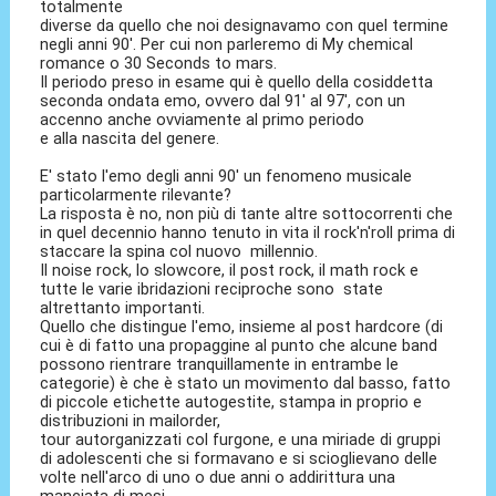
totalmente
diverse da quello che noi designavamo con quel termine
negli anni 90'. Per cui non parleremo di My chemical
romance o 30 Seconds to mars.
Il periodo preso in esame qui è quello della cosiddetta
seconda ondata emo, ovvero dal 91' al 97', con un
accenno anche ovviamente al primo periodo
e alla nascita del genere.
E' stato l'emo degli anni 90' un fenomeno musicale
particolarmente rilevante?
La risposta è no, non più di tante altre sottocorrenti che
in quel decennio hanno tenuto in vita il rock'n'roll prima di
staccare la spina col nuovo millennio.
Il noise rock, lo slowcore, il post rock, il math rock e
tutte le varie ibridazioni reciproche sono state
altrettanto importanti.
Quello che distingue l'emo, insieme al post hardcore (di
cui è di fatto una propaggine al punto che alcune band
possono rientrare tranquillamente in entrambe le
categorie) è che è stato un movimento dal basso, fatto
di piccole etichette autogestite, stampa in proprio e
distribuzioni in mailorder,
tour autorganizzati col furgone, e una miriade di gruppi
di adolescenti che si formavano e si scioglievano delle
volte nell'arco di uno o due anni o addirittura una
manciata di mesi.