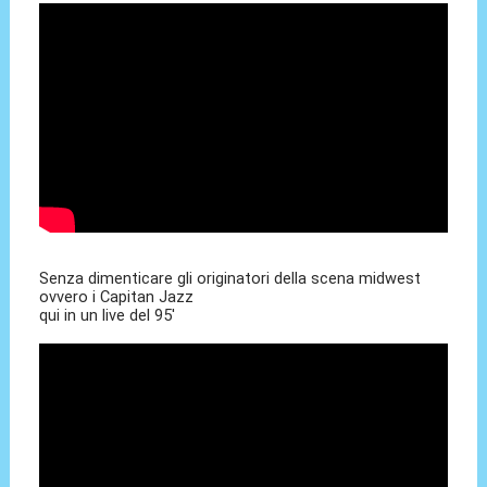
Senza dimenticare gli originatori della scena midwest
ovvero i Capitan Jazz
qui in un live del 95'