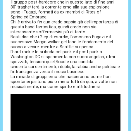
Il gruppo post-hardcore che in questo iato di fine anni
80' traghetterà la corrente emo alla sua esplosione
sono i Fugazi, formati da ex membri di Rites of
Spring ed Embrace.
Chi è arrivato fin qua credo sappia già dell'importanza di
questa band fantastica, quindi credo non sia
interessante soffermarvisi più di tanto.
Basti dire che i 2 ep di esordio, l'omonimo Fugazi e il
successivo Margin walker gettano le fondamenta del
suono a venire: mentre a Seattle si ripesca
l'hard rock e lo si ibrida col punk e il post punk a
Washington DC si sperimenta con suoni angolari, ritmi
spezzati, tensioni quiet/loud e una candida
sincerità sui sentimenti, i dubbi, la rabbia anche politica e
l'intransigenza verso il music business.
La miriade di gruppi emo che nasceranno come fiori
spontanei partono più o meno tutti da qua, a volte non
musicalmente, ma come spirito e attitudine sì.