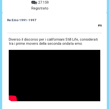
27.159
Registrato
Re:Emo 1991-1997
#6
07 Mag 2025, 20:10
Diverso il discorso per i californiani Still Life, considerati
tra i prime movers della seconda ondata emo.