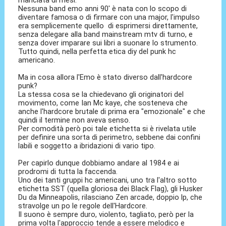
Nessuna band emo anni 90' è nata con lo scopo di
diventare famosa o di firmare con una major, l'impulso
era semplicemente quello di esprimersi direttamente,
senza delegare alla band mainstream mtv di turno, e
senza dover imparare sui libri a suonare lo strumento.
Tutto quindi, nella perfetta etica diy del punk hc
americano.
Ma in cosa allora l'Emo è stato diverso dall'hardcore
punk?
La stessa cosa se la chiedevano gli originatori del
movimento, come Ian Mc kaye, che sosteneva che
anche l'hardcore brutale di prima era "emozionale" e che
quindi il termine non aveva senso.
Per comodità però poi tale etichetta si è rivelata utile
per definire una sorta di perimetro, sebbene dai confini
labili e soggetto a ibridazioni di vario tipo.
Per capirlo dunque dobbiamo andare al 1984 e ai
prodromi di tutta la faccenda.
Uno dei tanti gruppi hc americani, uno tra l'altro sotto
etichetta SST (quella gloriosa dei Black Flag), gli Husker
Du da Minneapolis, rilasciano Zen arcade, doppio lp, che
stravolge un po le regole dell'Hardcore.
Il suono è sempre duro, violento, tagliato, però per la
prima volta l'approccio tende a essere melodico e