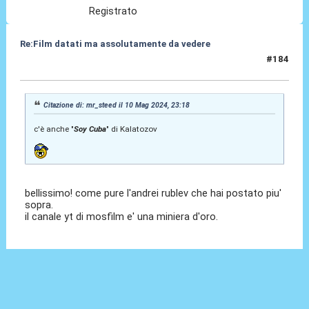
Registrato
Re:Film datati ma assolutamente da vedere
#184
11 Mag 2024, 07:29
Citazione di: mr_steed il 10 Mag 2024, 23:18
c'è anche "
Soy Cuba
" di Kalatozov
bellissimo! come pure l'andrei rublev che hai postato piu'
sopra.
il canale yt di mosfilm e' una miniera d'oro.