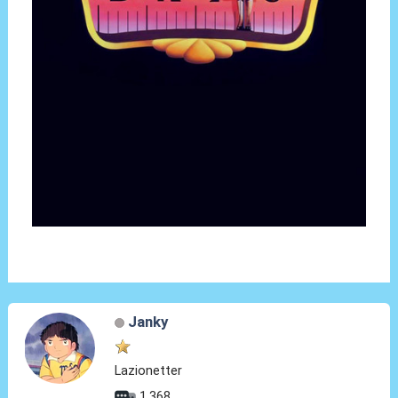
Janky
Lazionetter
1.368