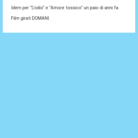
Idem per "L'odio" e "Amore tossico" un paio di anni fa.
Film girati DOMANI.