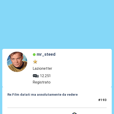
mr_steed
Lazionetter
12.251
Registrato
Re:Film datati ma assolutamente da vedere
#193
09 Gen 2025, 22:14