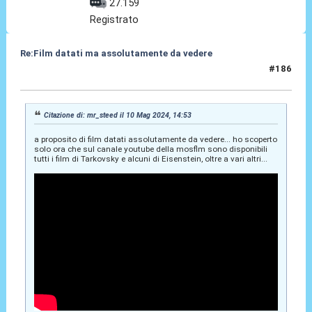
27.159
Registrato
Re:Film datati ma assolutamente da vedere
#186
20 Mag 2024, 12:26
Citazione di: mr_steed il 10 Mag 2024, 14:53
a proposito di film datati assolutamente da vedere... ho scoperto
solo ora che sul canale youtube della mosflm sono disponibili
tutti i film di Tarkovsky e alcuni di Eisenstein, oltre a vari altri...