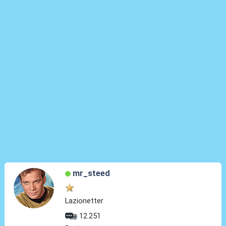
mr_steed
Lazionetter
12.251