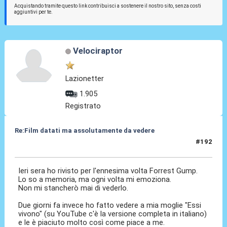
Acquistando tramite questo link contribuisci a sostenere il nostro sito, senza costi
aggiuntivi per te.
Velociraptor
Lazionetter
1.905
Registrato
Re:Film datati ma assolutamente da vedere
#192
02 Gen 2025, 08:35
Ieri sera ho rivisto per l'ennesima volta Forrest Gump.
Lo so a memoria, ma ogni volta mi emoziona.
Non mi stancherò mai di vederlo.
Due giorni fa invece ho fatto vedere a mia moglie "Essi
vivono" (su YouTube c'è la versione completa in italiano)
e le è piaciuto molto così come piace a me.