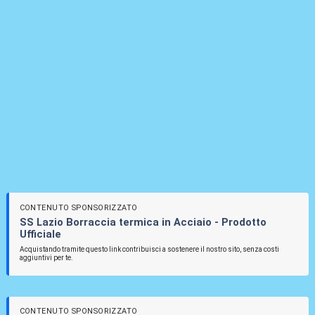
CONTENUTO SPONSORIZZATO
SS Lazio Borraccia termica in Acciaio - Prodotto
Ufficiale
Acquistando tramite questo link contribuisci a sostenere il nostro sito, senza costi
aggiuntivi per te.
CONTENUTO SPONSORIZZATO