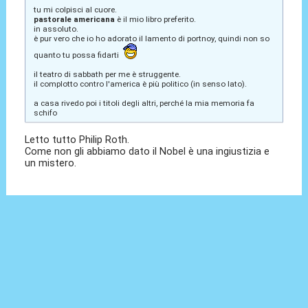
tu mi colpisci al cuore.
pastorale americana
è il mio libro preferito.
in assoluto.
è pur vero che io ho adorato il lamento di portnoy, quindi non so
quanto tu possa fidarti
il teatro di sabbath per me è struggente.
il complotto contro l'america è più politico (in senso lato).
a casa rivedo poi i titoli degli altri, perché la mia memoria fa
schifo
Letto tutto Philip Roth.
Come non gli abbiamo dato il Nobel è una ingiustizia e
un mistero.