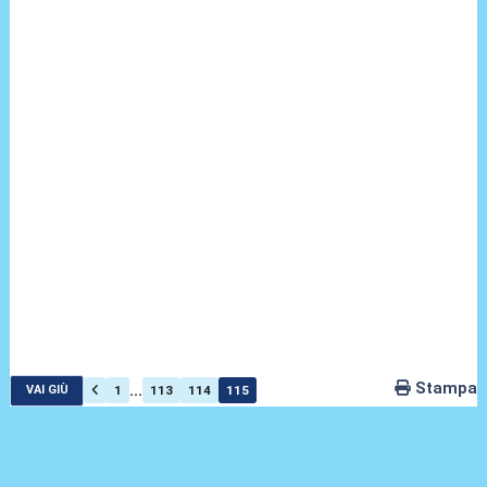
Stampa
...
1
113
114
115
VAI GIÙ