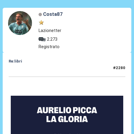
Costa87
Lazionetter
2.273
Registrato
Re:libri
#2280
06 Lug 2025, 21:05