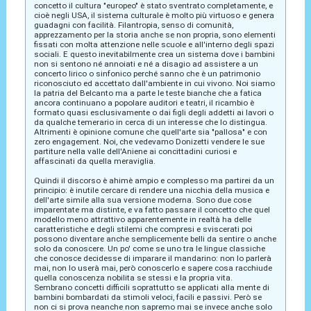
concetto il cultura "europeo" è stato sventrato completamente, e
cioè negli USA, il sistema culturale è molto più virtuoso e genera
guadagni con facilità. Filantropia, senso di comunità,
apprezzamento per la storia anche se non propria, sono elementi
fissati con molta attenzione nelle scuole e all'interno degli spazi
sociali. E questo inevitabilmente crea un sistema dove i bambini
non si sentono né annoiati e né a disagio ad assistere a un
concerto lirico o sinfonico perché sanno che è un patrimonio
riconosciuto ed accettato dall'ambiente in cui vivono. Noi siamo
la patria del Belcanto ma a parte le teste bianche che a fatica
ancora continuano a popolare auditori e teatri, il ricambio è
formato quasi esclusivamente o dai figli degli addetti ai lavori o
da qualche temerario in cerca di un interesse che lo distingua.
Altrimenti è opinione comune che quell'arte sia "pallosa" e con
zero engagement. Noi, che vedevamo Donizetti vendere le sue
partiture nella valle dell'Aniene ai concittadini curiosi e
affascinati da quella meraviglia.
Quindi il discorso è ahimè ampio e complesso ma partirei da un
principio: è inutile cercare di rendere una nicchia della musica e
dell'arte simile alla sua versione moderna. Sono due cose
imparentate ma distinte, e va fatto passare il concetto che quel
modello meno attrattivo apparentemente in realtà ha delle
caratteristiche e degli stilemi che compresi e sviscerati poi
possono diventare anche semplicemente belli da sentire o anche
solo da conoscere. Un po' come se uno tra le lingue classiche
che conosce decidesse di imparare il mandarino: non lo parlerà
mai, non lo userà mai, però conoscerlo e sapere cosa racchiude
quella conoscenza nobilita se stessi e la propria vita.
Sembrano concetti difficili soprattutto se applicati alla mente di
bambini bombardati da stimoli veloci, facili e passivi. Però se
non ci si prova neanche non sapremo mai se invece anche solo