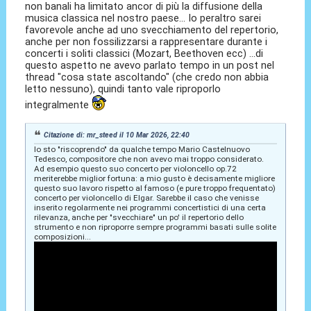
non banali ha limitato ancor di più la diffusione della
musica classica nel nostro paese... Io peraltro sarei
favorevole anche ad uno svecchiamento del repertorio,
anche per non fossilizzarsi a rappresentare durante i
concerti i soliti classici (Mozart, Beethoven ecc) ...di
questo aspetto ne avevo parlato tempo in un post nel
thread "cosa state ascoltando" (che credo non abbia
letto nessuno), quindi tanto vale riproporlo
integralmente
Citazione di: mr_steed il 10 Mar 2026, 22:40
Io sto "riscoprendo" da qualche tempo Mario Castelnuovo
Tedesco, compositore che non avevo mai troppo considerato.
Ad esempio questo suo concerto per violoncello op.72
meriterebbe miglior fortuna: a mio gusto è decisamente migliore
questo suo lavoro rispetto al famoso (e pure troppo frequentato)
concerto per violoncello di Elgar. Sarebbe il caso che venisse
inserito regolarmente nei programmi concertistici di una certa
rilevanza, anche per "svecchiare" un po' il repertorio dello
strumento e non riproporre sempre programmi basati sulle solite
composizioni...