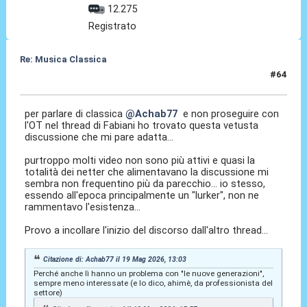
12.275
Registrato
Re: Musica Classica
#64
19 Mag 2026, 23:24
per parlare di classica
@Achab77
e non proseguire con
l'OT nel thread di Fabiani ho trovato questa vetusta
discussione che mi pare adatta...
purtroppo molti video non sono più attivi e quasi la
totalità dei netter che alimentavano la discussione mi
sembra non frequentino più da parecchio... io stesso,
essendo all'epoca principalmente un "lurker", non ne
rammentavo l'esistenza...
Provo a incollare l'inizio del discorso dall'altro thread...
Citazione di: Achab77 il 19 Mag 2026, 13:03
Perché anche lì hanno un problema con "le nuove generazioni",
sempre meno interessate (e lo dico, ahimè, da professionista del
settore)