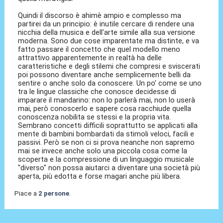
Quindi il discorso è ahimè ampio e complesso ma
partirei da un principio: è inutile cercare di rendere una
nicchia della musica e dell'arte simile alla sua versione
moderna. Sono due cose imparentate ma distinte, e va
fatto passare il concetto che quel modello meno
attrattivo apparentemente in realtà ha delle
caratteristiche e degli stilemi che compresi e sviscerati
poi possono diventare anche semplicemente belli da
sentire o anche solo da conoscere. Un po' come se uno
tra le lingue classiche che conosce decidesse di
imparare il mandarino: non lo parlerà mai, non lo userà
mai, però conoscerlo e sapere cosa racchiude quella
conoscenza nobilita se stessi e la propria vita.
Sembrano concetti difficili soprattutto se applicati alla
mente di bambini bombardati da stimoli veloci, facili e
passivi. Però se non ci si prova neanche non sapremo
mai se invece anche solo una piccola cosa come la
scoperta e la compressione di un linguaggio musicale
"diverso" non possa aiutarci a diventare una società più
aperta, più edotta e forse magari anche più libera.
Piace a
2 persone
.