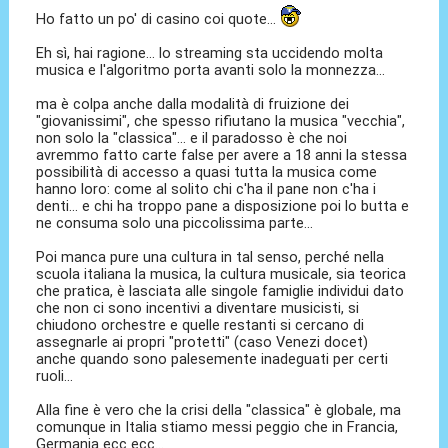
Ho fatto un po' di casino coi quote...
Eh sì, hai ragione... lo streaming sta uccidendo molta
musica e l'algoritmo porta avanti solo la monnezza...
ma è colpa anche dalla modalità di fruizione dei
"giovanissimi", che spesso rifiutano la musica "vecchia",
non solo la "classica"... e il paradosso è che noi
avremmo fatto carte false per avere a 18 anni la stessa
possibilità di accesso a quasi tutta la musica come
hanno loro: come al solito chi c'ha il pane non c'ha i
denti... e chi ha troppo pane a disposizione poi lo butta e
ne consuma solo una piccolissima parte...
Poi manca pure una cultura in tal senso, perché nella
scuola italiana la musica, la cultura musicale, sia teorica
che pratica, è lasciata alle singole famiglie individui dato
che non ci sono incentivi a diventare musicisti, si
chiudono orchestre e quelle restanti si cercano di
assegnarle ai propri "protetti" (caso Venezi docet)
anche quando sono palesemente inadeguati per certi
ruoli...
Alla fine è vero che la crisi della "classica" è globale, ma
comunque in Italia stiamo messi peggio che in Francia,
Germania ecc ecc...