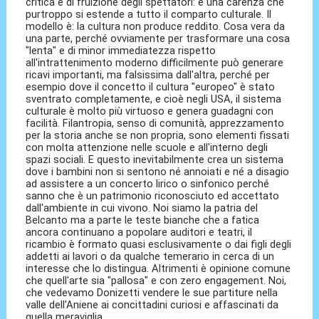
critica e di fruizione degli spettatori: è una carenza che
purtroppo si estende a tutto il comparto culturale. Il
modello è: la cultura non produce reddito. Cosa vera da
una parte, perché ovviamente per trasformare una cosa
"lenta" e di minor immediatezza rispetto
all'intrattenimento moderno difficilmente può generare
ricavi importanti, ma falsissima dall'altra, perché per
esempio dove il concetto il cultura "europeo" è stato
sventrato completamente, e cioè negli USA, il sistema
culturale è molto più virtuoso e genera guadagni con
facilità. Filantropia, senso di comunità, apprezzamento
per la storia anche se non propria, sono elementi fissati
con molta attenzione nelle scuole e all'interno degli
spazi sociali. E questo inevitabilmente crea un sistema
dove i bambini non si sentono né annoiati e né a disagio
ad assistere a un concerto lirico o sinfonico perché
sanno che è un patrimonio riconosciuto ed accettato
dall'ambiente in cui vivono. Noi siamo la patria del
Belcanto ma a parte le teste bianche che a fatica
ancora continuano a popolare auditori e teatri, il
ricambio è formato quasi esclusivamente o dai figli degli
addetti ai lavori o da qualche temerario in cerca di un
interesse che lo distingua. Altrimenti è opinione comune
che quell'arte sia "pallosa" e con zero engagement. Noi,
che vedevamo Donizetti vendere le sue partiture nella
valle dell'Aniene ai concittadini curiosi e affascinati da
quella meraviglia.