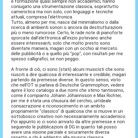
e formazione quasi sempre non accademici, hanno
coniugato una strumentazione classica, soprattutto
cameristica ma non solo, con linguaggi e tecniche
attuali, compresa l'elettronica.
Tutto, almeno per me, nasce dal minimalismo o dalla
ricerca di ambienti sonori o ancora da destrutturazioni
più o meno rumorose. Certo, le rade note di pianoforte
sporcate dall'elettronica all'inizio potevano anche
essere interessanti, solo che molto presto sono
diventate maniera, magari con un occhio al mercato
delle pubblicità o a quello più "pop", con risultati per me
spesso calligrafici, se non peggio.
A fronte di ciò, ci sono (stati) alcuni musicisti che sono
riusciti a dire qualcosa di interessante e credibile, magari
partendo da premesse diverse. In questo senso, visto
che nell'OT si parlava di Deutsche Grammophon, vedere
aprire il loro catalogo a due nomi che stimo tantissimo,
come il compianto Jóhann Jóhannsson e Max Richter,
per me è stata una chiusura del cerchio, un'ideale
consacrazione e riconoscimento in un ambito
propriamente "classico" di qualcosa che si muove in un
sottobosco creativo non necessariamente accademico.
Poi appunto io ci sono arrivato da altre premesse e non
seguendo le pubblicazioni di DG in quanto tali posso
avere una visione parziale e sicuramente diversa
rispetto a chi è addentro alla musica classica