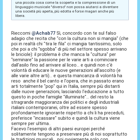
una piccola cosa come la scoperta e la compressione di un
linguaggio musicale "diverso" non possa aiutarci a diventare
una società più aperta, più edotta e forse magari anche più
libera.
Rieccomi
@Achab77
Sì, concordo con te sul falso
adagio che recita che "con la cultura non si mangia" (che
poi in realtà chi "tira le fila" ci mangia tantissimo, solo
che poi a chi "sgobba" di più nel settore spesso arrivano
le briciole): il problema è che manca la "cultura" per
"seminare" la passione per le varie arti a cominciare
dall'asilo fino ad arrivare al liceo... e quindi non c'è
volontà di educare le nuove generazioni all'ascolto (e
alle varie altre arti)... e questa mancanza di volontà ha
reso anche il bel canto e l'opera, che in passato erano
arti totalmente "pop" qui in Italia, sempre più distanti
dalle nuove generazioni, lasciando l'educazione a tutto
questo in poche famiglie "illuminate"... del resto la
stragrande maggioranza dei politici e degli industriali
italiani contemporanei, oltre ad essere spesso
profondamente ignorante rispetto a chi li ha preceduti,
preferisce "incassare" subito e quindi la cultura viene
sempre per ultima..
Facevo l'esempio di altri paesi europei perché
solitamente tengono a preservare più di noi soprattutto
le tradizioni musicali... poi ovviamente solo con