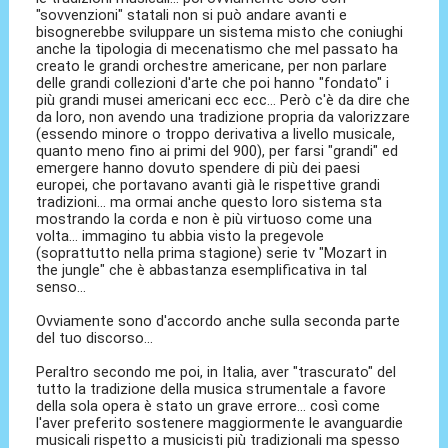
"sovvenzioni" statali non si può andare avanti e
bisognerebbe sviluppare un sistema misto che coniughi
anche la tipologia di mecenatismo che mel passato ha
creato le grandi orchestre americane, per non parlare
delle grandi collezioni d'arte che poi hanno "fondato" i
più grandi musei americani ecc ecc... Però c'è da dire che
da loro, non avendo una tradizione propria da valorizzare
(essendo minore o troppo derivativa a livello musicale,
quanto meno fino ai primi del 900), per farsi "grandi" ed
emergere hanno dovuto spendere di più dei paesi
europei, che portavano avanti già le rispettive grandi
tradizioni... ma ormai anche questo loro sistema sta
mostrando la corda e non è più virtuoso come una
volta... immagino tu abbia visto la pregevole
(soprattutto nella prima stagione) serie tv "Mozart in
the jungle" che è abbastanza esemplificativa in tal
senso...
Ovviamente sono d'accordo anche sulla seconda parte
del tuo discorso...
Peraltro secondo me poi, in Italia, aver "trascurato" del
tutto la tradizione della musica strumentale a favore
della sola opera è stato un grave errore... così come
l'aver preferito sostenere maggiormente le avanguardie
musicali rispetto a musicisti più tradizionali ma spesso