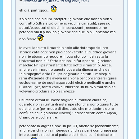
Citazione di: mr_steed il 19 Mag 2026, 15:57
eh già, purtroppo...
solo che con alcuni interpreti "giovani" che hanno sotto
contratto (oltre a più o meno vecchie cariatidi), spesso
autori/esecutori di dischi imbarazzanti, secondo me
perdono sia il pubblico giovane che quello più anziano ma
non fesso
io avrei lasciato il marchio solo alle ristampe del loro
storico catalogo: non puoi "convertirti" al pubblico giovane
non rielaborando neppure il logo storico... del resto la
Universal non si è fatta scrupoli a far sparire il glorioso
marchio Philips (trasferito tutto sotto il marchio Decca,
anche se immagino questa cosa sia dipesa anche dal
"disimpegno" della Philips originaria da tutti i molteplici
rami d'azienda che aveva una volta per concentrarsi quasi
esclusivamente sugli apparecchi elettromedicali) e anche
L'Oiseau lyre, tanto valeva utilizzare un nuovo marchio se
volevano produrre solo schifezze.
Del resto ormai le uscite migliori di musica classica,
quando non si tratta di ristampe storiche, sono quasi tutte
su etichette (per modo di dire, dato che moltissime sono
confluite nella galassia Naxos) "indipendenti" come Alpha,
Chandos e poche altre...
perdonate la digressione un po' OT, anche se probabilmente,
anche per chi non si interessa di classica, è comunque più
interessante rispetto al parlare del tizio a cui è dedicato il