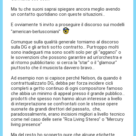
Ma tu che suoni saprai spiegare ancora meglio avendo
un contatto quotidiano con queste situazioni...
E ovviamente ti invito a proseguire il discorso sui modelli
"american-berlusconiani"
Comunque sulla qualità generale torniamo al discorso
sulla DG e gli artisti sotto contratto... Purtroppo molti
sono inadeguati ma sono scelti solo per gli "agganci" o
le sovvenzioni che possono garantire ad un'orchestra e
al ritorno pubblicitario: si cerca la "star" o il "glamour"
piuttosto che il musicista davvero bravo...
Ad esempio non si capisce perché Nelson, da quando è
contrattualizzato DG, debba per forza incidere cicli
completi a getto continuo di ogni compositore famoso
che abbia un minimo di appeal presso il grande pubblico...
prodotti che spesso non hanno alcun interesse a livello
di interpretazione se confrontati con le stesse opere
suonate da grandi direttori del passato, che,
paradossalmente, erano incisioni migliori a livello tecnico
come nel caso delle serie "Rca Living Stereo" o "Mercury
living presence"
Ma del resto ho scoperto pure che alcune etichette