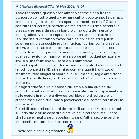
Citazione di: Achab77 il 19 Mag 2026, 16:07
Assolutamente, questo post almeno per me è aria fresca!
Concordo con tutto quello che hai scritto; poco tempo fa parlavo
con un collega che collabora sporadicamente con la DG lato
partiture recuperate/riedizioni da registrare e il tema sembra lo
stesso che riguarda nuove band o gli ex guru del mercato
discografico. Non si comprano più dischi e la distribuzione
"solida" sta diventando merce rara da collezionisti o puristi.
Lo streaming sta uccidendo la musica, figuriamoci la classica
che vive di contatto e di accurata ricerca tecnica e acustica.
Difficile trovare la quadra in un mercato simile, e anche le big di
quel segmento non hanno né le risorse né il budget per portare il
livello a una fruizione più cara e più numerosa.
Ho partecipato a dei progetti che hanno provato il rilancio in tutti
i modi: concerti in 3D, streaming con alta qualità, utilizzo di
strumenti tecnologici al posto di quelli classici, regie ambiziose
da mettere nella lirica, purtroppo il risultato è scadente in termini
di ritorni.
Bisognerebbe fare un discorso più ampio sulla qualità del
prodotto offerto, sull'educazione musicale che va implementata
nelle scuole in maniera diversa, sul bisogno di celebrare la
propria tradizione culturale a prescindere dal contenitore in cui la
si mette, etc.
Potrei dilungarmi sui danni dei modelli american/berlusconiani
sul cervello e sulla capacità creativa delle persone, ma lì ecco
che forse è meglio se ci spostiamo su un'altra sezione perché
altrimenti entriamo in un campo minato.
Grazie per la bella digressione