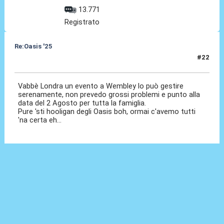
13.771
Registrato
Re:Oasis '25
#22
30 Ago 2024, 13:10
Vabbè Londra un evento a Wembley lo può gestire
serenamente, non prevedo grossi problemi e punto alla
data del 2 Agosto per tutta la famiglia.
Pure 'sti hooligan degli Oasis boh, ormai c'avemo tutti
'na certa eh...