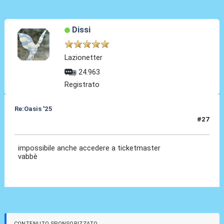
Dissi
Lazionetter
24.963
Registrato
Re:Oasis '25
#27
31 Ago 2024, 10:14
impossibile anche accedere a ticketmaster
vabbè
CONTENUTO SPONSORIZZATO