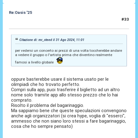
Re:Oasis '25
#33
31 Ago 2024, 11:47
Citazione di: mr_steed il 31 Ago 2024, 11:01
per vedersi un concerto ai prezzi di una volta toccherebbe andare
a vedere il gruppo o l'artista prima che diventino realmente
famosi a livello globale
oppure basterebbe usare il sistema usato per le
olimpiadi che ho trovato perfetto.
Compri sulla app, puoi trasferire il biglietto ad un altro
nome solo tramite app allo stesso prezzo che lo hai
comprato.
Risolto il problema del bagarinaggio.
Ma sappiamo bene che queste speculazioni convengono
anche agli organizzatori (si crea hype, voglia di "esserci",
ammesso che non siano loro stessi a fare bagarinaggio,
cosa che ho sempre pensato)