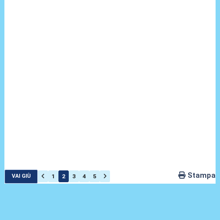
Stampa
1
2
3
4
5
VAI GIÙ