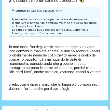
gli oasisiani del forum saranno d'accordo?
Citazione di: Dissi il 30 Ago 2024, 14:47
Manchester non è scomoda per niente, c'è almeno un volo
giornaliero di Ryanair da ciampino. Volendo si può volare anche
su Liverpool e su Leeds.
La città è grande e può assorbire tanta gente. Certo non è
Londra, ma neppure Roccacannuccia
Io non sono fan degli oasis, anche se apprezzo varie
loro canzoni in maniera sparsa, quindi no andrei a vederli
probabilmente neanche col biglietto aereo e quello del
concerto pagato, tuttavia riguardo le date di
manchester, considerando che giocano in casa,
immagino saranno le prime ad esaurirsi, perché molti
"die hard fans", anche stranieri, vorranno andarli a vedere
lì...
credo, come diceva warp, che la tappa più comoda resti
dublino... forse anche per il portafogli