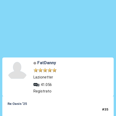
FatDanny
Lazionetter
41.056
Registrato
Re:Oasis '25
#35
31 Ago 2024, 12:18