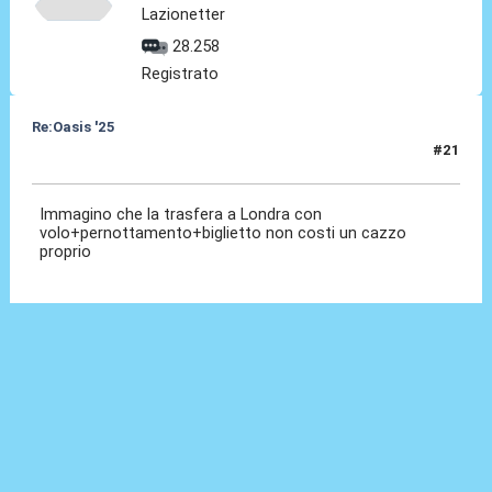
Lazionetter
28.258
Registrato
Re:Oasis '25
#21
30 Ago 2024, 13:07
Immagino che la trasfera a Londra con
volo+pernottamento+biglietto non costi un cazzo
proprio