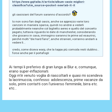
https://www.gqitalia.it/article/album-oasis-migliori-
classifica?utm_source=pocket-newtab-it-it
gli oasisiani del forum saranno d'accordo?
Io non sono fan degli oasis, anche se apprezzo varie loro
canzoni in maniera sparsa, quindi no andrei a vederli
probabilmente neanche col biglietto aereo e quello del concerto
pagato, tuttavia riguardo le date di manchester, considerando
che giocano in casa, immagino saranno le prime ad esaurirsi,
perché molti "die hard fans", anche stranieri, vorranno andarli a
vedere lì...
credo, come diceva warp, che la tappa più comoda resti dublino...
forse anche per il portafogli
Ai tempi li preferivo di gran lunga ai Blur e, comunque,
erano super-inflazionati.
Oggi m'è venuto voglia di riascoltarli e quasi mi scendeva
la lacrimuccia, confesso: adolescenza, prime vacanze da
solo, primi contatti con l'universo femminile, birra etc.
etc...