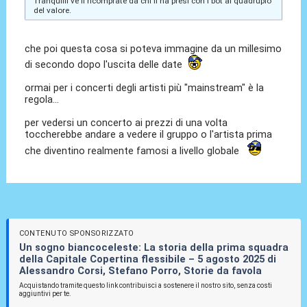
Tranquilli ve li ricomprate da chi li ha presi con i bot al quadruplo
del valore.
che poi questa cosa si poteva immagine da un millesimo
di secondo dopo l'uscita delle date
ormai per i concerti degli artisti più "mainstream" è la
regola...
per vedersi un concerto ai prezzi di una volta
toccherebbe andare a vedere il gruppo o l'artista prima
che diventino realmente famosi a livello globale
CONTENUTO SPONSORIZZATO
Un sogno biancoceleste: La storia della prima squadra
della Capitale Copertina flessibile – 5 agosto 2025 di
Alessandro Corsi, Stefano Porro, Storie da favola
Acquistando tramite questo link contribuisci a sostenere il nostro sito, senza costi
aggiuntivi per te.