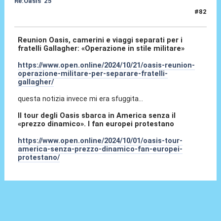
Re:Oasis '25
#82
21 Ott 2024, 14:57
Reunion Oasis, camerini e viaggi separati per i
fratelli Gallagher: «Operazione in stile militare»
https://www.open.online/2024/10/21/oasis-reunion-
operazione-militare-per-separare-fratelli-
gallagher/
questa notizia invece mi era sfuggita...
Il tour degli Oasis sbarca in America senza il
«prezzo dinamico». I fan europei protestano
https://www.open.online/2024/10/01/oasis-tour-
america-senza-prezzo-dinamico-fan-europei-
protestano/