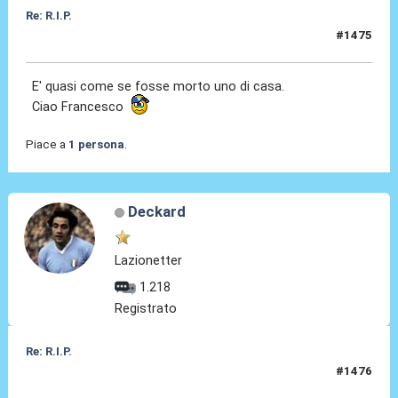
Re: R.I.P.
#1475
06 Ago 2026, 12:20
E' quasi come se fosse morto uno di casa.
Ciao Francesco
Piace a
1 persona
.
Deckard
Lazionetter
1.218
Registrato
Re: R.I.P.
#1476
06 Ago 2026, 12:29