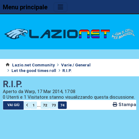
Menu principale
Lazio.net Community
Varie / General
Let the good times roll
R.I.P.
R.I.P.
Aperto da Warp, 17 Mar 2014, 17:08
0 Utenti e 1 Visitatore stanno visualizzando questa discussione.
Stampa
...
1
72
73
74
VAI GIÙ