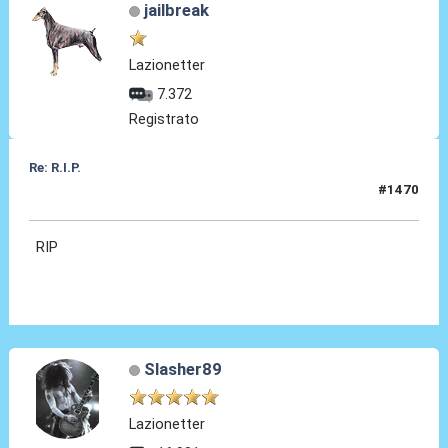
jailbreak
Lazionetter
7.372
Registrato
Re: R.I.P.
#1470
31 Lug 2026, 09:22
RIP
Slasher89
Lazionetter