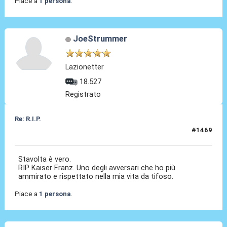
Piace a
1 persona
.
JoeStrummer
Lazionetter
18.527
Registrato
Re: R.I.P.
#1469
31 Lug 2026, 08:04
Stavolta è vero.
RIP Kaiser Franz. Uno degli avversari che ho più
ammirato e rispettato nella mia vita da tifoso.
Piace a
1 persona
.