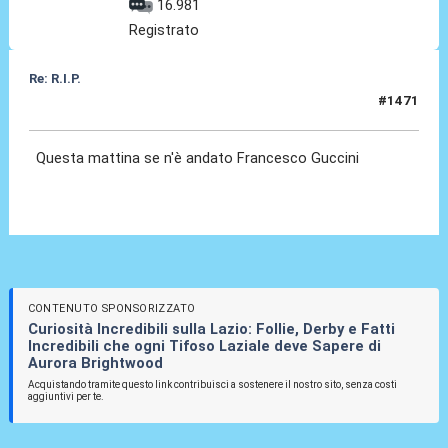
16.981
Registrato
Re: R.I.P.
#1471
06 Ago 2026, 11:25
Questa mattina se n'è andato Francesco Guccini
CONTENUTO SPONSORIZZATO
Curiosità Incredibili sulla Lazio: Follie, Derby e Fatti
Incredibili che ogni Tifoso Laziale deve Sapere di
Aurora Brightwood
Acquistando tramite questo link contribuisci a sostenere il nostro sito, senza costi
aggiuntivi per te.