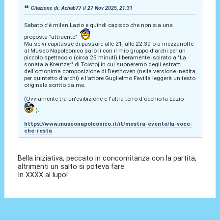
Citazione di: Achab77 il 27 Nov 2025, 21:31
Sabato c'è milan Lazio e quindi capisco che non sia una
proposta "attraente"
Ma se vi capitasse di passare alle 21, alle 22.30 o a mezzanotte
al Museo Napoleonico sarò lì con il mio gruppo d'archi per un
piccolo spettacolo (circa 25 minuti) liberamente ispirato a "La
sonata a Kreutzer" di Tolstoj in cui suoneremo degli estratti
dell'omonima composizione di Beethoven (nella versione inedita
per quintetto d'archi) e l'attore Guglielmo Favilla leggerà un testo
originale scritto da me.
(Ovviamente tra un'esibizione e l'altra terrò d'occhio la Lazio
).
https://www.museonapoleonico.it/it/mostra-evento/la-voce-
che-resta
Bella iniziativa, peccato in concomitanza con la partita,
altrimenti un salto si poteva fare.
In XXXX al lupo!