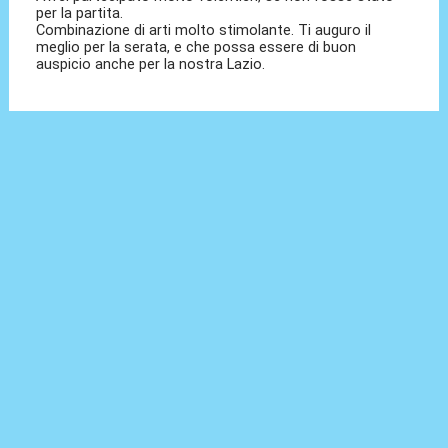
per la partita.
Combinazione di arti molto stimolante. Ti auguro il
meglio per la serata, e che possa essere di buon
auspicio anche per la nostra Lazio.