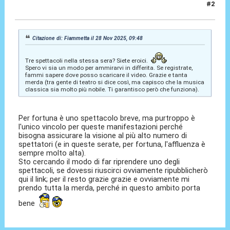
#2
28 Nov 2025, 10:20
Citazione di: Fiammetta il 28 Nov 2025, 09:48
Tre spettacoli nella stessa sera? Siete eroici.
Spero vi sia un modo per ammirarvi in differita. Se registrate,
fammi sapere dove posso scaricare il video. Grazie e tanta
merda (tra gente di teatro si dice così, ma capisco che la musica
classica sia molto più nobile. Ti garantisco però che funziona).
Per fortuna è uno spettacolo breve, ma purtroppo è
l'unico vincolo per queste manifestazioni perché
bisogna assicurare la visione al più alto numero di
spettatori (e in queste serate, per fortuna, l'affluenza è
sempre molto alta).
Sto cercando il modo di far riprendere uno degli
spettacoli, se dovessi riuscirci ovviamente ripubblicherò
qui il link; per il resto grazie grazie e ovviamente mi
prendo tutta la merda, perché in questo ambito porta
bene