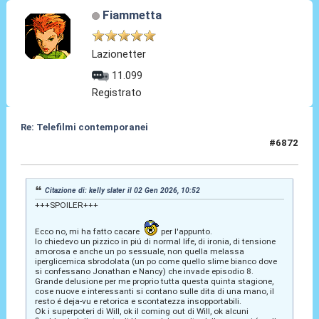
Fiammetta
Lazionetter
11.099
Registrato
Re: Telefilmi contemporanei
#6872
02 Gen 2026, 20:14
Citazione di: kelly slater il 02 Gen 2026, 10:52
+++SPOILER+++
Ecco no, mi ha fatto cacare
per l'appunto.
Io chiedevo un pizzico in piú di normal life, di ironia, di tensione
amorosa e anche un po sessuale, non quella melassa
iperglicemica sbrodolata (un po come quello slime bianco dove
si confessano Jonathan e Nancy) che invade episodio 8.
Grande delusione per me proprio tutta questa quinta stagione,
cose nuove e interessanti si contano sulle dita di una mano, il
resto é deja-vu e retorica e scontatezza insopportabili.
Ok i superpoteri di Will, ok il coming out di Will, ok alcuni