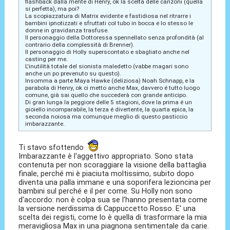
flashback dalla mente di Henry, ok la scelta delle canzoni (quella
sí perfetta), ma poi?
La scopiazzatura di Matrix evidente e fastidiosa nel ritrarre i
bambini ipnotizzati e sfruttati col tubo in bocca e lo stesso le
donne in gravidanza trasfuse.
Il personaggio della Dottoressa spennellato senza profondità (al
contrario della complessità di Brenner).
Il personaggio di Holly superscontato e sbagliato anche nel
casting per me.
L'inutilità totale del sionista maledetto (vabbe magari sono
anche un po prevenuto su questo).
Insomma a parte Maya Hawke (deliziosa) Noah Schnapp, e la
parabola di Henry, ok ci metto anche Max, davvero é tutto luogo
comune, già sai quello che succederà con grande anticipo.
Di gran lunga la peggiore delle 5 stagioni, dove la prima é un
gioiello incomparabile, la terza é divertente, la quarta epica, la
seconda noiosa ma comunque meglio di questo pasticcio
imbarazzante.
Ti stavo sfottendo
Imbarazzante è l'aggettivo appropriato. Sono stata
contenuta per non scoraggiare la visione della battaglia
finale, perché mi è piaciuta moltissimo, subito dopo
diventa una palla immane e una soporifera lezioncina per
bambini sul perché e il per come. Su Holly non sono
d'accordo: non è colpa sua se l'hanno presentata come
la versione nerdissima di Cappuccetto Rosso. E' una
scelta dei registi, come lo è quella di trasformare la mia
meravigliosa Max in una piagnona sentimentale da carie.