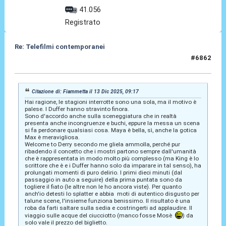
41.056
Registrato
Re: Telefilmi contemporanei
#6862
23 Dic 2025, 12:49
Citazione di: Fiammetta il 13 Dic 2025, 09:17
Hai ragione, le stagioni interrotte sono una sola, ma il motivo è
palese. I Duffer hanno stravinto finora.
Sono d'accordo anche sulla sceneggiatura che in realtà
presenta anche incongruenze e buchi, eppure la messa un scena
si fa perdonare qualsiasi cosa. Maya è bella, sì, anche la gotica
Max è meravigliosa.
Welcome to Derry secondo me gliela ammolla, perché pur
ribadendo il concetto che i mostri partono sempre dall'umanità
che è rappresentata in modo molto più complesso (ma King è lo
scrittore che è e i Duffer hanno solo da imparare in tal senso), ha
prolungati momenti di puro delirio. I primi dieci minuti (dal
passaggio in auto a seguire) della prima puntata sono da
togliere il fiato (le altre non le ho ancora viste). Per quanto
anch'io detesti lo splatter e abbia moti di autentico disgusto per
talune scene, l'insieme funziona benissimo. Il risultato è una
roba da farti saltare sulla sedia e costringerti ad applaudire. Il
viaggio sulle acque del ciucciotto (manco fosse Mosè
) da
solo vale il prezzo del biglietto.