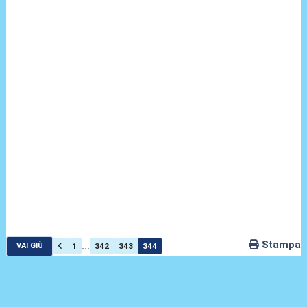
Stampa
...
1
342
343
344
VAI GIÙ