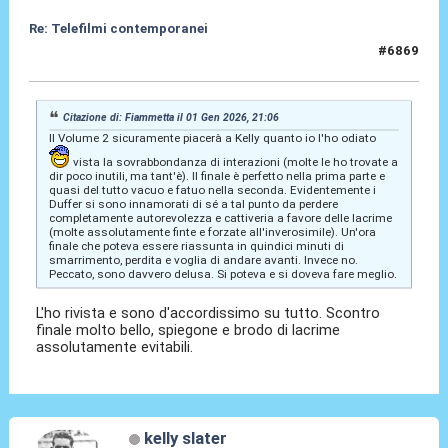
Re: Telefilmi contemporanei
#6869
01 Gen 2026, 21:30
Citazione di: Fiammetta il 01 Gen 2026, 21:06
Il Volume 2 sicuramente piacerà a Kelly quanto io l'ho odiato
vista la sovrabbondanza di interazioni (molte le ho trovate a
dir poco inutili, ma tant'è). Il finale è perfetto nella prima parte e
quasi del tutto vacuo e fatuo nella seconda. Evidentemente i
Duffer si sono innamorati di sé a tal punto da perdere
completamente autorevolezza e cattiveria a favore delle lacrime
(molte assolutamente finte e forzate all'inverosimile). Un'ora
finale che poteva essere riassunta in quindici minuti di
smarrimento, perdita e voglia di andare avanti. Invece no.
Peccato, sono davvero delusa. Si poteva e si doveva fare meglio.
L'ho rivista e sono d'accordissimo su tutto. Scontro
finale molto bello, spiegone e brodo di lacrime
assolutamente evitabili.
kelly slater