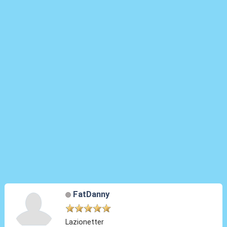
FatDanny
Lazionetter