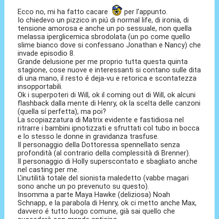
Ecco no, mi ha fatto cacare
per l'appunto.
Io chiedevo un pizzico in piú di normal life, di ironia, di
tensione amorosa e anche un po sessuale, non quella
melassa iperglicemica sbrodolata (un po come quello
slime bianco dove si confessano Jonathan e Nancy) che
invade episodio 8.
Grande delusione per me proprio tutta questa quinta
stagione, cose nuove e interessanti si contano sulle dita
di una mano, il resto é deja-vu e retorica e scontatezza
insopportabili.
Ok i superpoteri di Will, ok il coming out di Will, ok alcuni
flashback dalla mente di Henry, ok la scelta delle canzoni
(quella sí perfetta), ma poi?
La scopiazzatura di Matrix evidente e fastidiosa nel
ritrarre i bambini ipnotizzati e sfruttati col tubo in bocca
e lo stesso le donne in gravidanza trasfuse.
Il personaggio della Dottoressa spennellato senza
profondità (al contrario della complessità di Brenner).
Il personaggio di Holly superscontato e sbagliato anche
nel casting per me.
L'inutilità totale del sionista maledetto (vabbe magari
sono anche un po prevenuto su questo).
Insomma a parte Maya Hawke (deliziosa) Noah
Schnapp, e la parabola di Henry, ok ci metto anche Max,
davvero é tutto luogo comune, già sai quello che