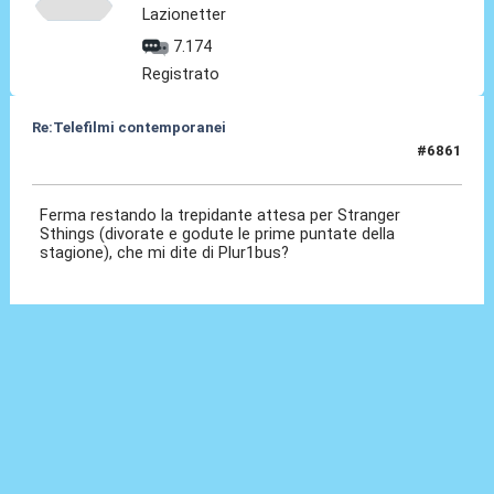
Lazionetter
7.174
Registrato
Re:Telefilmi contemporanei
#6861
22 Dic 2025, 13:28
Ferma restando la trepidante attesa per Stranger
Sthings (divorate e godute le prime puntate della
stagione), che mi dite di Plur1bus?