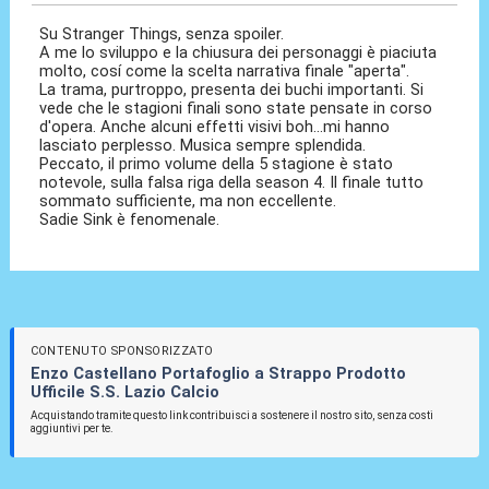
Su Stranger Things, senza spoiler.
A me lo sviluppo e la chiusura dei personaggi è piaciuta
molto, cosí come la scelta narrativa finale "aperta".
La trama, purtroppo, presenta dei buchi importanti. Si
vede che le stagioni finali sono state pensate in corso
d'opera. Anche alcuni effetti visivi boh...mi hanno
lasciato perplesso. Musica sempre splendida.
Peccato, il primo volume della 5 stagione è stato
notevole, sulla falsa riga della season 4. Il finale tutto
sommato sufficiente, ma non eccellente.
Sadie Sink è fenomenale.
CONTENUTO SPONSORIZZATO
Enzo Castellano Portafoglio a Strappo Prodotto
Ufficile S.S. Lazio Calcio
Acquistando tramite questo link contribuisci a sostenere il nostro sito, senza costi
aggiuntivi per te.