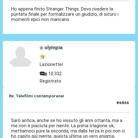
Ho appena finito Stranger Things. Devo rivedere la
puntata finale per formalizzare un giudizio, di sicuro i
momenti epici non mancano.
olympia
Lazionetter
10.332
Registrato
Re: Telefilmi contemporanei
#6866
01 Gen 2026, 19:50
Sarò antica, anche se ho vissuto gli anni ottanta, ma a
me non è piaciuta per niente. La prima stagione ok,
mettiamoci pure la seconda, ma dalla terza in poi non ci
ho capito più niente, questa ultima un vero enigma,