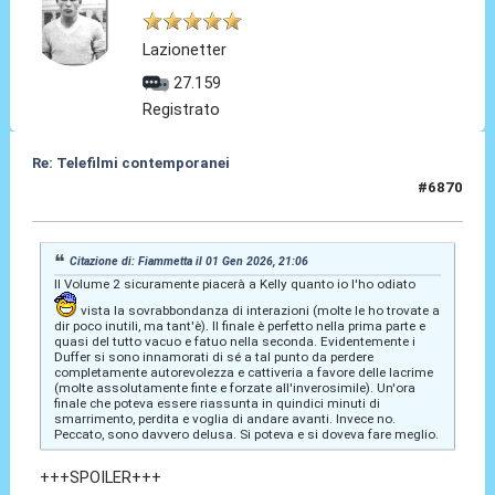
Lazionetter
27.159
Registrato
Re: Telefilmi contemporanei
#6870
02 Gen 2026, 10:52
Citazione di: Fiammetta il 01 Gen 2026, 21:06
Il Volume 2 sicuramente piacerà a Kelly quanto io l'ho odiato
vista la sovrabbondanza di interazioni (molte le ho trovate a
dir poco inutili, ma tant'è). Il finale è perfetto nella prima parte e
quasi del tutto vacuo e fatuo nella seconda. Evidentemente i
Duffer si sono innamorati di sé a tal punto da perdere
completamente autorevolezza e cattiveria a favore delle lacrime
(molte assolutamente finte e forzate all'inverosimile). Un'ora
finale che poteva essere riassunta in quindici minuti di
smarrimento, perdita e voglia di andare avanti. Invece no.
Peccato, sono davvero delusa. Si poteva e si doveva fare meglio.
+++SPOILER+++