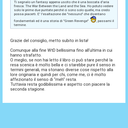
Ti segnalo un fantasy appena uscito che è una boccata d'aria
fresca: The War Between the Land and the Sea. Ho potuto vedere
solo le prime due puntate perché ci sono solo quelle, ma credo
possa piacerti. E' l'esaltazione dei "nessuno" che diventano
fondamentali ed è una storia di "Green Revenge"
, passami il
termine.
Grazie del consiglio, metto subito in lista!
Comunque alla fine WtD bellissima fino all'ultima in cui
hanno strafatto.
O meglio, se non hai letto il libro ci può stare perché la
resa scenica è molto bella e ci starebbe pure il senso in
termini generali, ma stonano diverse cose rispetto alla
lore originaria e quindi per chi, come me, ci è molto
affezionato il senso di "meh" resta.
Tuttavia resta godibilissima e aspetto con piacere la
seconda stagione.