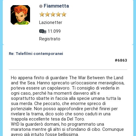
Fiammetta
Lazionetter
11.099
Registrato
Re: Telefilmi contemporanei
#6863
23 Dic 2025, 21:10
Ho appena finito di guardare The War Between the Land
and the Sea. Hanno sprecato un'occasione meravigliosa,
poteva essere un capolavoro. Ti consiglio di vederla in
ogni caso, perché ha momenti davvero alti e
soprattutto sbatte in faccia alla specie umana tutta la
sua merda. Che peccato, che enorme spreco di
potenziale. Non posso approfondire perché finirei per
rivelare la trama, dico solo che sono caduti in una
trappola eccellente tesa da Del Toro.
WtD la guarderò domani, ho programmato una
maratona mentre gli altri si sfondano di cibo. Comunque
avevo già intuito fosse bellissima.