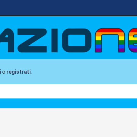
i
o
registrati
.