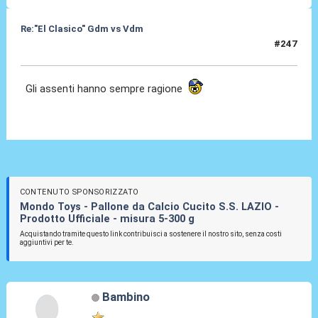
Re:"El Clasico" Gdm vs Vdm
#247
30 Mar 2016, 22:37
Gli assenti hanno sempre ragione
CONTENUTO SPONSORIZZATO
Mondo Toys - Pallone da Calcio Cucito S.S. LAZIO -
Prodotto Ufficiale - misura 5-300 g
Acquistando tramite questo link contribuisci a sostenere il nostro sito, senza costi
aggiuntivi per te.
Bambino