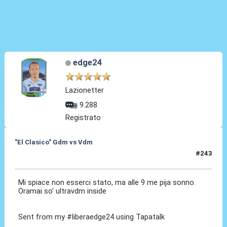
edge24
Lazionetter
9.288
Registrato
"El Clasico" Gdm vs Vdm
#243
27 Mar 2016, 09:58
Mi spiace non esserci stato, ma alle 9 me pija sonno.
Oramai so' ultravdm inside
Sent from my #liberaedge24 using Tapatalk