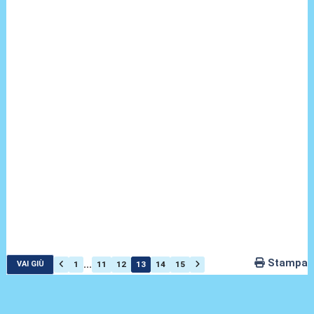
Stampa
...
1
11
12
13
14
15
VAI GIÙ