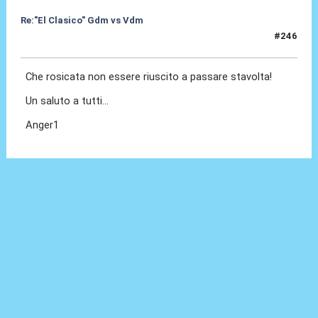
Re:"El Clasico" Gdm vs Vdm
#246
30 Mar 2016, 16:28
Che rosicata non essere riuscito a passare stavolta!
Un saluto a tutti...
Anger1