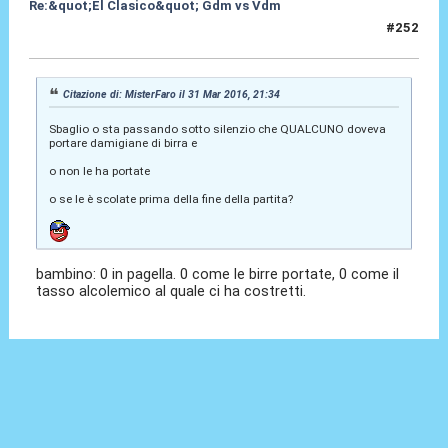
Re:&quot;El Clasico&quot; Gdm vs Vdm
#252
31 Mar 2016, 23:10
Citazione di: MisterFaro il 31 Mar 2016, 21:34
Sbaglio o sta passando sotto silenzio che QUALCUNO doveva
portare damigiane di birra e
o non le ha portate
o se le è scolate prima della fine della partita?
bambino: 0 in pagella. 0 come le birre portate, 0 come il
tasso alcolemico al quale ci ha costretti.