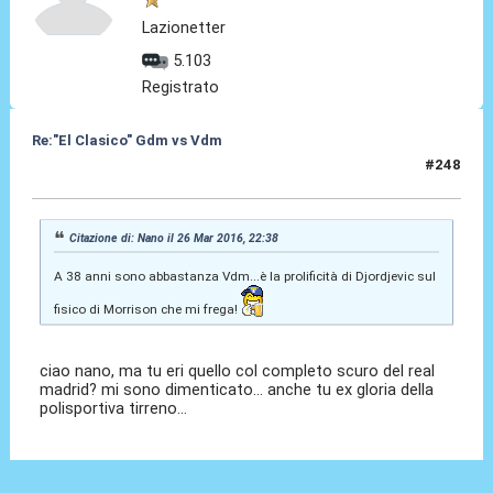
Lazionetter
5.103
Registrato
Re:"El Clasico" Gdm vs Vdm
#248
30 Mar 2016, 22:58
Citazione di: Nano il 26 Mar 2016, 22:38
A 38 anni sono abbastanza Vdm...è la prolificità di Djordjevic sul
fisico di Morrison che mi frega!
ciao nano, ma tu eri quello col completo scuro del real
madrid? mi sono dimenticato... anche tu ex gloria della
polisportiva tirreno...