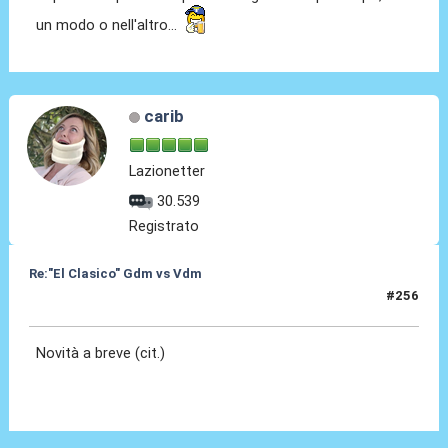
un modo o nell'altro...
carib
Lazionetter
30.539
Registrato
Re:"El Clasico" Gdm vs Vdm
#256
21 Mag 2016, 11:22
Novità a breve (cit.)