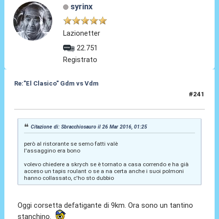
syrinx
Lazionetter
22.751
Registrato
Re:"El Clasico" Gdm vs Vdm
#241
26 Mar 2016, 22:28
Citazione di: Sbracchiosauro il 26 Mar 2016, 01:25
però al ristorante se semo fatti valè
l'assaggino era bono
volevo chiedere a skrych se è tornato a casa correndo e ha già
acceso un tapis roulant o se a na certa anche i suoi polmoni
hanno collassato, c'ho sto dubbio
Oggi corsetta defatigante di 9km. Ora sono un tantino
stanchino.