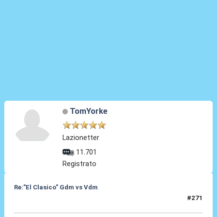
TomYorke
Lazionetter
11.701
Registrato
Re:"El Clasico" Gdm vs Vdm
#271
08 Giu 2017, 18:30