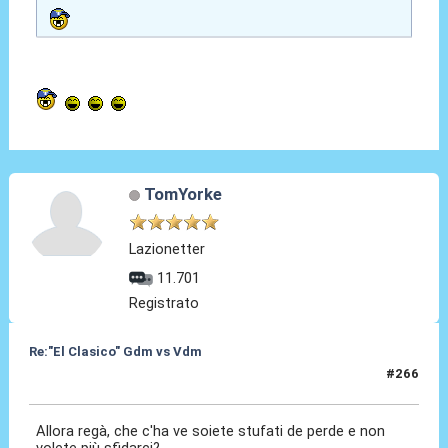
TomYorke
Lazionetter
11.701
Registrato
Re:"El Clasico" Gdm vs Vdm
#266
11 Apr 2017, 10:20
Allora regà, che c'ha ve soiete stufati de perde e non
volete più sfidarci?