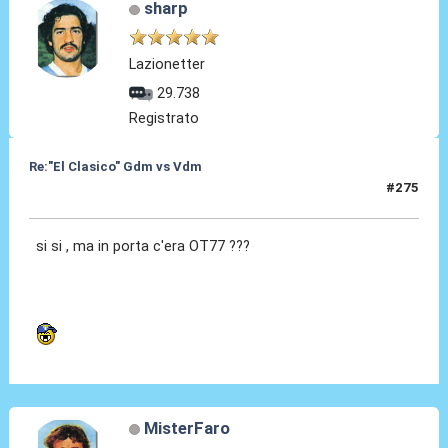
sharp
Lazionetter
29.738
Registrato
Re:"El Clasico" Gdm vs Vdm
#275
22 Ago 2019, 17:11
si si , ma in porta c'era OT77 ???
MisterFaro