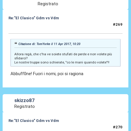
Registrato
Re:"El Clasico" Gdm vs Vdm
#269
11 Apr 2017, 19:46
Citazione di: TomYorke il 11 Apr 2017, 10:20
Allora regà, che c'ha ve soiete stufati de perde e non volete più
sfidarci?
Le nostre truppe sono schierate, "co le mani quando volete"!!
Abbuff0ne! Fuori i nomi, poi si ragiona
skizzo87
Registrato
Re:"El Clasico" Gdm vs Vdm
#270
08 Giu 2017, 16:08