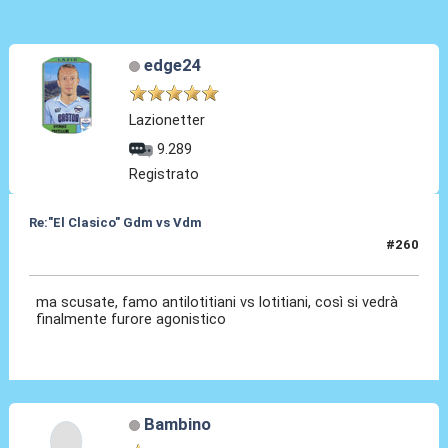
edge24
Lazionetter
9.289
Registrato
Re:"El Clasico" Gdm vs Vdm
#260
13 Mar 2017, 18:11
ma scusate, famo antilotitiani vs lotitiani, così si vedrà
finalmente furore agonistico
Bambino