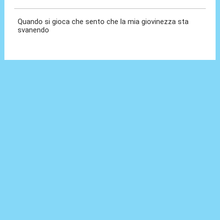
Quando si gioca che sento che la mia giovinezza sta
svanendo