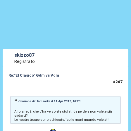
skizzo87
Registrato
Re:"El Clasico" Gdm vs Vdm
#267
11 Apr 2017, 10:29
Citazione di: TomYorke il 11 Apr 2017, 10:20
Allora regà, che c'ha ve soiete stufati de perde e non volete più
sfidarci?
Le nostre truppe sono schierate, "co le mani quando volete"!!