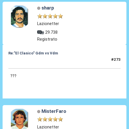
sharp
Lazionetter
29.738
Registrato
Re:"El Clasico" Gdm vs Vdm
#273
22 Ago 2019, 17:05
???
MisterFaro
Lazionetter