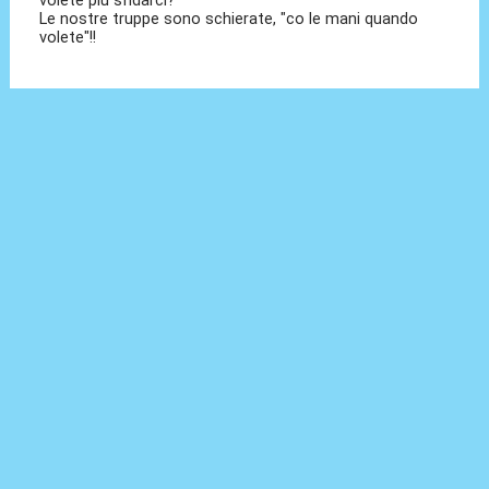
Le nostre truppe sono schierate, "co le mani quando
volete"!!