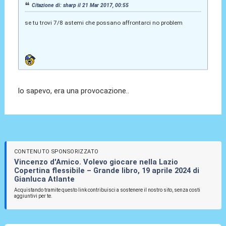
Citazione di: sharp il 21 Mar 2017, 00:55
se tu trovi 7/8 astemi che possano affrontarci no problem
lo sapevo, era una provocazione..
CONTENUTO SPONSORIZZATO
Vincenzo d'Amico. Volevo giocare nella Lazio
Copertina flessibile – Grande libro, 19 aprile 2024 di
Gianluca Atlante
Acquistando tramite questo link contribuisci a sostenere il nostro sito, senza costi
aggiuntivi per te.