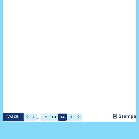
Stampa
...
1
12
13
14
15
VAI GIÙ