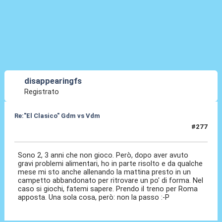
disappearingfs
Registrato
Re:"El Clasico" Gdm vs Vdm
#277
29 Ago 2019, 20:55
Sono 2, 3 anni che non gioco. Però, dopo aver avuto
gravi problemi alimentari, ho in parte risolto e da qualche
mese mi sto anche allenando la mattina presto in un
campetto abbandonato per ritrovare un po' di forma. Nel
caso si giochi, fatemi sapere. Prendo il treno per Roma
apposta. Una sola cosa, però: non la passo :-P