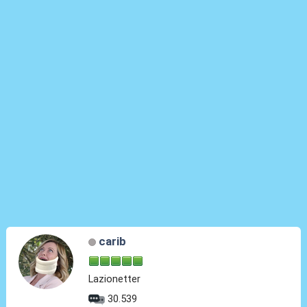
carib
Lazionetter
30.539