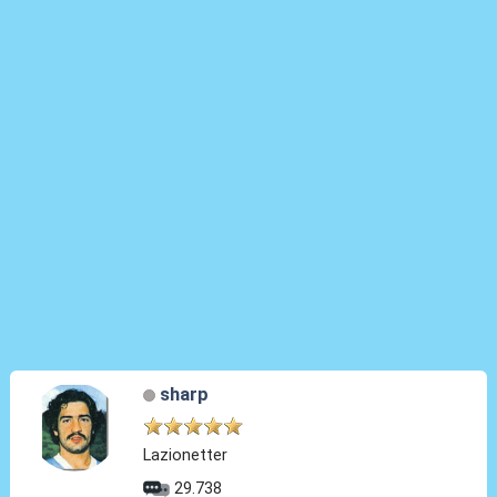
sharp
Lazionetter
29.738