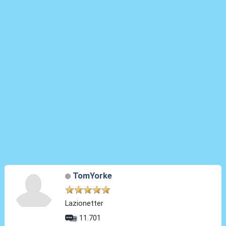
TomYorke
Lazionetter
11.701