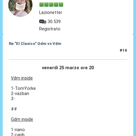
Lazionetter
30.539
Registrato
Re:"El Clasico" Gdm vs Vdm
#16
28 Feb 2016, 16:17
venerdì 25 marzo ore 20
Vdm inside
1-TomYorke
2-vazban
3-
##
Gdm inside
1-nano
2-carib