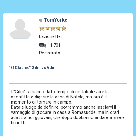
TomYorke
Lazionetter
11.701
Registrato
"El Clasico" Gdm vs Vdm
27 Feb 2016, 13:42
I "Gdm", vi hanno dato tempo di metabolizzare la
sconfitta e digerire la cena di Natale, ma ora è il
momento di tornare in campo.
Data e luogo da definire, potremmo anche lasciarvi il
vantaggio di giocare in casa a Romasudde, ma in orari
adatti a noi ggiovani, che dopo dobbiamo andare a vivere
la notte.