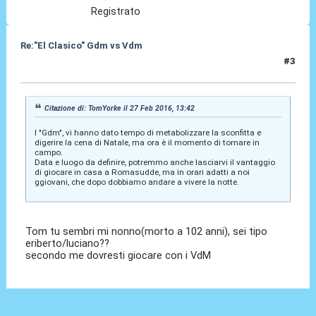
Registrato
Re:"El Clasico" Gdm vs Vdm
#3
27 Feb 2016, 17:52
Citazione di: TomYorke il 27 Feb 2016, 13:42
I "Gdm", vi hanno dato tempo di metabolizzare la sconfitta e
digerire la cena di Natale, ma ora è il momento di tornare in
campo.
Data e luogo da definire, potremmo anche lasciarvi il vantaggio
di giocare in casa a Romasudde, ma in orari adatti a noi
ggiovani, che dopo dobbiamo andare a vivere la notte.
Tom tu sembri mi nonno(morto a 102 anni), sei tipo
eriberto/luciano??
secondo me dovresti giocare con i VdM