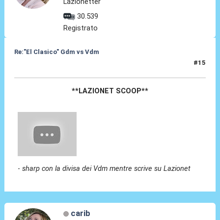
Lazionetter
30.539
Registrato
Re:"El Clasico" Gdm vs Vdm
#15
28 Feb 2016, 16:14
**LAZIONET SCOOP**
-
sharp con la divisa dei Vdm mentre scrive su Lazionet
carib