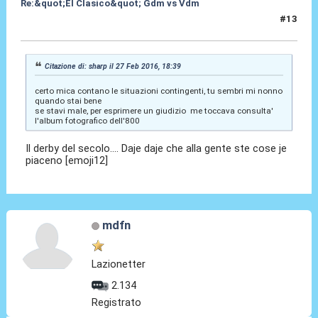
Re:&quot;El Clasico&quot; Gdm vs Vdm
#13
27 Feb 2016, 19:08
Citazione di: sharp il 27 Feb 2016, 18:39
certo mica contano le situazioni contingenti, tu sembri mi nonno
quando stai bene
se stavi male, per esprimere un giudizio me toccava consulta'
l'album fotografico dell'800
Il derby del secolo.... Daje daje che alla gente ste cose je
piaceno [emoji12]
mdfn
Lazionetter
2.134
Registrato