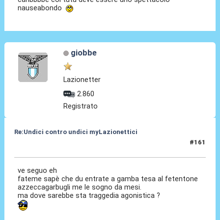
nauseabondo
giobbe
Lazionetter
2.860
Registrato
Re:Undici contro undici myLazionettici
#161
21 Mag 2010, 09:42
ve seguo eh
fateme sapè che du entrate a gamba tesa al fetentone
azzeccagarbugli me le sogno da mesi.
ma dove sarebbe sta traggedia agonistica ?