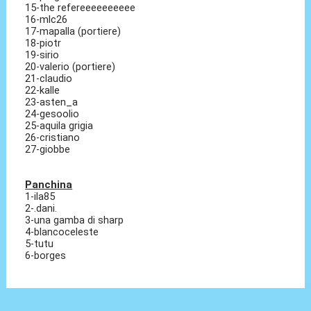
15-the refereeeeeeeeee
16-mlc26
17-mapalla (portiere)
18-piotr
19-sirio
20-valerio (portiere)
21-claudio
22-kalle
23-asten_a
24-gesoolio
25-aquila grigia
26-cristiano
27-giobbe
Panchina
1-ila85
2-.dani.
3-una gamba di sharp
4-blancoceleste
5-tutu
6-borges