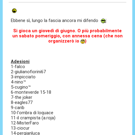
Ebbene sì, lungo la fascia ancora mi difendo
Si gioca un giovedì di giugno. O più probabilmente
un sabato pomeriggio, con annessa cena (che non
organizzerò io
)
Adesioni
1-falco
2-giulianofiorini67
3-impicciato
4-nino™
5-cugino™
6-monteverde 15-18
7-the joker
8-eagles77
9-carib
10-l'ombra di loquace
11-il crampista (a.roja)
12-MisterFaro
13-ciocur
14-pergianluca