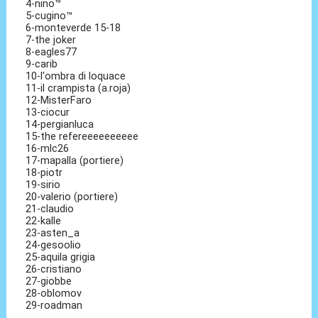
4-nino™
5-cugino™
6-monteverde 15-18
7-the joker
8-eagles77
9-carib
10-l'ombra di loquace
11-il crampista (a.roja)
12-MisterFaro
13-ciocur
14-pergianluca
15-the refereeeeeeeeee
16-mlc26
17-mapalla (portiere)
18-piotr
19-sirio
20-valerio (portiere)
21-claudio
22-kalle
23-asten_a
24-gesoolio
25-aquila grigia
26-cristiano
27-giobbe
28-oblomov
29-roadman