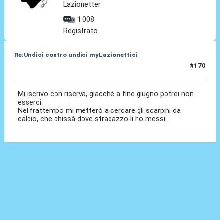
Lazionetter
1.008
Registrato
Re:Undici contro undici myLazionettici
#170
24 Mag 2010, 23:34
Mi iscrivo con riserva, giacchè a fine giugno potrei non
esserci.
Nel frattempo mi metterò a cercare gli scarpini da
calcio, che chissà dove stracazzo li ho messi.