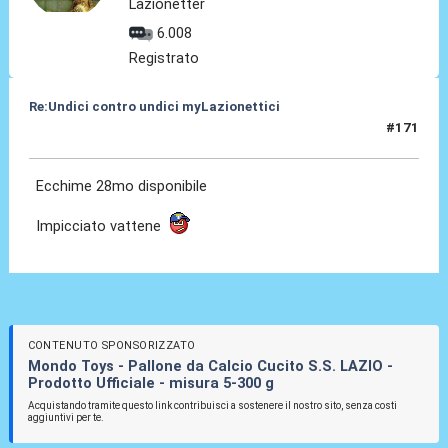
Lazionetter
6.008
Registrato
Re:Undici contro undici myLazionettici
#171
25 Mag 2010, 22:32
Ecchime 28mo disponibile
Impicciato vattene
CONTENUTO SPONSORIZZATO
Mondo Toys - Pallone da Calcio Cucito S.S. LAZIO -
Prodotto Ufficiale - misura 5-300 g
Acquistando tramite questo link contribuisci a sostenere il nostro sito, senza costi
aggiuntivi per te.