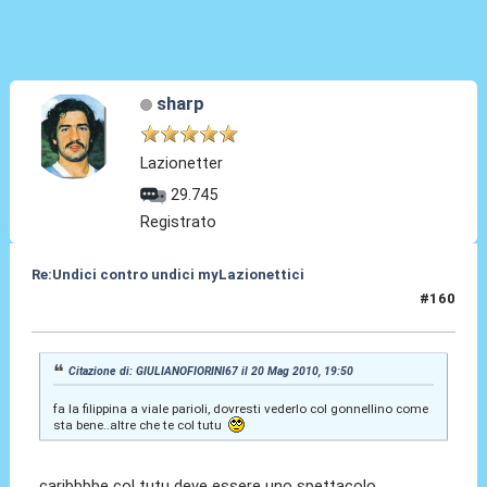
sharp
Lazionetter
29.745
Registrato
Re:Undici contro undici myLazionettici
#160
21 Mag 2010, 00:01
Citazione di: GIULIANOFIORINI67 il 20 Mag 2010, 19:50
fa la filippina a viale parioli, dovresti vederlo col gonnellino come
sta bene..altre che te col tutu
caribbbbe col tutu deve essere uno spettacolo