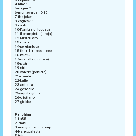
4-nino™
5-cugino™
6-monteverde 15-18
7-the joker
8-eagles77
9-carib
10-l'ombra di loquace
11-il crampista (a.roja)
12-MisterFaro
13-ciocur
14-pergianluca
15-the refereeeeeeeeee
16-mlc26
17-mapalla (portiere)
18-piotr
19-sirio
20-valerio (portiere)
21-claudio
22-kalle
23-asten_a
24-gesoolio
25-aquila grigia
26-cristiano
27-giobbe
Panchina
1-ila85
2-.dani.
3-una gamba di sharp
4-blancoceleste
5-tutu