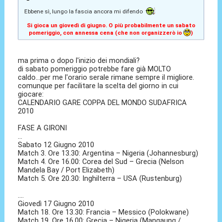
Ebbene sì, lungo la fascia ancora mi difendo
Si gioca un giovedì di giugno. O più probabilmente un sabato
pomeriggio, con annessa cena (che non organizzerò io
)
ma prima o dopo l'inizio dei mondiali?
di sabato pomeriggio potrebbe fare già MOLTO
caldo...per me l'orario serale rimane sempre il migliore.
comunque per facilitare la scelta del giorno in cui
giocare:
CALENDARIO GARE COPPA DEL MONDO SUDAFRICA
2010
FASE A GIRONI
...
Sabato 12 Giugno 2010
Match 3. Ore 13.30: Argentina – Nigeria (Johannesburg)
Match 4. Ore 16.00: Corea del Sud – Grecia (Nelson
Mandela Bay / Port Elizabeth)
Match 5. Ore 20.30: Inghilterra – USA (Rustenburg)
....
Giovedì 17 Giugno 2010
Match 18. Ore 13.30: Francia – Messico (Polokwane)
Match 19. Ore 16.00: Grecia – Nigeria (Mangaung /