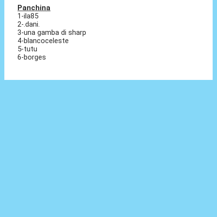
Panchina
1-ila85
2-.dani.
3-una gamba di sharp
4-blancoceleste
5-tutu
6-borges