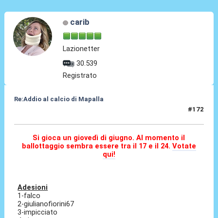
carib
Lazionetter
30.539
Registrato
Re:Addio al calcio di Mapalla
#172
26 Mag 2010, 10:59
Si gioca un giovedì di giugno. Al momento il
ballottaggio sembra essere tra il 17 e il 24.
Votate
qui!
Adesioni
1-falco
2-giulianofiorini67
3-impicciato