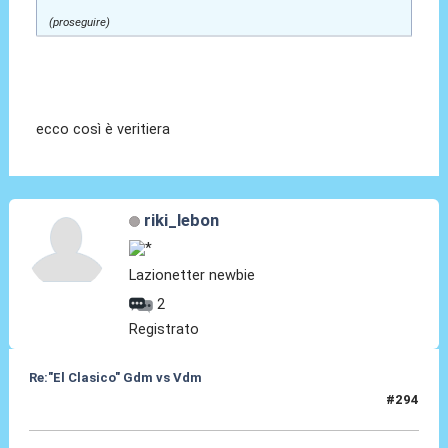
(proseguire)
ecco così è veritiera
riki_lebon
Lazionetter newbie
2
Registrato
Re:"El Clasico" Gdm vs Vdm
#294
25 Giu 2022, 12:56