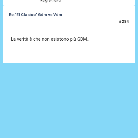
Re:"El Clasico" Gdm vs Vdm
#284
04 Mar 2020, 11:05
La verità è che non esistono più GDM...