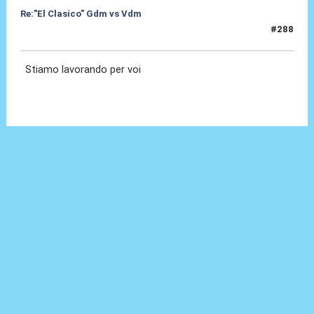
Re:"El Clasico" Gdm vs Vdm
#288
28 Set 2021, 20:57
Stiamo lavorando per voi