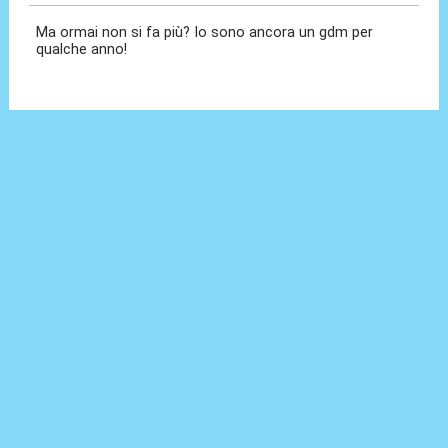
Ma ormai non si fa più? Io sono ancora un gdm per
qualche anno!