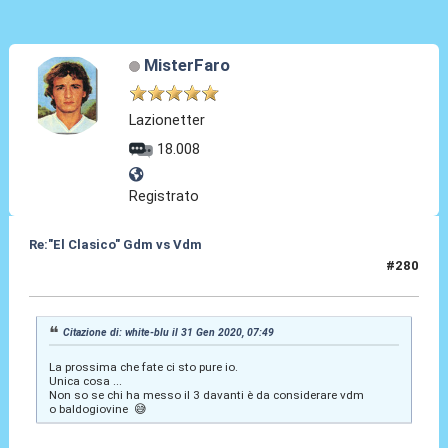
MisterFaro
Lazionetter
18.008
Registrato
Re:"El Clasico" Gdm vs Vdm
#280
31 Gen 2020, 11:16
Citazione di: white-blu il 31 Gen 2020, 07:49
La prossima che fate ci sto pure io.
Unica cosa ...
Non so se chi ha messo il 3 davanti è da considerare vdm
o baldogiovine 😅