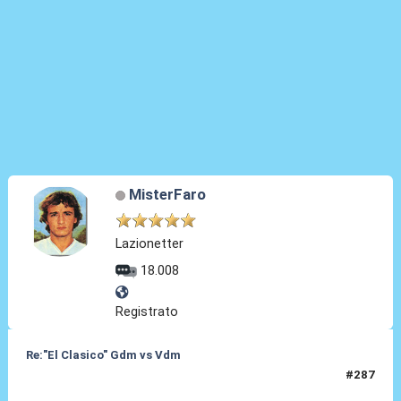
MisterFaro
Lazionetter
18.008
Registrato
Re:"El Clasico" Gdm vs Vdm
#287
30 Ago 2021, 14:50