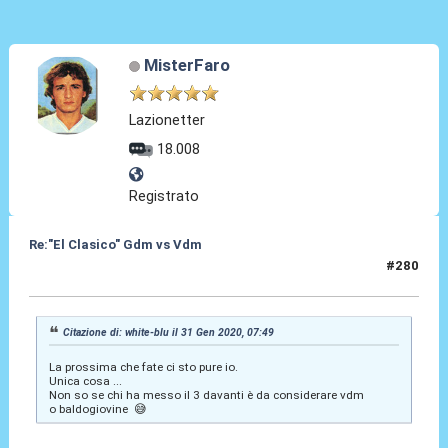
MisterFaro
Lazionetter
18.008
Registrato
Re:"El Clasico" Gdm vs Vdm
#280
31 Gen 2020, 11:16
Citazione di: white-blu il 31 Gen 2020, 07:49
La prossima che fate ci sto pure io.
Unica cosa ...
Non so se chi ha messo il 3 davanti è da considerare vdm
o baldogiovine 😅