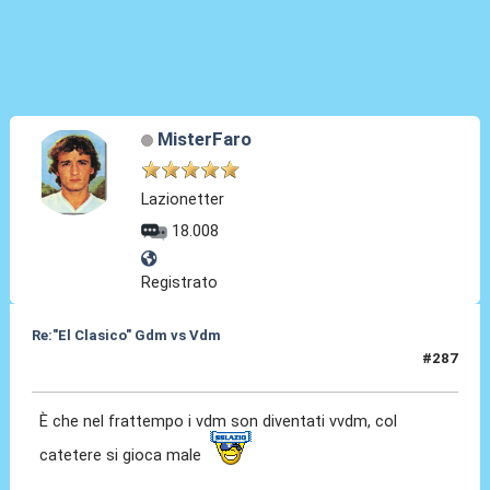
MisterFaro
Lazionetter
18.008
Registrato
Re:"El Clasico" Gdm vs Vdm
#287
30 Ago 2021, 14:50
È che nel frattempo i vdm son diventati vvdm, col
catetere si gioca male