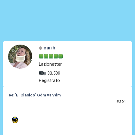
carib
Lazionetter
30.539
Registrato
Re:"El Clasico" Gdm vs Vdm
#291
06 Giu 2022, 14:11