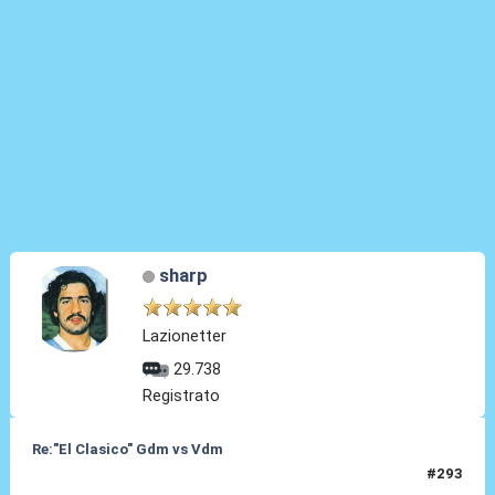
sharp
Lazionetter
29.738
Registrato
Re:"El Clasico" Gdm vs Vdm
#293
07 Giu 2022, 01:25