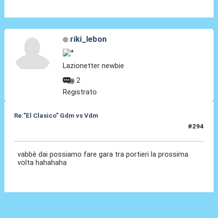
riki_lebon
Lazionetter newbie
2
Registrato
Re:"El Clasico" Gdm vs Vdm
#294
25 Giu 2022, 12:56
vabbè dai possiamo fare gara tra portieri la prossima
volta hahahaha