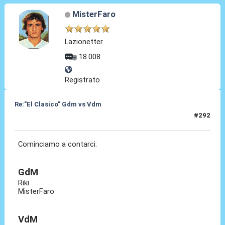
MisterFaro
Lazionetter
18.008
Registrato
Re:"El Clasico" Gdm vs Vdm
#292
06 Giu 2022, 14:33
Cominciamo a contarci:
GdM
Riki
MisterFaro
VdM