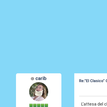
carib
Re:"El Clasico
04 Mar 2020, 10
L'attesa del