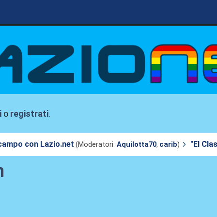
i
o
registrati
.
 campo con Lazio.net
"El Cl
(Moderatori:
Aquilotta70
,
carib
)
m