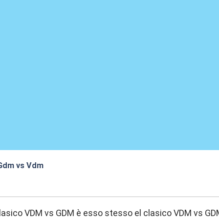
" Gdm vs Vdm
:02
 clasico VDM vs GDM è esso stesso el clasico VDM vs G