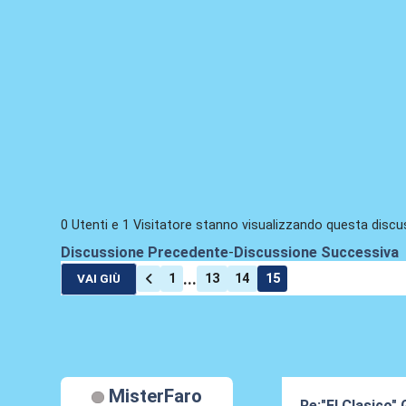
0 Utenti e 1 Visitatore stanno visualizzando questa discu
Discussione Precedente
-
Discussione Successiva
...
1
13
14
15
VAI GIÙ
MisterFaro
Re:"El Clasico