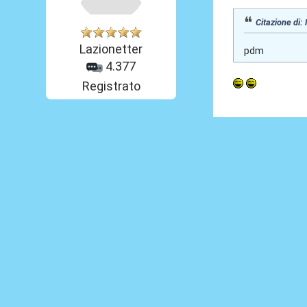
Citazione di:
Lazionetter
pdm
4.377
Registrato