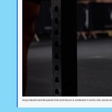
Acquistando tramite questo link contribuisci a sostenere il nostro sito, senza cos