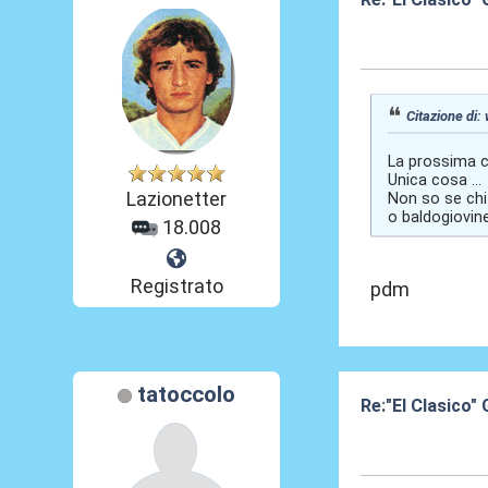
31 Gen 2020, 11
Citazione di:
La prossima ch
Unica cosa ...
Lazionetter
Non so se chi
o baldogiovin
18.008
Registrato
pdm
tatoccolo
Re:"El Clasico
31 Gen 2020, 12