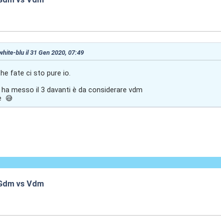
:16
 white-blu il 31 Gen 2020, 07:49
e fate ci sto pure io.
 ha messo il 3 davanti è da considerare vdm
e 😅
" Gdm vs Vdm
:37