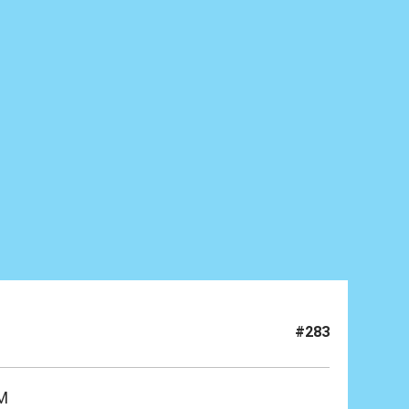
#283
DM