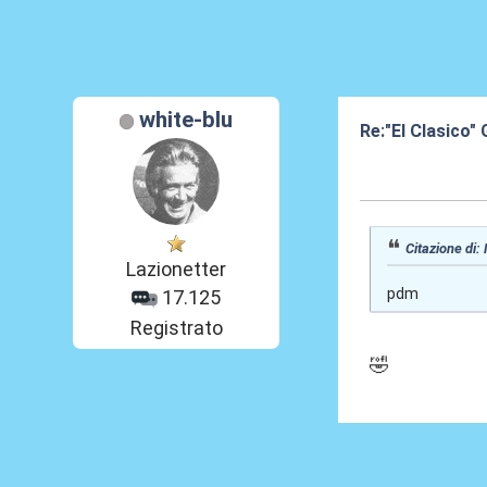
white-blu
Re:"El Clasico
31 Gen 2020, 18
Citazione di:
Lazionetter
pdm
17.125
Registrato
🤣