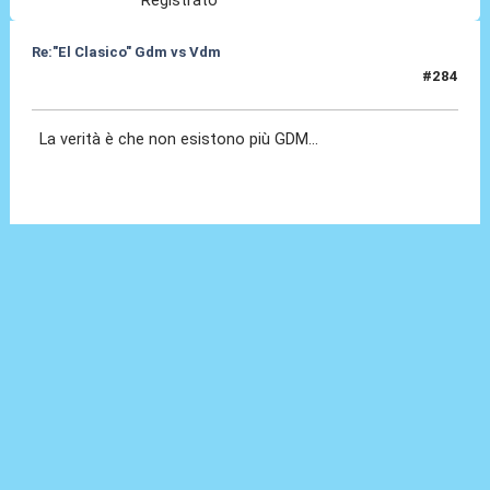
Re:"El Clasico" Gdm vs Vdm
#284
04 Mar 2020, 11:05
La verità è che non esistono più GDM...