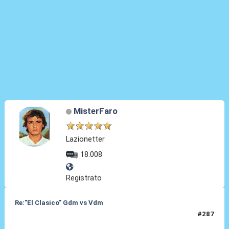
MisterFaro
Lazionetter
18.008
Registrato
Re:"El Clasico" Gdm vs Vdm
#287
30 Ago 2021, 14:50