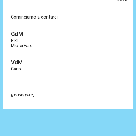
06 Giu 2022, 14:33
Cominciamo a contarci:
GdM
Riki
MisterFaro
VdM
Carib
(proseguire)