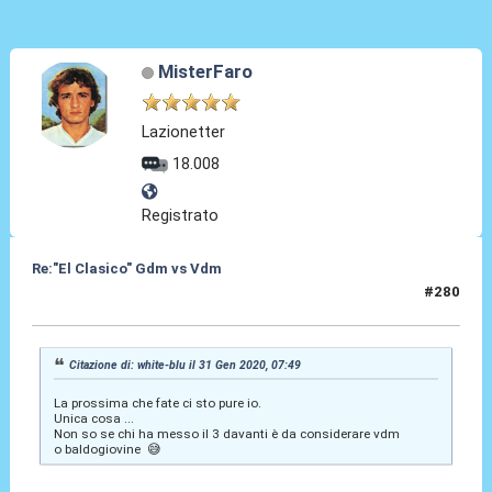
MisterFaro
Lazionetter
18.008
Registrato
Re:"El Clasico" Gdm vs Vdm
#280
31 Gen 2020, 11:16
Citazione di: white-blu il 31 Gen 2020, 07:49
La prossima che fate ci sto pure io.
Unica cosa ...
Non so se chi ha messo il 3 davanti è da considerare vdm
o baldogiovine 😅