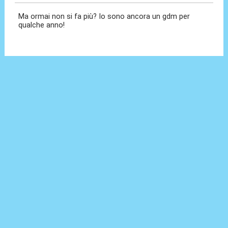
Ma ormai non si fa più? Io sono ancora un gdm per
qualche anno!