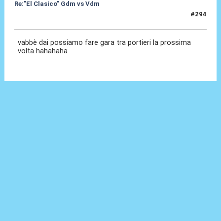
Re:"El Clasico" Gdm vs Vdm
#294
25 Giu 2022, 12:56
vabbè dai possiamo fare gara tra portieri la prossima
volta hahahaha