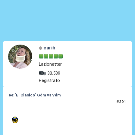
carib
Lazionetter
30.539
Registrato
Re:"El Clasico" Gdm vs Vdm
#291
06 Giu 2022, 14:11