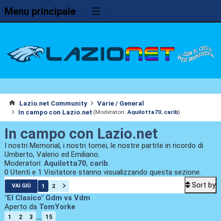
Menu principale
Lazio.net Community
Varie / General
In campo con Lazio.net
(Moderatori:
Aquilotta70
,
carib
)
In campo con Lazio.net
I nostri Memorial, i nostri tornei, le nostre partite in ricordo di
Umberto, Valerio ed Emiliano.
Moderatori:
Aquilotta70
,
carib
.
0 Utenti e 1 Visitatore stanno visualizzando questa sezione.
Sort by
1
2
VAI GIÙ
"El Clasico" Gdm vs Vdm
Aperto da
TomYorke
...
1
2
3
15