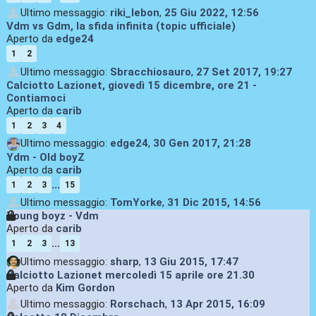
Ultimo messaggio:
riki_lebon
,
25 Giu 2022, 12:56
Vdm vs Gdm, la sfida infinita (topic ufficiale)
Aperto da
edge24
1
2
Ultimo messaggio:
Sbracchiosauro
,
27 Set 2017, 19:27
Calciotto Lazionet, giovedì 15 dicembre, ore 21 -
Contiamoci
Aperto da
carib
1
2
3
4
Ultimo messaggio:
edge24
,
30 Gen 2017, 21:28
Ydm - Old boyZ
Aperto da
carib
...
1
2
3
15
Ultimo messaggio:
TomYorke
,
31 Dic 2015, 14:56
Young boyz - Vdm
Aperto da
carib
...
1
2
3
13
Ultimo messaggio:
sharp
,
13 Giu 2015, 17:47
Calciotto Lazionet mercoledì 15 aprile ore 21.30
Aperto da
Kim Gordon
Ultimo messaggio:
Rorschach
,
13 Apr 2015, 16:09