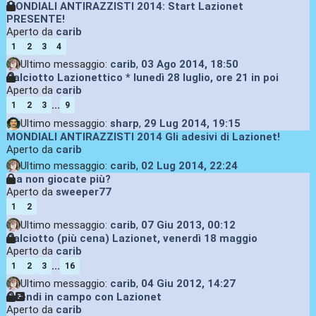
MONDIALI ANTIRAZZISTI 2014: Start Lazionet
PRESENTE!
Aperto da
carib
1
2
3
4
Ultimo messaggio:
carib
,
03 Ago 2014, 18:50
Calciotto Lazionettico * lunedì 28 luglio, ore 21 in poi
Aperto da
carib
...
1
2
3
9
Ultimo messaggio:
sharp
,
29 Lug 2014, 19:15
MONDIALI ANTIRAZZISTI 2014 Gli adesivi di Lazionet!
Aperto da
carib
Ultimo messaggio:
carib
,
02 Lug 2014, 22:24
ma non giocate più?
Aperto da
sweeper77
1
2
Ultimo messaggio:
carib
,
07 Giu 2013, 00:12
Calciotto (più cena) Lazionet, venerdì 18 maggio
Aperto da
carib
...
1
2
3
16
Ultimo messaggio:
carib
,
04 Giu 2012, 14:27
Scendi in campo con Lazionet
Aperto da
carib