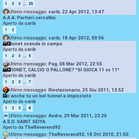
...
1
2
3
25
Ultimo messaggio:
carib
,
22 Apr 2012, 13:47
A.A.A. Portieri cercaNsi.
Aperto da
carib
1
2
Ultimo messaggio:
carib
,
18 Apr 2012, 00:56
Lazionet scende in campo
Aperto da
carib
...
1
2
3
5
Ultimo messaggio:
Pag
,
08 Mar 2012, 22:55
LAZIONET, CALCIO O PALLONE? *SI GIOCA 11 vs 11*
Aperto da
carib
...
1
2
3
7
Ultimo messaggio:
Rivolazionario
,
25 Giu 2011, 13:52
Fai anche tu un bel tunnel a impicciato
Aperto da
carib
...
1
2
3
8
Ultimo messaggio:
Andre
,
29 Mar 2011, 23:20
A.S.D. SAINT SEIYA
Aperto da
TheReverend92
Ultimo messaggio:
TheReverend92
,
18 Ott 2010, 21:50