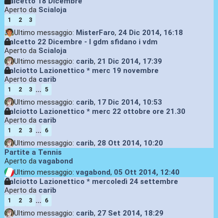
Calcetto 18 Dicembre
Aperto da
Scialoja
1
2
3
Ultimo messaggio:
MisterFaro
,
24 Dic 2014, 16:18
Calcetto 22 Dicembre - I gdm sfidano i vdm
Aperto da
Scialoja
Ultimo messaggio:
carib
,
21 Dic 2014, 17:39
Calciotto Lazionettico * merc 19 novembre
Aperto da
carib
...
1
2
3
5
Ultimo messaggio:
carib
,
17 Dic 2014, 10:53
Calciotto Lazionettico * merc 22 ottobre ore 21.30
Aperto da
carib
...
1
2
3
6
Ultimo messaggio:
carib
,
28 Ott 2014, 10:20
Partite a Tennis
Aperto da
vagabond
Ultimo messaggio:
vagabond
,
05 Ott 2014, 12:40
Calciotto Lazionettico * mercoledì 24 settembre
Aperto da
carib
...
1
2
3
6
Ultimo messaggio:
carib
,
27 Set 2014, 18:29