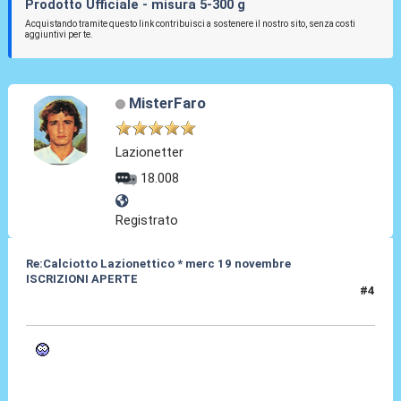
Prodotto Ufficiale - misura 5-300 g
Acquistando tramite questo link contribuisci a sostenere il nostro sito, senza costi
aggiuntivi per te.
MisterFaro
Lazionetter
18.008
Registrato
Re:Calciotto Lazionettico * merc 19 novembre
ISCRIZIONI APERTE
#4
25 Ott 2014, 19:27