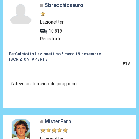
Sbracchiosauro
Lazionetter
10.819
Registrato
Re:Calciotto Lazionettico * merc 19 novembre
ISCRIZIONI APERTE
#13
05 Nov 2014, 23:52
fateve un torneino de ping pong
MisterFaro
Lazionetter