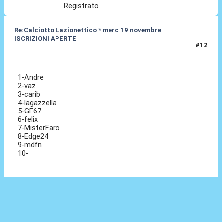
Registrato
Re:Calciotto Lazionettico * merc 19 novembre
ISCRIZIONI APERTE
#12
05 Nov 2014, 17:30
1-Andre
2-vaz
3-carib
4-lagazzella
5-GF67
6-felix
7-MisterFaro
8-Edge24
9-mdfn
10-