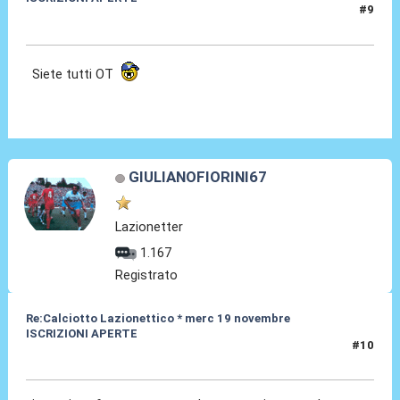
#9
26 Ott 2014, 23:23
Siete tutti OT
GIULIANOFIORINI67
Lazionetter
1.167
Registrato
Re:Calciotto Lazionettico * merc 19 novembre
ISCRIZIONI APERTE
#10
28 Ott 2014, 09:23