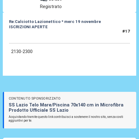
Registrato
Re:Calciotto Lazionettico * merc 19 novembre
ISCRIZIONI APERTE
#17
06 Nov 2014, 15:07
2130-2300
CONTENUTO SPONSORIZZATO
SS Lazio Telo Mare/Piscina 70x140 cm in Microfibra
Prodotto Ufficiale SS Lazio
Acquistando tramite questo link contribuisci a sostenere il nostro sito, senza costi
aggiuntivi per te.