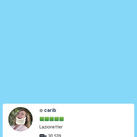
carib
Lazionetter
30.539