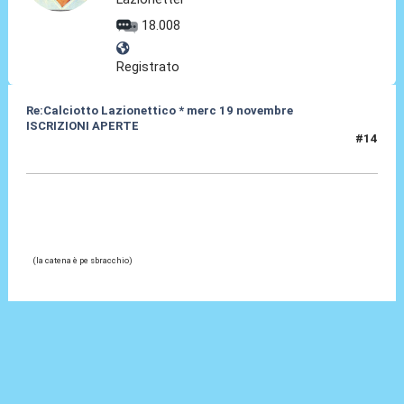
18.008
Registrato
Re:Calciotto Lazionettico * merc 19 novembre
ISCRIZIONI APERTE
#14
06 Nov 2014, 11:21
(la catena è pe sbracchio)