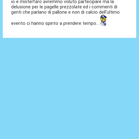
io e misterfaro avremmo voluto partecipare ma la
delusione per le pagelle prezzolate ed i commenti di
genti che parlano di pallone e non di calcio dell'ultimo
evento ci hanno spinto a prendere tempo...