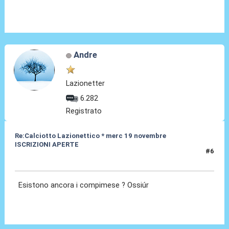
Andre
Lazionetter
6.282
Registrato
Re:Calciotto Lazionettico * merc 19 novembre
ISCRIZIONI APERTE
#6
26 Ott 2014, 02:04
Esistono ancora i compimese ? Ossiúr