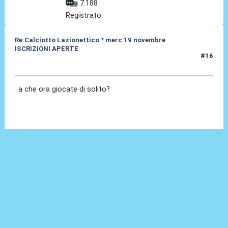
7.188
Registrato
Re:Calciotto Lazionettico * merc 19 novembre
ISCRIZIONI APERTE
#16
06 Nov 2014, 14:57
a che ora giocate di solito?