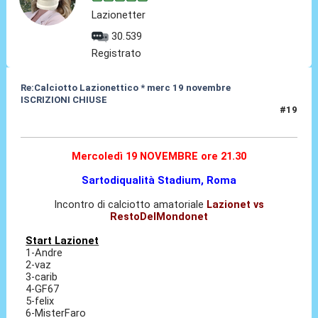
Lazionetter
30.539
Registrato
Re:Calciotto Lazionettico * merc 19 novembre
ISCRIZIONI CHIUSE
#19
12 Nov 2014, 20:48
Mercoledì 19 NOVEMBRE ore 21.30
Sartodiqualità Stadium, Roma
Incontro di calciotto amatoriale
Lazionet vs
RestoDelMondonet
Start Lazionet
1-Andre
2-vaz
3-carib
4-GF67
5-felix
6-MisterFaro