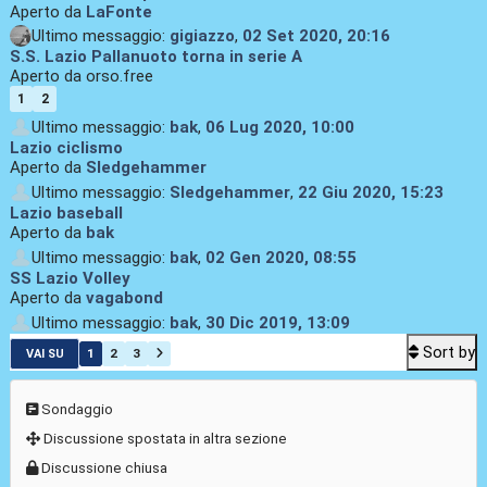
Aperto da
LaFonte
Ultimo messaggio:
gigiazzo
,
02 Set 2020, 20:16
S.S. Lazio Pallanuoto torna in serie A
Aperto da orso.free
1
2
Ultimo messaggio:
bak
,
06 Lug 2020, 10:00
Lazio ciclismo
Aperto da
Sledgehammer
Ultimo messaggio:
Sledgehammer
,
22 Giu 2020, 15:23
Lazio baseball
Aperto da
bak
Ultimo messaggio:
bak
,
02 Gen 2020, 08:55
SS Lazio Volley
Aperto da
vagabond
Ultimo messaggio:
bak
,
30 Dic 2019, 13:09
Sort by
1
2
3
VAI SU
Sondaggio
Discussione spostata in altra sezione
Discussione chiusa