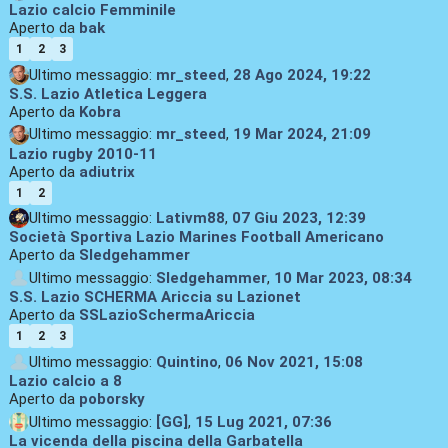
Lazio calcio Femminile
Aperto da
bak
1
2
3
Ultimo messaggio:
mr_steed
,
28 Ago 2024, 19:22
S.S. Lazio Atletica Leggera
Aperto da
Kobra
Ultimo messaggio:
mr_steed
,
19 Mar 2024, 21:09
Lazio rugby 2010-11
Aperto da
adiutrix
1
2
Ultimo messaggio:
Lativm88
,
07 Giu 2023, 12:39
Società Sportiva Lazio Marines Football Americano
Aperto da
Sledgehammer
Ultimo messaggio:
Sledgehammer
,
10 Mar 2023, 08:34
S.S. Lazio SCHERMA Ariccia su Lazionet
Aperto da
SSLazioSchermaAriccia
1
2
3
Ultimo messaggio:
Quintino
,
06 Nov 2021, 15:08
Lazio calcio a 8
Aperto da
poborsky
Ultimo messaggio:
[GG]
,
15 Lug 2021, 07:36
La vicenda della piscina della Garbatella