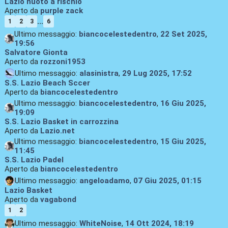
Lazio nuoto a rischio
Aperto da
purple zack
...
1
2
3
6
Ultimo messaggio:
biancocelestedentro
,
22 Set 2025,
19:56
Salvatore Gionta
Aperto da
rozzoni1953
Ultimo messaggio:
alasinistra
,
29 Lug 2025, 17:52
S.S. Lazio Beach Sccer
Aperto da
biancocelestedentro
Ultimo messaggio:
biancocelestedentro
,
16 Giu 2025,
19:09
S.S. Lazio Basket in carrozzina
Aperto da
Lazio.net
Ultimo messaggio:
biancocelestedentro
,
15 Giu 2025,
11:45
S.S. Lazio Padel
Aperto da
biancocelestedentro
Ultimo messaggio:
angeloadamo
,
07 Giu 2025, 01:15
Lazio Basket
Aperto da
vagabond
1
2
Ultimo messaggio:
WhiteNoise
,
14 Ott 2024, 18:19