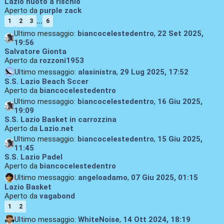
Lazio nuoto a rischio
Aperto da
purple zack
...
1
2
3
6
Ultimo messaggio:
biancocelestedentro
,
22 Set 2025,
19:56
Salvatore Gionta
Aperto da
rozzoni1953
Ultimo messaggio:
alasinistra
,
29 Lug 2025, 17:52
S.S. Lazio Beach Sccer
Aperto da
biancocelestedentro
Ultimo messaggio:
biancocelestedentro
,
16 Giu 2025,
19:09
S.S. Lazio Basket in carrozzina
Aperto da
Lazio.net
Ultimo messaggio:
biancocelestedentro
,
15 Giu 2025,
11:45
S.S. Lazio Padel
Aperto da
biancocelestedentro
Ultimo messaggio:
angeloadamo
,
07 Giu 2025, 01:15
Lazio Basket
Aperto da
vagabond
1
2
Ultimo messaggio:
WhiteNoise
,
14 Ott 2024, 18:19