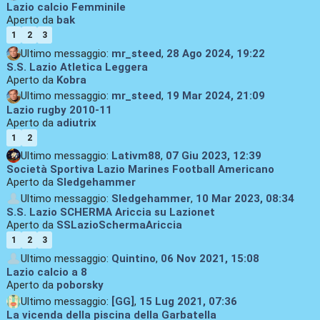
Lazio calcio Femminile
Aperto da
bak
1
2
3
Ultimo messaggio:
mr_steed
,
28 Ago 2024, 19:22
S.S. Lazio Atletica Leggera
Aperto da
Kobra
Ultimo messaggio:
mr_steed
,
19 Mar 2024, 21:09
Lazio rugby 2010-11
Aperto da
adiutrix
1
2
Ultimo messaggio:
Lativm88
,
07 Giu 2023, 12:39
Società Sportiva Lazio Marines Football Americano
Aperto da
Sledgehammer
Ultimo messaggio:
Sledgehammer
,
10 Mar 2023, 08:34
S.S. Lazio SCHERMA Ariccia su Lazionet
Aperto da
SSLazioSchermaAriccia
1
2
3
Ultimo messaggio:
Quintino
,
06 Nov 2021, 15:08
Lazio calcio a 8
Aperto da
poborsky
Ultimo messaggio:
[GG]
,
15 Lug 2021, 07:36
La vicenda della piscina della Garbatella