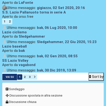
Aperto da
LaFonte
Ultimo messaggio:
gigiazzo
,
02 Set 2020, 20:16
S.S. Lazio Pallanuoto torna in serie A
Aperto da orso.free
1
2
Ultimo messaggio:
bak
,
06 Lug 2020, 10:00
Lazio ciclismo
Aperto da
Sledgehammer
Ultimo messaggio:
Sledgehammer
,
22 Giu 2020, 15:23
Lazio baseball
Aperto da
bak
Ultimo messaggio:
bak
,
02 Gen 2020, 08:55
SS Lazio Volley
Aperto da
vagabond
Ultimo messaggio:
bak
,
30 Dic 2019, 13:09
Sort by
1
2
3
VAI SU
Sondaggio
Discussione spostata in altra sezione
Discussione chiusa