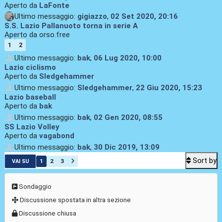
Aperto da
LaFonte
Ultimo messaggio:
gigiazzo
,
02 Set 2020, 20:16
S.S. Lazio Pallanuoto torna in serie A
Aperto da orso.free
1
2
Ultimo messaggio:
bak
,
06 Lug 2020, 10:00
Lazio ciclismo
Aperto da
Sledgehammer
Ultimo messaggio:
Sledgehammer
,
22 Giu 2020, 15:23
Lazio baseball
Aperto da
bak
Ultimo messaggio:
bak
,
02 Gen 2020, 08:55
SS Lazio Volley
Aperto da
vagabond
Ultimo messaggio:
bak
,
30 Dic 2019, 13:09
Sort by
1
2
3
VAI SU
Sondaggio
Discussione spostata in altra sezione
Discussione chiusa