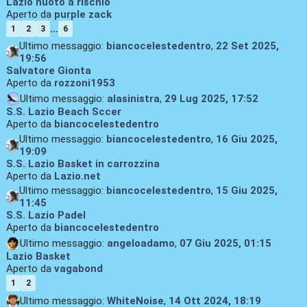
Lazio nuoto a rischio
Aperto da
purple zack
...
1
2
3
6
Ultimo messaggio:
biancocelestedentro
,
22 Set 2025,
19:56
Salvatore Gionta
Aperto da
rozzoni1953
Ultimo messaggio:
alasinistra
,
29 Lug 2025, 17:52
S.S. Lazio Beach Sccer
Aperto da
biancocelestedentro
Ultimo messaggio:
biancocelestedentro
,
16 Giu 2025,
19:09
S.S. Lazio Basket in carrozzina
Aperto da
Lazio.net
Ultimo messaggio:
biancocelestedentro
,
15 Giu 2025,
11:45
S.S. Lazio Padel
Aperto da
biancocelestedentro
Ultimo messaggio:
angeloadamo
,
07 Giu 2025, 01:15
Lazio Basket
Aperto da
vagabond
1
2
Ultimo messaggio:
WhiteNoise
,
14 Ott 2024, 18:19