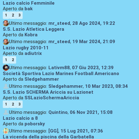
Lazio calcio Femminile
Aperto da
bak
1
2
3
Ultimo messaggio:
mr_steed
,
28 Ago 2024, 19:22
S.S. Lazio Atletica Leggera
Aperto da
Kobra
Ultimo messaggio:
mr_steed
,
19 Mar 2024, 21:09
Lazio rugby 2010-11
Aperto da
adiutrix
1
2
Ultimo messaggio:
Lativm88
,
07 Giu 2023, 12:39
Società Sportiva Lazio Marines Football Americano
Aperto da
Sledgehammer
Ultimo messaggio:
Sledgehammer
,
10 Mar 2023, 08:34
S.S. Lazio SCHERMA Ariccia su Lazionet
Aperto da
SSLazioSchermaAriccia
1
2
3
Ultimo messaggio:
Quintino
,
06 Nov 2021, 15:08
Lazio calcio a 8
Aperto da
poborsky
Ultimo messaggio:
[GG]
,
15 Lug 2021, 07:36
La vicenda della piscina della Garbatella