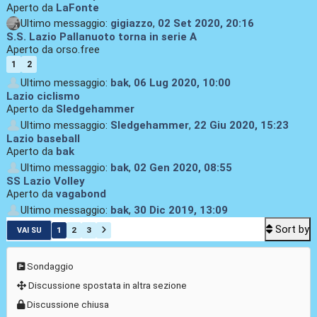
Aperto da
LaFonte
Ultimo messaggio:
gigiazzo
,
02 Set 2020, 20:16
S.S. Lazio Pallanuoto torna in serie A
Aperto da orso.free
1
2
Ultimo messaggio:
bak
,
06 Lug 2020, 10:00
Lazio ciclismo
Aperto da
Sledgehammer
Ultimo messaggio:
Sledgehammer
,
22 Giu 2020, 15:23
Lazio baseball
Aperto da
bak
Ultimo messaggio:
bak
,
02 Gen 2020, 08:55
SS Lazio Volley
Aperto da
vagabond
Ultimo messaggio:
bak
,
30 Dic 2019, 13:09
Sort by
1
2
3
VAI SU
Sondaggio
Discussione spostata in altra sezione
Discussione chiusa