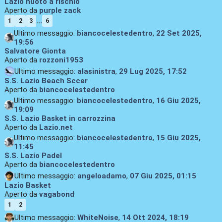
Lazio nuoto a rischio
Aperto da
purple zack
...
1
2
3
6
Ultimo messaggio:
biancocelestedentro
,
22 Set 2025,
19:56
Salvatore Gionta
Aperto da
rozzoni1953
Ultimo messaggio:
alasinistra
,
29 Lug 2025, 17:52
S.S. Lazio Beach Sccer
Aperto da
biancocelestedentro
Ultimo messaggio:
biancocelestedentro
,
16 Giu 2025,
19:09
S.S. Lazio Basket in carrozzina
Aperto da
Lazio.net
Ultimo messaggio:
biancocelestedentro
,
15 Giu 2025,
11:45
S.S. Lazio Padel
Aperto da
biancocelestedentro
Ultimo messaggio:
angeloadamo
,
07 Giu 2025, 01:15
Lazio Basket
Aperto da
vagabond
1
2
Ultimo messaggio:
WhiteNoise
,
14 Ott 2024, 18:19