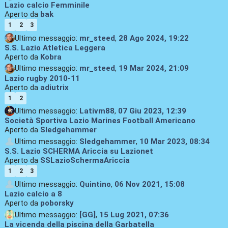
Lazio calcio Femminile
Aperto da
bak
1
2
3
Ultimo messaggio:
mr_steed
,
28 Ago 2024, 19:22
S.S. Lazio Atletica Leggera
Aperto da
Kobra
Ultimo messaggio:
mr_steed
,
19 Mar 2024, 21:09
Lazio rugby 2010-11
Aperto da
adiutrix
1
2
Ultimo messaggio:
Lativm88
,
07 Giu 2023, 12:39
Società Sportiva Lazio Marines Football Americano
Aperto da
Sledgehammer
Ultimo messaggio:
Sledgehammer
,
10 Mar 2023, 08:34
S.S. Lazio SCHERMA Ariccia su Lazionet
Aperto da
SSLazioSchermaAriccia
1
2
3
Ultimo messaggio:
Quintino
,
06 Nov 2021, 15:08
Lazio calcio a 8
Aperto da
poborsky
Ultimo messaggio:
[GG]
,
15 Lug 2021, 07:36
La vicenda della piscina della Garbatella