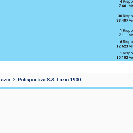
4
Rispo
7.661
Vi
30
Rispo
38.487
Vi
1
Rispo
7.111
Vi
6
Rispo
12.623
Vi
1
Rispo
10.102
Vi
Lazio
Polisportiva S.S. Lazio 1900