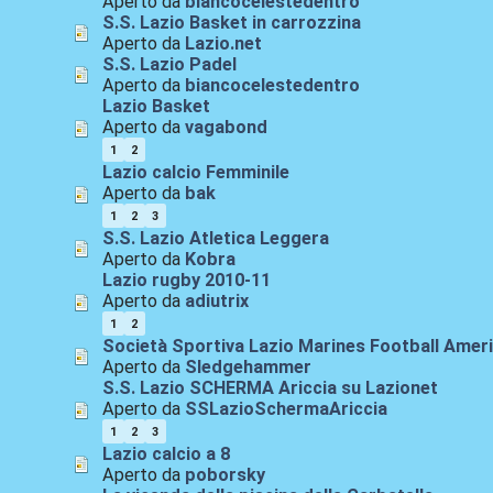
Aperto da
biancocelestedentro
S.S. Lazio Basket in carrozzina
Aperto da
Lazio.net
S.S. Lazio Padel
Aperto da
biancocelestedentro
Lazio Basket
Aperto da
vagabond
1
2
Lazio calcio Femminile
Aperto da
bak
1
2
3
S.S. Lazio Atletica Leggera
Aperto da
Kobra
Lazio rugby 2010-11
Aperto da
adiutrix
1
2
Società Sportiva Lazio Marines Football Amer
Aperto da
Sledgehammer
S.S. Lazio SCHERMA Ariccia su Lazionet
Aperto da
SSLazioSchermaAriccia
1
2
3
Lazio calcio a 8
Aperto da
poborsky