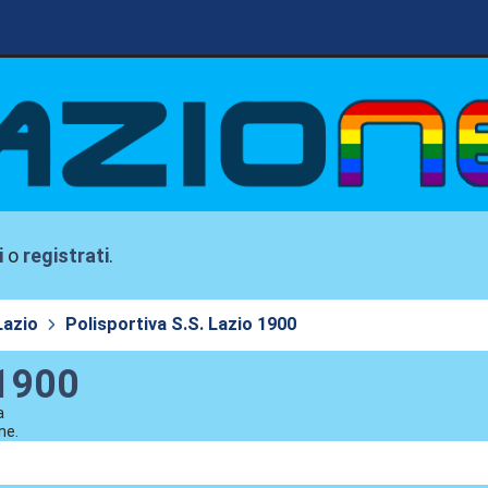
i
o
registrati
.
Lazio
Polisportiva S.S. Lazio 1900
 1900
a
ne.