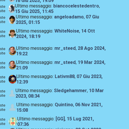
16 Giu 2025, 19:09
Ultimo messaggio:
biancocelestedentro
,
ste
site
15 Giu 2025, 11:45
Ultimo messaggio:
angeloadamo
,
07 Giu
ste
site
2025, 01:15
Ultimo messaggio:
WhiteNoise
,
14 Ott
ste
site
2024, 18:19
Ultimo messaggio:
mr_steed
,
28 Ago 2024,
ste
site
19:22
Ultimo messaggio:
mr_steed
,
19 Mar 2024,
ste
site
21:09
Ultimo messaggio:
Lativm88
,
07 Giu 2023,
ste
site
12:39
Ultimo messaggio:
Sledgehammer
,
10 Mar
ste
site
2023, 08:34
Ultimo messaggio:
Quintino
,
06 Nov 2021,
ste
site
15:08
Ultimo messaggio:
[GG]
,
15 Lug 2021,
ste
site
07:36