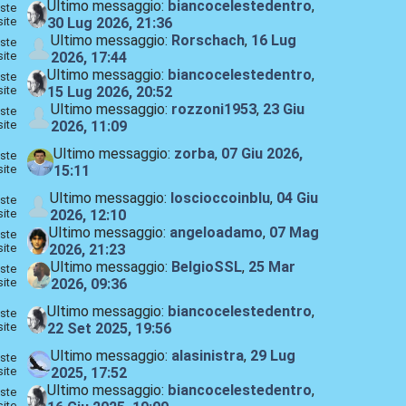
Ultimo messaggio:
biancocelestedentro
,
ste
site
30 Lug 2026, 21:36
Ultimo messaggio:
Rorschach
,
16 Lug
ste
site
2026, 17:44
Ultimo messaggio:
biancocelestedentro
,
ste
site
15 Lug 2026, 20:52
Ultimo messaggio:
rozzoni1953
,
23 Giu
ste
site
2026, 11:09
Ultimo messaggio:
zorba
,
07 Giu 2026,
ste
site
15:11
Ultimo messaggio:
loscioccoinblu
,
04 Giu
ste
site
2026, 12:10
Ultimo messaggio:
angeloadamo
,
07 Mag
ste
site
2026, 21:23
Ultimo messaggio:
BelgioSSL
,
25 Mar
ste
site
2026, 09:36
Ultimo messaggio:
biancocelestedentro
,
ste
site
22 Set 2025, 19:56
Ultimo messaggio:
alasinistra
,
29 Lug
ste
site
2025, 17:52
Ultimo messaggio:
biancocelestedentro
,
ste
site