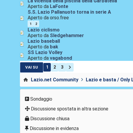
La vicenda della piscina della Garbatella
Aperto da
LaFonte
S.S. Lazio Pallanuoto torna in serie A
Aperto da orso.free
1
2
Lazio ciclismo
Aperto da
Sledgehammer
Lazio baseball
Aperto da
bak
SS Lazio Volley
Aperto da
vagabond
1
2
3
VAI SU
Lazio.net Community
Lazio e basta / Only 
Sondaggio
Discussione spostata in altra sezione
Discussione chiusa
Discussione in evidenza