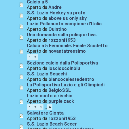
Calcio a 5
Aperto da
Andre
S.S. Lazio Hockey su prato
Aperto da
above us only sky
Lazio Pallanuoto campione d'Italia
Aperto da
Quintino
Una domanda sulla polisportiva.
Aperto da
rozzoni1953
Calcio a 5 Femminile: Finale Scudetto
Aperto da
novantatreesimo
1
2
Sezione calcio dalla Polisportiva
Aperto da
loscioccoinblu
S.S. Lazio Scacchi
Aperto da
biancocelestedentro
La Polisportiva Lazio e gli Olimpiadi
Aperto da
BelgioSSL
Lazio nuoto a rischio
Aperto da
purple zack
...
1
2
3
6
Salvatore Gionta
Aperto da
rozzoni1953
S.S. Lazio Beach Sccer